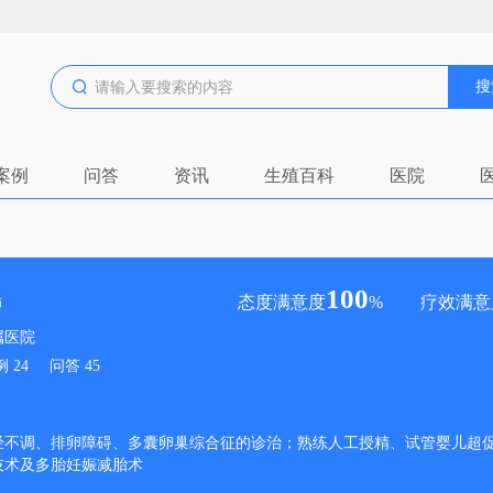
搜
案例
问答
资讯
生殖百科
医院
100
态度满意度
%
疗效满意
师
属医院
例
24
问答
45
经不调、排卵障碍、多囊卵巢综合征的诊治；熟练人工授精、试管婴儿超
技术及多胎妊娠减胎术