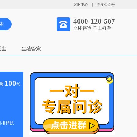
客服中心
|
关注公众号
4000-120-507
索
立即咨询 马上好孕
医生
生殖管家
100
度
%
促排卵技