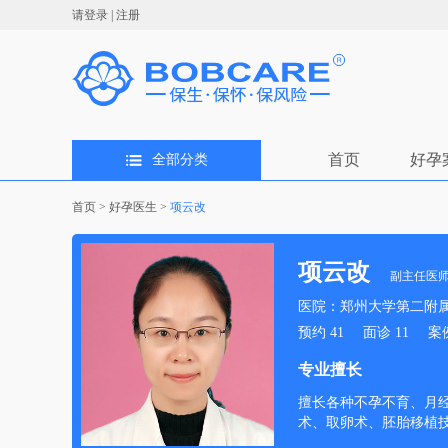
请登录
|
注册
首页
好孕
全部分类
首页
>
好孕医生
>
项云改
项云改
副主任医
医院：郑州大学第二附
预约
41
面诊
11
案
专业擅长
擅长各种不孕不育、月
术、取卵术、胚胎移植