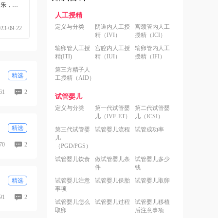
音乐，尽
进行生殖
小时后，
人工授精
宫颈的防
淡为
的情况。
定义与分类
阴道内人工授
宫颈管内人工
023-09-22
，包括二
精（IVI）
授精（ICI）
足睡
，移植后
过短，会
输卵管人工授
宫腔内人工授
输卵管内人工
药。4.
失调，会
精(ITI)
精（IUI）
授精（IFI）
卵着床。
备孕前3个
第三方精子人
胚胎着床
戒酒，因
精选
工授精（AID）
精子及卵
61
2
了解家族
试管婴儿
中有异常
定义与分类
第一代试管婴
第二代试管婴
患者有特
儿（IVF-ET）
儿（ICSI）
解其病史
精选
第三代试管婴
试管婴儿流程
试管成功率
意的问题
儿
项检查。
70
2
（PGD/PGS）
试管婴儿饮食
做试管婴儿条
试管婴儿多少
件
钱
精选
试管婴儿注意
试管婴儿保胎
试管婴儿取卵
事项
91
2
试管婴儿怎么
试管婴儿过程
试管婴儿移植
取卵
后注意事项