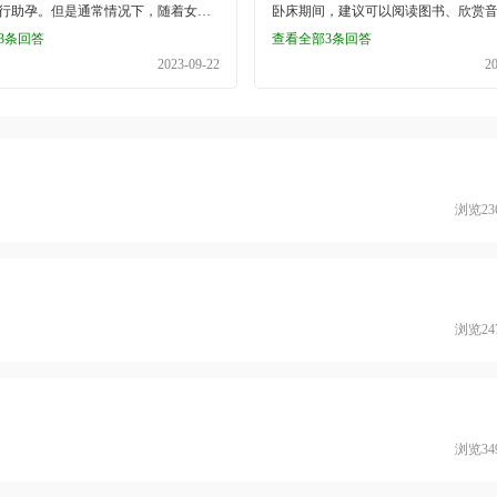
行助孕。但是通常情况下，随着女性
卧床期间，建议可以阅读图书、欣赏
 5.远离高温，尽量不洗桑拿，睾丸长
检查，了解精液是否正常，女方还需
加，其卵子的染色体非整倍率会明显
可能避免使用手机和观看电视。在48
温的状态，会影响精子的生成6.如果
器官的检查，比如白带常规的检查、
3条回答
查看全部3条回答
一般对于发生过一次不良孕产的高龄
可以适量进行活动。2.饮食以蒸、煮清
的工具主要是电磁炉&amp;、微波炉
癌检查，以及B超检查，来了解生殖器
2023-09-22
2
，临床上建议可以做三代试管婴儿助
主，不宜炒、煎、烤，不能接触烟酒
要提前调换 7.要保持偷快的心情，不
5.避免熬夜：在备孕时期一定要保证充
因主要是三代试管婴儿的技术属于一
手烟，不喝咖啡、浓茶。3.按时用药
的心理压力； 8,尽量戒烟戒酒，吸烟
眠，不要熬夜，因为熬夜及睡眠时间
、时间短、精确度高，且信息量丰富
需要黄体酮支持，依据医师嘱咐及时用
子数&ldquo;减少10%，且精子畸变
影响到机体内分泌功能，导致内分泌
通常医生会把胚胎进行遗传学的诊
禁欲，以免诱发子宫收缩，影响受精
加，吸烟时间越长，畸形精子Q越
影响到女性的排卵。 6.戒烟戒酒：在
看是否存在染色体疾病，最后将有问
5.保持愉悦的心情，不良情绪会影响
活力越低。同时，吸烟还可以引引起
月，无论是男性还是女性都应当戒烟
淘汰掉，然后将没有染色体遗传疾病
和发育。
等疾病，90%以上的吸烟者，阴基血
为频繁的吸烟饮酒，有可能会影响到
浏览23
在子宫里，从而达到成功受孕的目
良，阴茎勃起速度减慢。而过量或长
子的质量，影响胚胎发育。 同时还要
加速体内睾酮&middot;的分解，导
当中有没有异常的病史。如果家族当
液中睾酮水平降低，出现性欲减退、
的病史，就需要进行染色体的检查，
和阳痿等。因此，为下一代的健康出
殊的病史，还要根据不同的情况来了
量做到戒烟禁酒, 9.在怀孕的前三个
对生育有没有影响。 备孕期间需要注
双方就需要补充叶酸，避免叶酸缺
较多，怀孕之后也需定期就医进行各
浏览24
胎儿先天神经管发育畸开尽量多摄入
的食物(动物肝脏、深绿色蔬菜及豆类)
0微克叶酸 10.平时一定要多吃新鲜的
dquo;和水果，可以有效来补充体内所需
以及氨基酸，也可以增强男性抵抗
浏览34
男性体质，同时也可以有效降低生殖
9的发病率。一些含有高维生素的食