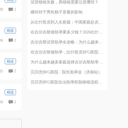
试管移植失败，再移植需要注意哪些？
29
2
硒锌对于男性精子质量的影响
从比什凯克到人生新篇：中国家庭赴吉尔吉斯助孕的完整路径解析
精选
在吉尔吉斯做助孕要多少钱？2026比什凯克费用全公开，拒绝隐形消费
66
2
吉尔吉斯试管助孕全攻略：为什么越来越多的中国家庭选择比什凯克？
在吉尔吉斯做助孕，比什凯克BFG医院全流程深度解析：从签约到抱娃
精选
为什么越来越多家庭选择吉尔吉斯助孕？比什凯克BFG医院的四个核心答案
02
2
贝贝壳BFG医院 · 院长助孕会（济南站）
贝贝壳BFG医院合法助孕胚胎移植流程详解
精选
60
2