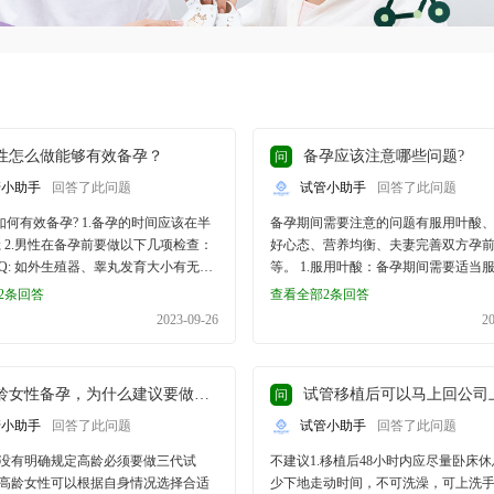
性怎么做能够有效备孕？
备孕应该注意哪些问题?
问
管小助手
回答了此问题
试管小助手
回答了此问题
性如何有效备孕? 1.备孕的时间应该在半
备孕期间需要注意的问题有服用叶酸
; 2.男性在备孕前要做以下几项检查：
好心态、营养均衡、夫妻完善双方孕
Q: 如外生殖器、睾丸发育大小有无问
等。 1.服用叶酸：备孕期间需要适当服用叶
常规:检查生殖系统有无炎症、精液数
酸，能够预防胎儿神经管畸形，也可
2条回答
查看全部2条回答
精液常规目的为检查精子的活力、质
人情况选择到优生优育门诊去进行身
2023-09-26
2
意的是要求检查前3-5天禁欲，避免排
这样对后期怀孕有一定的帮助。 2.保持良好心
精液浓度&middot;降低，不能真实
态：平时需要保持良好心态，避免有
的精子活力Q密度、浓度 尿常规Q: 明
绪波动，心情愉快，早睡早起，同时
龄女性备孕，为什么建议要做三代试管？
试管移植后可以马上回公司上班
问
统有无感染，如有感染存在，容易影
锻炼身体。 3.营养均衡：平时需要保证营养均
进程 3.要保持规律的生活，尽量不要
衡，可以多吃有营养的食物，最好不
管小助手
回答了此问题
试管小助手
回答了此问题
一定非要早睡早起，但是充足的睡眠
食，但需控制体重，最好不要让体重
没有明确规定高龄必须要做三代试
不建议1.移植后48小时内应尽量卧床
障健康生活的前提， 4.保持健康的体
快。 4.孕前检查：男女双方需要备孕均应该到
高龄女性可以根据自身情况选择合适
少下地走动时间，不可洗澡，可上洗
锻炼身体，保持正常的体重，保证精
医院进行常规的抽血化验，男方要进