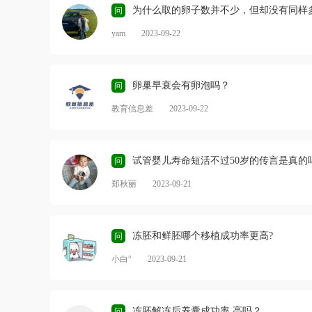
为什么取的卵子数并不少，但却没有同样
问
yam
2023-09-22
卵巢早衰会有卵泡吗？
问
教育信息差
2023-09-22
试管婴儿寿命短活不过50岁的传言是真的
问
郑秋丽
2023-09-21
冻胚和鲜胚哪个移植成功率更高?
问
小白°
2023-09-21
冻胚解冻后养囊成功率 高吗？
问