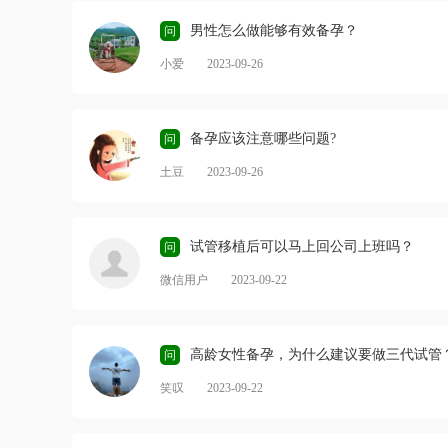
Q：取卵子会影响以后的生育能力吗？A：规范
物，对提
的取卵子不会影响以后的生育能力。Q：取卵
维生素A
男性怎么做能够有效备孕？
问
对身体有害吗？A：每个月经周期都会有十几
衰退的作
小爱
2023-09-26
个卵泡发育，但最后只有一个优势卵泡能长大
性具有良
排卵，剩下的那些卵泡会自行消亡被人体吸
的名类维
收。而促排卵是通过药物使这些原本不会再继
和精子的
续生长的卵泡也能够生长成熟，而不是透支以
正常活动
备孕应该注意哪些问题?
问
后几个月的卵子，是一次&ldquo;废物利用
阳补肾的
&rdquo;的过程，因此并不会导致更年期提前。
蛎、韭菜
土豆
2023-09-26
Q：冻几颗够用？A：生殖专家建议冷冻15个以
物可以起
上有较高成功率。35岁以下一个周期平均15-20
性激素&m
个，一次取卵就可以。35-39岁以上可能需要做
以改善精
第二次，总共需要21-30个。40岁以上则需要约
试管移植后可以马上回公司上班吗？
问
30颗以上。Q：冻卵宝宝健康有隐患吗？A：经
微信用户
2023-09-22
过对来自冻卵的婴儿的跟踪报道，还没有发现
一例明显影响后代的情况。这些婴儿并没有发
现有何异常，他们和自然受孕的宝宝一样健
康。去哪里冻卵？如果身体健康的女性想要冻
高龄女性备孕，为什么建议要做三代试管
问
卵可以考虑出境冻卵，但记得一定要选择正规
的医疗机构，毕竟自己的卵子需要在机构冷冻
笑叹
2023-09-22
存放好几年，那么，哪里可以冻卵呢？橄榄枝
健康冻卵</p>