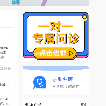
、保持良
前检查
以根据个
体检查，
023-09-26
过大的情
还需坚持
吗？
要偏食挑
增加过
休息，减
手间。在
知识百科
行精液的
更多