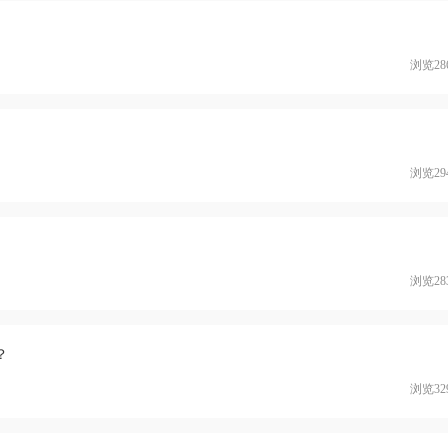
高精子的成活质量有很大的帮助。如
%和维生素都有延缓衰老、减慢性功能
用，还对精子的生成、提高精子的活
浏览28
好效果，男性如果长期缺乏蔬果当中
生素，就可能有碍于性腺9正常的发育
生成，从而使精子减少或影响精子的
能力，甚至导致不孕Q。多吃可以壮
食物，比如可以多吃羊肉、牛肉、牡
、芹菜、秋葵只等食物。因为这些食
浏览29
到很好的壮阳补肾作用，对于男性雄
iddot;分泌具有一定的帮助，从而可
子质量，提高怀孕的几率。</p>
浏览28
？
浏览32