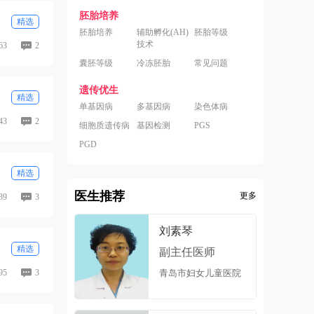
胚胎培养
精选
胚胎培养
辅助孵化(AH)
胚胎等级
技术
63
2
囊胚等级
冷冻胚胎
常见问题
遗传优生
精选
单基因病
多基因病
染色体病
43
2
细胞质遗传病
基因检测
PGS
PGD
精选
医生推荐
更多
39
3
刘素琴
精选
副主任医师
95
3
青岛市妇女儿童医院