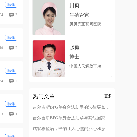
精选
川贝
生殖管家
04
3
贝贝壳互联网医院
精选
赵勇
10
2
博士
中国人民解放军海军总医院
精选
34
2
热门文章
更多
精选
吉尔吉斯BFG单身合法助孕的法律要点解析
93
1
吉尔吉斯BFG单身合法助孕与其他国家对比
试管移植后，等的让人心焦的胎心和胎芽，何时会出现？
精选