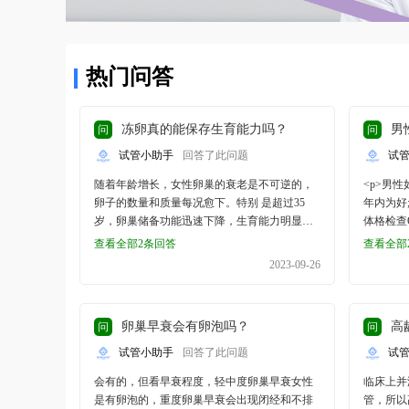
热门问答
冻卵真的能保存生育能力吗？
男
问
问
试管小助手
回答了此问题
试
随着年龄增长，女性卵巢的衰老是不可逆的，
<p>男
卵子的数量和质量每况愈下。特别 是超过35
年内为好
岁，卵巢储备功能迅速下降，生育能力明显减
体格检查
弱。如果你也属于以下人群，现在则是冷冻卵
题 情液
查看全部2条回答
查看全部
子的最佳时机，选择冻卵来保存未来的生殖能
量。检查
2023-09-26
力，给自己购买一份&ldquo;生育险&rdquo;。没
量。应注
找到伴侣而提前保存生育能力的单身女性想要
精液，导致
推迟生育专心个人发展的职场女性由于癌症等
反映正常
卵巢早衰会有卵泡吗？
高
问
问
身体问题而选择冷冻卵子现有的最新冻卵技术
确泌尿系
将卵子进行低温冷却，阻止卵子跟随发育进程
影响备孕
试管小助手
回答了此问题
试
衰老，保存其生育能力，国际临床证明冷冻卵
熬夜，不
会有的，但看早衰程度，轻中度卵巢早衰女性
临床上并
子至少可以保存十年。卵子解冻后仍具有受孕
质量是保
是有卵泡的，重度卵巢早衰会出现闭经和不排
管，所以
能力，可形成健康胚胎，正常孕育宝宝。冻卵
魄，坚持