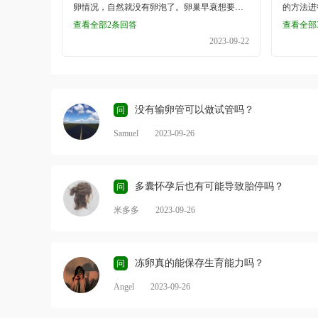
卵情况，自然就没有卵泡了。卵巢早衰想要怀
的方法进
前的准备提前了解冻卵前一定要做好充分的心
子的质量
孕的女性可以通过干细胞干预卵巢早衰，提升
年龄的增
理准备和了解，理性判断和决定，确定百分之
期处于高
查看全部2条回答
查看全部
卵巢功能可以促进卵泡再生，从而提高生育能
的增高，
百要冻卵的决心~全面体检女性冻卵前，需要通
家庭做饭
2023-09-22
力，越早千预越好
试管病人
过身体检查来确定是否适合冻卵，对卵巢状态
等，也需
孕，其原
做一个全面专业的评估。1、甲状腺功能：TSH
要有太大
种通量大
, FT3，FT4，Anti-TPO2、泌乳素3、抗磷脂抗
者中正常精
的技术，
体4、卵巢评估功能AMH，基础卵泡PS：AMH
率有所增
断，来查
是抗苗勒氏管激素，可以一定程度上反映女性
多，精子
没有输卵管可以做试管吗？
问
题的胚胎
的卵巢储备功能，是目前判断女性卵巢功能的
动脉硬化
Samuel
2023-09-26
的胚胎放
一项重要指标。改变生活习惯停止熬夜，早睡
液循环不
的。
早起一周保持至少3次的有氧运动饮食清淡，提
期饮酒，可
高高蛋白食物的摄入遵医嘱服用辅助保养品准
致男性血
备促排检查通过后，医生会安排时间表，进入
精子畸形
多囊怀孕后也有可能导致胎停吗？
问
促排阶段，开始打促排针。之后每隔2-3天需要
生，应尽
去医院通过B超来监测卵泡的发育生长情况，医
月，夫妻
米多多
2023-09-26
生会根据卵泡的发育情况调整用药方案，大概
乏，导致
促排12-15天，待卵泡发育成熟了就可以准备取
富含叶酸
卵啦。冻卵常见问题Q：取卵手术疼吗？A：取
或补充40
冻卵真的能保存生育能力吗？
问
卵针的大小分为四个级别，17G最大，20G最
蔬菜&l
小。20G最细的取卵针疼痛感较轻，取卵后出
的维生素
Angel
2023-09-26
血也较少，也减少了卵巢的损伤。大部分患者
力，改善
会进行局部麻醉，因此几乎感觉不到疼痛。
系统疾病