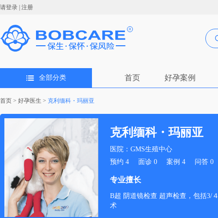
请登录
|
注册
首页
好孕案例
全部分类
首页
>
好孕医生
>
克利缅科・玛丽亚
克利缅科・玛丽亚
医院：GMS生殖中心
预约
4
面诊
0
案例
4
问答
0
专业擅长
B超 阴道镜检查 超声检查，包括3
术