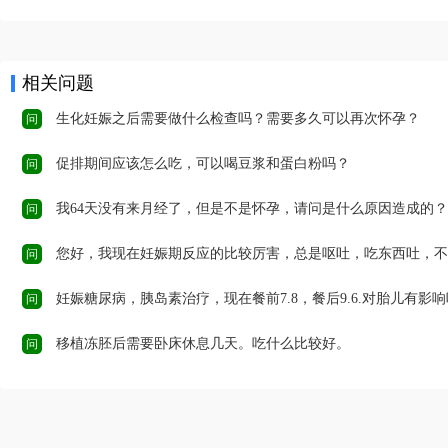
相关问题
生化妊娠之后需要做什么检查吗？需要多久可以再次怀孕？
问
促排期间应该怎么吃，可以喝豆浆和蛋白粉吗？
问
我64天没有来月经了，但是不是怀孕，请问是什么原因造成的？
问
您好，我现在妊娠期反应的比较厉害，总是呕吐，吃东西吐，不吃东西也吐，吐的都是苦水，还总是烧心，反酸。能吃什
问
妊娠糖尿病，胰岛素治疗，现在餐前7.8，餐后9.6.对胎儿有影响吗他，孕3
问
移植冻胚后需要卧床休息几天。吃什么比较好。
问