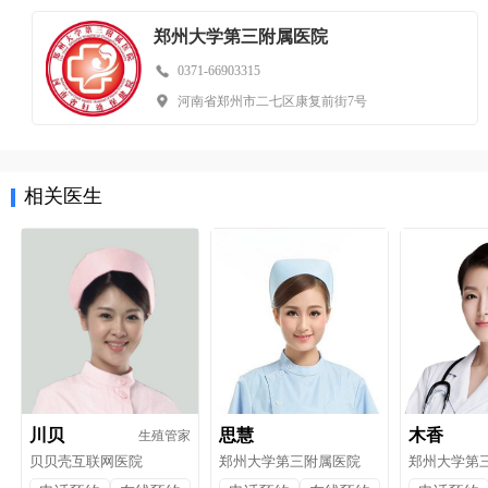
郑州大学第三附属医院
0371-66903315
河南省郑州市二七区康复前街7号
相关医生
川贝
思慧
木香
生殖管家
贝贝壳互联网医院
郑州大学第三附属医院
郑州大学第