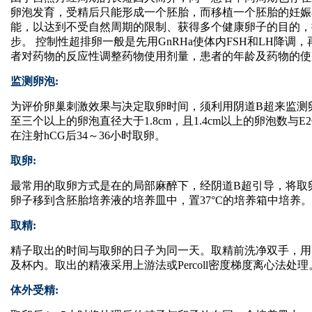
卵泡发育，受精后只能形成一个胚胎，而移植一个胚胎的妊娠
能，以达到不受自然周期的限制、获得多个健康卵子的目的，
步。 控制性超排卵一般是先用GnRHa使体内FSH和LH降调
者对药物的反应性调整药物使用剂量，患者的年龄及药物的使
监测卵泡:
为评价卵巢刺激效果与决定取卵时间，须利用阴道B超来监测卵
至三个以上的卵泡直径大于1.8cm，且1.4cm以上的卵泡数与
在注射hCG后34～36小时取卵。
取卵:
最常用的取卵方式是在的局部麻醉下，经阴道B超引导，将取
卵子移到含胚胎培养液的培养皿中，置37°C的培养箱中培养。
取精:
精子取出的时间与取卵的日子为同一天。取精前洗净双手，用
及杯内。取出的精液采用上游法或Percoll密度梯度离心法处理
体外受精: