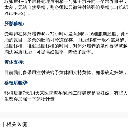
取卵后4～5小时将处理后的精子与卵子放在同一个培养皿中，
太差，无法自然受精，则必须以显微注射法强迫受精 (二代试管
PGD/PGS）。
胚胎移植:
受精卵在体外培养48～72小时可发育到8～16细胞期胚胎
胎的数目，多余的胚胎可冷冻保存。 胚胎移植一般不需麻醉。
胚胎移植。推迟胚胎移植的时间，对体外培养的条件要求就越
淘汰劣质胚胎，可提高妊娠率，降低多胎率。
黄体支持:
目前我们多采用注射法给予黄体酮支持黄体。如果确定妊娠，则
移植后验孕:
移植后第7天/14天来医院查孕酮,雌二醇确定是否妊娠。有些人
生都会加强一下药物计量。
相关医院