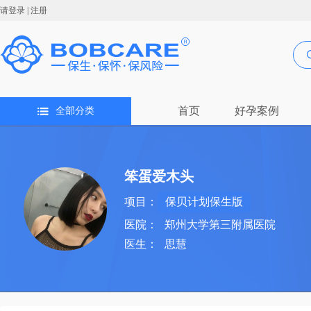
请登录
|
注册
首页
好孕案例
全部分类
笨蛋爱木头
项目：
保贝计划保生版
医院：
郑州大学第三附属医院
医生：
思慧