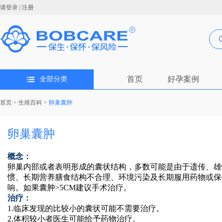
请登录
|
注册
首页
好孕案例
全部分类
首页
>
生殖百科
>
卵巢囊肿
卵巢囊肿
概念：
卵巢内部或者表明形成的囊状结构，多数可能是由于遗传、雄
惯、长期营养膳食结构不合理、环境污染及长期服用药物或保
响。如果囊肿>5CM建议手术治疗。
治疗：
1.临床发现的比较小的囊状可能不需要治疗。
2.体积较小者医生可能给予药物治疗。