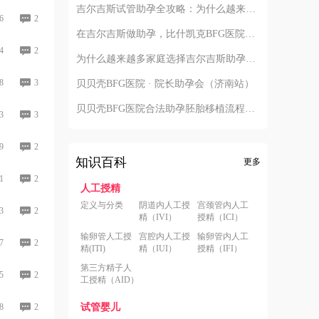
吉尔吉斯试管助孕全攻略：为什么越来越多的中国家庭选择比什凯克？
6
2
在吉尔吉斯做助孕，比什凯克BFG医院全流程深度解析：从签约到抱娃
4
2
为什么越来越多家庭选择吉尔吉斯助孕？比什凯克BFG医院的四个核心答案
8
3
贝贝壳BFG医院 · 院长助孕会（济南站）
贝贝壳BFG医院合法助孕胚胎移植流程详解
3
3
9
2
知识百科
更多
1
2
人工授精
定义与分类
阴道内人工授
宫颈管内人工
3
2
精（IVI）
授精（ICI）
输卵管人工授
宫腔内人工授
输卵管内人工
7
2
精(ITI)
精（IUI）
授精（IFI）
第三方精子人
5
2
工授精（AID）
8
2
试管婴儿