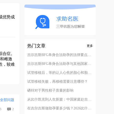
成优势成
。
热门文章
更多
综合症。
吉尔吉斯BFG单身合法助孕的法律要点解析
素和雌激
吉尔吉斯BFG单身合法助孕与其他国家对比
性，较难
试管移植后，等的让人心焦的胎心和胎芽，何时会出现？
试管移植失败，再移植需要注意哪些？
硒锌对于男性精子质量的影响
从比什凯克到人生新篇：中国家庭赴吉尔吉斯助孕的完整路径解析
全部问题
在吉尔吉斯做助孕要多少钱？2026比什凯克费用全公开，拒绝隐形消费
5
2