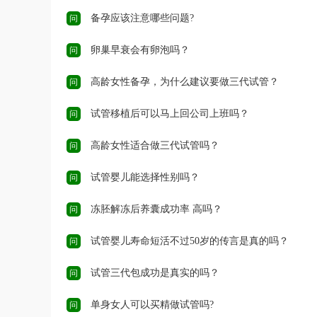
备孕应该注意哪些问题?
问
卵巢早衰会有卵泡吗？
问
高龄女性备孕，为什么建议要做三代试管？
问
试管移植后可以马上回公司上班吗？
问
高龄女性适合做三代试管吗？
问
试管婴儿能选择性别吗？
问
冻胚解冻后养囊成功率 高吗？
问
试管婴儿寿命短活不过50岁的传言是真的吗？
问
试管三代包成功是真实的吗？
问
单身女人可以买精做试管吗?
问