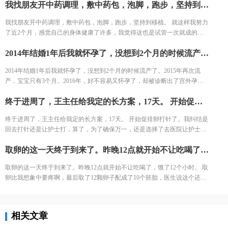
我找朋友开中药调理，敷中药包，泡脚，跑步，坚持到移植。 就这样我努力了近2个月，感觉自己的身体健康了许多，我觉得这也是试管一次就成的重要原因之一。 好不容易熬到了11月，B超医生一看内膜只有0.6cm，劝我取消移植，其实自己之前3次促排内膜都很好，这次内膜薄可能是因为周期长，内膜还没长起来，还有对补佳乐这个药根本不吸收，所以我还是坚持移植，医生说要平常心，但我看姐妹们的分享知道成功率可能只有1成不到了。 因为医生要求移植前三天每天塞2颗黄体酮，给移植做准备，我竟然忘了1次，又吓得不行，但是我想既然都到了现在，不想浪费这么多心血，再者调理了身体之后，我对自己有信心。 医生也就没说什么，直接签了风险书，等着隔天移植。 11月30号移植当天，我紧张半天，移植竟然一点感觉都没有。移植之后我直接回家了。
结果出来了，取了22个，配对17个，结果冻胚5个囊胚1个。 取卵之后第三
天，卵巢过度刺激征开始了，喝进去的水和食物根本排不出来。进去多出来
我找朋友开中药调理，敷中药包，泡脚，跑步，坚持到移植。 就这样我努力
少，可想而知多难受，短短几天，肚子如同怀孕几个月，全身鼓起来，吃不
了近2个月，感觉自己的身体健康了许多，我觉得这也是试管一次就成的重
好睡不好。 由于积液严重，直接住院治疗，期间对几种治疗的药物全部过
要原因之一。 好不容易熬到了11月，B超医生一看内膜只有0.6cm，劝我取消
敏。每天只能挂葡萄糖，难受得想死。 最后听产科闺蜜建议，托人去医药公
2014年结婚1年后我就怀孕了，没想到2个月的时候流产了。2015年再次流产，宝宝只有3个月。2016年，好不容易又怀孕了，却被诊断出了宫外孕。接下来的2年，一直没有怀孕的音信。 不知道为什么命运要一直这样折磨我，万般无奈下，我踏上了试管的旅途。 我拉着老公来到了郑大三附院的生殖中心。 初步问诊，医生给了我一叠厚厚的检查单。我按照检查单并对照着手上的纸张，一个窗口一个窗口的去检查了。这样检查的日子，一直持续了一个月，所有检查结果才凑齐。
移植，其实自己之前3次促排内膜都很好，这次内膜薄可能是因为周期长，
司买了人球白蛋白挂上，突然一晚跑了很多次厕所，第二天马上松快了许
内膜还没长起来，还有对补佳乐这个药根本不吸收，所以我还是坚持移植，
多。这关算是熬过去了。 补充下，造成卵巢过度刺激征的原因一个是因为年
2014年结婚1年后我就怀孕了，没想到2个月的时候流产了。2015年再次流
医生说要平常心，但我看姐妹们的分享知道成功率可能只有1成不到了。 因
轻，卵巢敏感，受到大量药物刺激，激素水平失调，再者就是血液里的电解
产，宝宝只有3个月。2016年，好不容易又怀孕了，却被诊断出了宫外孕。
为医生要求移植前三天每天塞2颗黄体酮，给移植做准备，我竟然忘了1次，
质缺失导致大量血液里的蛋白流失。
接下来的2年，一直没有怀孕的音信。 不知道为什么命运要一直这样折磨
又吓得不行，但是我想既然都到了现在，不想浪费这么多心血，再者调理了
终于进周了，王主任给我定的长方案，17天。 开始促排卵打针了。我纠结是回去打针还是让护士打，算了，为了确保万一，还是选择了去医院让护士打。今天去打针的人还是挺多的，再有耐心的护士也无法保持笑脸。给我打针的护士进到注射室的时候，满脸疲惫，但是还是耐心的给我打针了!
我，万般无奈下，我踏上了试管的旅途。 我拉着老公来到了郑大三附院的生
身体之后，我对自己有信心。 医生也就没说什么，直接签了风险书，等着隔
殖中心。 初步问诊，医生给了我一叠厚厚的检查单。我按照检查单并对照着
天移植。 11月30号移植当天，我紧张半天，移植竟然一点感觉都没有。移植
终于进周了，王主任给我定的长方案，17天。 开始促排卵打针了。我纠结是
手上的纸张，一个窗口一个窗口的去检查了。这样检查的日子，一直持续了
之后我直接回家了。
回去打针还是让护士打，算了，为了确保万一，还是选择了去医院让护士
一个月，所有检查结果才凑齐。
打。今天去打针的人还是挺多的，再有耐心的护士也无法保持笑脸。给我打
取卵的这一天终于到来了。昨晚12点就开始不让吃喝了，饿了12个小时。.取卵比我想象中要疼啊，最后取了12颗卵子配成了10个胚胎，医生说这个还是不错的结果了，我也不知道算好不算，但是我尽力了啊。医生建议我继续养囊。没想到配成了5个囊胚！太高兴了，今天我要吃点好吃的庆祝下。
针的护士进到注射室的时候，满脸疲惫，但是还是耐心的给我打针了!
取卵的这一天终于到来了。昨晚12点就开始不让吃喝了，饿了12个小时。.取
卵比我想象中要疼啊，最后取了12颗卵子配成了10个胚胎，医生说这个还是
不错的结果了，我也不知道算好不算，但是我尽力了啊。医生建议我继续养
囊。没想到配成了5个囊胚！太高兴了，今天我要吃点好吃的庆祝下。
相关文章