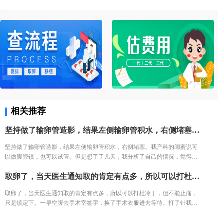
相关推荐
坚持做了输卵管造影，结果左侧输卵管积水，右侧堵塞。我产科的闺蜜说可以做腹腔镜，也可以试管。但是想了了几天，我分析了自己的情况，觉得手术之后再尝试，万一没怀复发还是要去试管。再者也怕自己怀容易宫外孕，我家离三附院比较近，打算直接去三附院，试管了。
坚持做了输卵管造影，结果左侧输卵管积水，右侧堵塞。我产科的闺蜜说可
以做腹腔镜，也可以试管。但是想了了几天，我分析了自己的情况，觉得手
术之后再尝试，万一没怀复发还是要去试管。再者也怕自己怀容易宫外孕，
取卵了，当天医生通知取的肯定有点多，所以可以打杜冷丁，但不能止痛，只是镇定下。一早空腹去手术室签字，换了手术衣服进去等待。打了针我就躺床上等着，看着之前取卵的姐妹一个一个出来都哭了，我也怕的不行了。 结果出来了，取了22个，配对17个，结果冻胚5个囊胚1个。 取卵之后第三天，卵巢过度刺激征开始了，喝进去的水和食物根本排不出来。进去多出来少，可想而知多难受，短短几天，肚子如同怀孕几个月，全身鼓起来，吃不好睡不好。 由于积液严重，直接住院治疗，期间对几种治疗的药物全部过敏。每天只能挂葡萄糖，难受得想死。 最后听产科闺蜜建议，托人去医药公司买了人球白蛋白挂上，突然一晚跑了很多次厕所，第二天马上松快了许多。这关算是熬过去了。 补充下，造成卵巢过度刺激征的原因一个是因为年轻，卵巢敏感，受到大量药物刺激，激素水平失调，再者就是血液里的电解质缺失导致大量血液里的蛋白流失。
我家离三附院比较近，打算直接去三附院，试管了。
取卵了，当天医生通知取的肯定有点多，所以可以打杜冷丁，但不能止痛，
只是镇定下。一早空腹去手术室签字，换了手术衣服进去等待。打了针我就
躺床上等着，看着之前取卵的姐妹一个一个出来都哭了，我也怕的不行了。