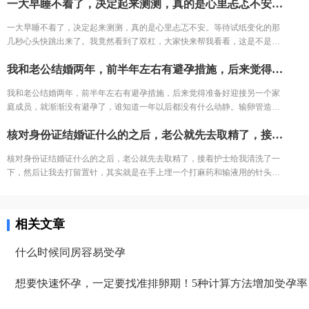
一大早睡不着了，决定起来测测，真的是心里忐忑不安。等待试纸变化的那几秒心头快跳出来了。我竟然看到了双杠，大家快来帮我看看，这是不是显示我怀孕了。
囊。没想到配成了5个囊胚！太高兴了，今天我要吃点好吃的庆祝下。
一大早睡不着了，决定起来测测，真的是心里忐忑不安。等待试纸变化的那
几秒心头快跳出来了。我竟然看到了双杠，大家快来帮我看看，这是不是显
示我怀孕了。
我和老公结婚两年，前半年左右有避孕措施，后来觉得准备好迎接另一个家庭成员，就渐渐没有避孕了，谁知道一年以后都没有什么动静。输卵管造影也做了，验血什么的也都验了，我的身体各项指标都没有问题，就跟老公商量着要不还是试一下试管吧，然后去医院看到别人都买了保贝计划，我也买了一个。生殖顾问安排我整理了资料，然后月经来的第二天去找了医生，她看了我当天的验血报告后就说今天就开始吧，于是就开始促排！
我和老公结婚两年，前半年左右有避孕措施，后来觉得准备好迎接另一个家
庭成员，就渐渐没有避孕了，谁知道一年以后都没有什么动静。输卵管造影
也做了，验血什么的也都验了，我的身体各项指标都没有问题，就跟老公商
核对身份证结婚证什么的之后，老公就先去取精了，接着护士给我清洗了一下，然后让我去打留置针，其实就是在手上埋一个打麻药和输液用的针头，然后等叫我去取卵，取卵是麻醉的，没啥感觉。 不过醒来有点难受，肚子胀得很，昏沉沉的。喝了一大杯水，还喝了一大碗冬瓜汤，一个晚上去了N次厕所，感觉这个头晕的事情应该告一段落了。这时候才有心情关注到肚子痛的问题，其实就像是姨妈痛，只要动作轻点慢点也没什么事，之前看各种经验分享说做这个手术最怕就是有腹水，所以我都有一点点尿意就去上厕所，目前来看肚子痛的症状正一点点减轻。
量着要不还是试一下试管吧，然后去医院看到别人都买了保贝计划，我也买
了一个。生殖顾问安排我整理了资料，然后月经来的第二天去找了医生，她
核对身份证结婚证什么的之后，老公就先去取精了，接着护士给我清洗了一
看了我当天的验血报告后就说今天就开始吧，于是就开始促排！
下，然后让我去打留置针，其实就是在手上埋一个打麻药和输液用的针头，
然后等叫我去取卵，取卵是麻醉的，没啥感觉。 不过醒来有点难受，肚子胀
得很，昏沉沉的。喝了一大杯水，还喝了一大碗冬瓜汤，一个晚上去了N次
厕所，感觉这个头晕的事情应该告一段落了。这时候才有心情关注到肚子痛
相关文章
的问题，其实就像是姨妈痛，只要动作轻点慢点也没什么事，之前看各种经
验分享说做这个手术最怕就是有腹水，所以我都有一点点尿意就去上厕所，
什么时候同房容易受孕
目前来看肚子痛的症状正一点点减轻。
想要快速怀孕，一定要找准排卵期！5种计算方法增加受孕率