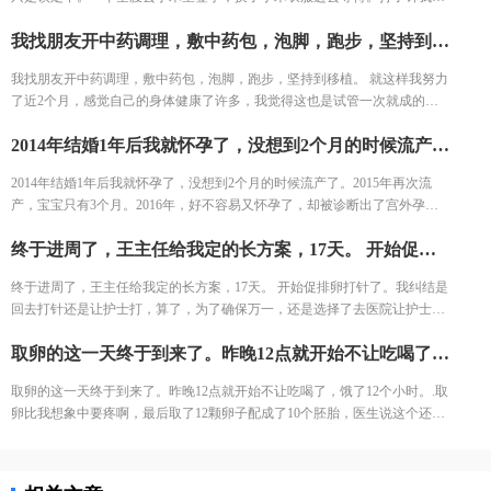
躺床上等着，看着之前取卵的姐妹一个一个出来都哭了，我也怕的不行了。
我找朋友开中药调理，敷中药包，泡脚，跑步，坚持到移植。 就这样我努力了近2个月，感觉自己的身体健康了许多，我觉得这也是试管一次就成的重要原因之一。 好不容易熬到了11月，B超医生一看内膜只有0.6cm，劝我取消移植，其实自己之前3次促排内膜都很好，这次内膜薄可能是因为周期长，内膜还没长起来，还有对补佳乐这个药根本不吸收，所以我还是坚持移植，医生说要平常心，但我看姐妹们的分享知道成功率可能只有1成不到了。 因为医生要求移植前三天每天塞2颗黄体酮，给移植做准备，我竟然忘了1次，又吓得不行，但是我想既然都到了现在，不想浪费这么多心血，再者调理了身体之后，我对自己有信心。 医生也就没说什么，直接签了风险书，等着隔天移植。 11月30号移植当天，我紧张半天，移植竟然一点感觉都没有。移植之后我直接回家了。
结果出来了，取了22个，配对17个，结果冻胚5个囊胚1个。 取卵之后第三
天，卵巢过度刺激征开始了，喝进去的水和食物根本排不出来。进去多出来
我找朋友开中药调理，敷中药包，泡脚，跑步，坚持到移植。 就这样我努力
少，可想而知多难受，短短几天，肚子如同怀孕几个月，全身鼓起来，吃不
了近2个月，感觉自己的身体健康了许多，我觉得这也是试管一次就成的重
好睡不好。 由于积液严重，直接住院治疗，期间对几种治疗的药物全部过
要原因之一。 好不容易熬到了11月，B超医生一看内膜只有0.6cm，劝我取消
敏。每天只能挂葡萄糖，难受得想死。 最后听产科闺蜜建议，托人去医药公
2014年结婚1年后我就怀孕了，没想到2个月的时候流产了。2015年再次流产，宝宝只有3个月。2016年，好不容易又怀孕了，却被诊断出了宫外孕。接下来的2年，一直没有怀孕的音信。 不知道为什么命运要一直这样折磨我，万般无奈下，我踏上了试管的旅途。 我拉着老公来到了郑大三附院的生殖中心。 初步问诊，医生给了我一叠厚厚的检查单。我按照检查单并对照着手上的纸张，一个窗口一个窗口的去检查了。这样检查的日子，一直持续了一个月，所有检查结果才凑齐。
移植，其实自己之前3次促排内膜都很好，这次内膜薄可能是因为周期长，
司买了人球白蛋白挂上，突然一晚跑了很多次厕所，第二天马上松快了许
内膜还没长起来，还有对补佳乐这个药根本不吸收，所以我还是坚持移植，
多。这关算是熬过去了。 补充下，造成卵巢过度刺激征的原因一个是因为年
2014年结婚1年后我就怀孕了，没想到2个月的时候流产了。2015年再次流
医生说要平常心，但我看姐妹们的分享知道成功率可能只有1成不到了。 因
轻，卵巢敏感，受到大量药物刺激，激素水平失调，再者就是血液里的电解
产，宝宝只有3个月。2016年，好不容易又怀孕了，却被诊断出了宫外孕。
为医生要求移植前三天每天塞2颗黄体酮，给移植做准备，我竟然忘了1次，
质缺失导致大量血液里的蛋白流失。
接下来的2年，一直没有怀孕的音信。 不知道为什么命运要一直这样折磨
又吓得不行，但是我想既然都到了现在，不想浪费这么多心血，再者调理了
终于进周了，王主任给我定的长方案，17天。 开始促排卵打针了。我纠结是回去打针还是让护士打，算了，为了确保万一，还是选择了去医院让护士打。今天去打针的人还是挺多的，再有耐心的护士也无法保持笑脸。给我打针的护士进到注射室的时候，满脸疲惫，但是还是耐心的给我打针了!
我，万般无奈下，我踏上了试管的旅途。 我拉着老公来到了郑大三附院的生
身体之后，我对自己有信心。 医生也就没说什么，直接签了风险书，等着隔
殖中心。 初步问诊，医生给了我一叠厚厚的检查单。我按照检查单并对照着
天移植。 11月30号移植当天，我紧张半天，移植竟然一点感觉都没有。移植
终于进周了，王主任给我定的长方案，17天。 开始促排卵打针了。我纠结是
手上的纸张，一个窗口一个窗口的去检查了。这样检查的日子，一直持续了
之后我直接回家了。
回去打针还是让护士打，算了，为了确保万一，还是选择了去医院让护士
一个月，所有检查结果才凑齐。
打。今天去打针的人还是挺多的，再有耐心的护士也无法保持笑脸。给我打
取卵的这一天终于到来了。昨晚12点就开始不让吃喝了，饿了12个小时。.取卵比我想象中要疼啊，最后取了12颗卵子配成了10个胚胎，医生说这个还是不错的结果了，我也不知道算好不算，但是我尽力了啊。医生建议我继续养囊。没想到配成了5个囊胚！太高兴了，今天我要吃点好吃的庆祝下。
针的护士进到注射室的时候，满脸疲惫，但是还是耐心的给我打针了!
取卵的这一天终于到来了。昨晚12点就开始不让吃喝了，饿了12个小时。.取
卵比我想象中要疼啊，最后取了12颗卵子配成了10个胚胎，医生说这个还是
不错的结果了，我也不知道算好不算，但是我尽力了啊。医生建议我继续养
囊。没想到配成了5个囊胚！太高兴了，今天我要吃点好吃的庆祝下。