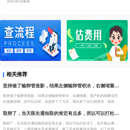
2018-09-02发布
相关推荐
坚持做了输卵管造影，结果左侧输卵管积水，右侧堵塞。我产科的闺蜜说可以做腹腔镜，也可以试管。但是想了了几天，我分析了自己的情况，觉得手术之后再尝试，万一没怀复发还是要去试管。再者也怕自己怀容易宫外孕，我家离三附院比较近，打算直接去三附院，试管了。
坚持做了输卵管造影，结果左侧输卵管积水，右侧堵塞。我产科的闺蜜说可
以做腹腔镜，也可以试管。但是想了了几天，我分析了自己的情况，觉得手
术之后再尝试，万一没怀复发还是要去试管。再者也怕自己怀容易宫外孕，
取卵了，当天医生通知取的肯定有点多，所以可以打杜冷丁，但不能止痛，只是镇定下。一早空腹去手术室签字，换了手术衣服进去等待。打了针我就躺床上等着，看着之前取卵的姐妹一个一个出来都哭了，我也怕的不行了。 结果出来了，取了22个，配对17个，结果冻胚5个囊胚1个。 取卵之后第三天，卵巢过度刺激征开始了，喝进去的水和食物根本排不出来。进去多出来少，可想而知多难受，短短几天，肚子如同怀孕几个月，全身鼓起来，吃不好睡不好。 由于积液严重，直接住院治疗，期间对几种治疗的药物全部过敏。每天只能挂葡萄糖，难受得想死。 最后听产科闺蜜建议，托人去医药公司买了人球白蛋白挂上，突然一晚跑了很多次厕所，第二天马上松快了许多。这关算是熬过去了。 补充下，造成卵巢过度刺激征的原因一个是因为年轻，卵巢敏感，受到大量药物刺激，激素水平失调，再者就是血液里的电解质缺失导致大量血液里的蛋白流失。
我家离三附院比较近，打算直接去三附院，试管了。
取卵了，当天医生通知取的肯定有点多，所以可以打杜冷丁，但不能止痛，
只是镇定下。一早空腹去手术室签字，换了手术衣服进去等待。打了针我就