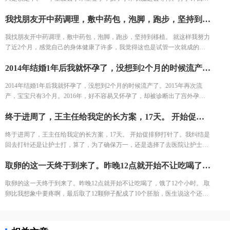
躺床上等着，看着之前取卵的姐妹一个一个出来都哭了，我也怕的不行了。
我找朋友开中药调理，敷中药包，泡脚，跑步，坚持到移植。 就这样我努力了近2个月，感觉自己的身体健康了许多，我觉得这也是试管一次就成的重要原因之一。 好不容易熬到了11月，B超医生一看内膜只有0.6cm，劝我取消移植，其实自己之前3次促排内膜都很好，这次内膜薄可能是因为周期长，内膜还没长起来，还有对补佳乐这个药根本不吸收，所以我还是坚持移植，医生说要平常心，但我看姐妹们的分享知道成功率可能只有1成不到了。 因为医生要求移植前三天每天塞2颗黄体酮，给移植做准备，我竟然忘了1次，又吓得不行，但是我想既然都到了现在，不想浪费这么多心血，再者调理了身体之后，我对自己有信心。 医生也就没说什么，直接签了风险书，等着隔天移植。 11月30号移植当天，我紧张半天，移植竟然一点感觉都没有。移植之后我直接回家了。
结果出来了，取了22个，配对17个，结果冻胚5个囊胚1个。 取卵之后第三
天，卵巢过度刺激征开始了，喝进去的水和食物根本排不出来。进去多出来
我找朋友开中药调理，敷中药包，泡脚，跑步，坚持到移植。 就这样我努力
少，可想而知多难受，短短几天，肚子如同怀孕几个月，全身鼓起来，吃不
了近2个月，感觉自己的身体健康了许多，我觉得这也是试管一次就成的重
好睡不好。 由于积液严重，直接住院治疗，期间对几种治疗的药物全部过
要原因之一。 好不容易熬到了11月，B超医生一看内膜只有0.6cm，劝我取消
敏。每天只能挂葡萄糖，难受得想死。 最后听产科闺蜜建议，托人去医药公
2014年结婚1年后我就怀孕了，没想到2个月的时候流产了。2015年再次流产，宝宝只有3个月。2016年，好不容易又怀孕了，却被诊断出了宫外孕。接下来的2年，一直没有怀孕的音信。 不知道为什么命运要一直这样折磨我，万般无奈下，我踏上了试管的旅途。 我拉着老公来到了郑大三附院的生殖中心。 初步问诊，医生给了我一叠厚厚的检查单。我按照检查单并对照着手上的纸张，一个窗口一个窗口的去检查了。这样检查的日子，一直持续了一个月，所有检查结果才凑齐。
移植，其实自己之前3次促排内膜都很好，这次内膜薄可能是因为周期长，
司买了人球白蛋白挂上，突然一晚跑了很多次厕所，第二天马上松快了许
内膜还没长起来，还有对补佳乐这个药根本不吸收，所以我还是坚持移植，
多。这关算是熬过去了。 补充下，造成卵巢过度刺激征的原因一个是因为年
2014年结婚1年后我就怀孕了，没想到2个月的时候流产了。2015年再次流
医生说要平常心，但我看姐妹们的分享知道成功率可能只有1成不到了。 因
轻，卵巢敏感，受到大量药物刺激，激素水平失调，再者就是血液里的电解
产，宝宝只有3个月。2016年，好不容易又怀孕了，却被诊断出了宫外孕。
为医生要求移植前三天每天塞2颗黄体酮，给移植做准备，我竟然忘了1次，
质缺失导致大量血液里的蛋白流失。
接下来的2年，一直没有怀孕的音信。 不知道为什么命运要一直这样折磨
又吓得不行，但是我想既然都到了现在，不想浪费这么多心血，再者调理了
终于进周了，王主任给我定的长方案，17天。 开始促排卵打针了。我纠结是回去打针还是让护士打，算了，为了确保万一，还是选择了去医院让护士打。今天去打针的人还是挺多的，再有耐心的护士也无法保持笑脸。给我打针的护士进到注射室的时候，满脸疲惫，但是还是耐心的给我打针了!
我，万般无奈下，我踏上了试管的旅途。 我拉着老公来到了郑大三附院的生
身体之后，我对自己有信心。 医生也就没说什么，直接签了风险书，等着隔
殖中心。 初步问诊，医生给了我一叠厚厚的检查单。我按照检查单并对照着
天移植。 11月30号移植当天，我紧张半天，移植竟然一点感觉都没有。移植
终于进周了，王主任给我定的长方案，17天。 开始促排卵打针了。我纠结是
手上的纸张，一个窗口一个窗口的去检查了。这样检查的日子，一直持续了
之后我直接回家了。
回去打针还是让护士打，算了，为了确保万一，还是选择了去医院让护士
一个月，所有检查结果才凑齐。
打。今天去打针的人还是挺多的，再有耐心的护士也无法保持笑脸。给我打
取卵的这一天终于到来了。昨晚12点就开始不让吃喝了，饿了12个小时。.取卵比我想象中要疼啊，最后取了12颗卵子配成了10个胚胎，医生说这个还是不错的结果了，我也不知道算好不算，但是我尽力了啊。医生建议我继续养囊。没想到配成了5个囊胚！太高兴了，今天我要吃点好吃的庆祝下。
针的护士进到注射室的时候，满脸疲惫，但是还是耐心的给我打针了!
取卵的这一天终于到来了。昨晚12点就开始不让吃喝了，饿了12个小时。.取
卵比我想象中要疼啊，最后取了12颗卵子配成了10个胚胎，医生说这个还是
不错的结果了，我也不知道算好不算，但是我尽力了啊。医生建议我继续养
囊。没想到配成了5个囊胚！太高兴了，今天我要吃点好吃的庆祝下。