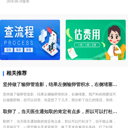
2018-08-19发布
相关推荐
坚持做了输卵管造影，结果左侧输卵管积水，右侧堵塞。我产科的闺蜜说可以做腹腔镜，也可以试管。但是想了了几天，我分析了自己的情况，觉得手术之后再尝试，万一没怀复发还是要去试管。再者也怕自己怀容易宫外孕，我家离三附院比较近，打算直接去三附院，试管了。
坚持做了输卵管造影，结果左侧输卵管积水，右侧堵塞。我产科的闺蜜说可
以做腹腔镜，也可以试管。但是想了了几天，我分析了自己的情况，觉得手
术之后再尝试，万一没怀复发还是要去试管。再者也怕自己怀容易宫外孕，
取卵了，当天医生通知取的肯定有点多，所以可以打杜冷丁，但不能止痛，只是镇定下。一早空腹去手术室签字，换了手术衣服进去等待。打了针我就躺床上等着，看着之前取卵的姐妹一个一个出来都哭了，我也怕的不行了。 结果出来了，取了22个，配对17个，结果冻胚5个囊胚1个。 取卵之后第三天，卵巢过度刺激征开始了，喝进去的水和食物根本排不出来。进去多出来少，可想而知多难受，短短几天，肚子如同怀孕几个月，全身鼓起来，吃不好睡不好。 由于积液严重，直接住院治疗，期间对几种治疗的药物全部过敏。每天只能挂葡萄糖，难受得想死。 最后听产科闺蜜建议，托人去医药公司买了人球白蛋白挂上，突然一晚跑了很多次厕所，第二天马上松快了许多。这关算是熬过去了。 补充下，造成卵巢过度刺激征的原因一个是因为年轻，卵巢敏感，受到大量药物刺激，激素水平失调，再者就是血液里的电解质缺失导致大量血液里的蛋白流失。
我家离三附院比较近，打算直接去三附院，试管了。
取卵了，当天医生通知取的肯定有点多，所以可以打杜冷丁，但不能止痛，
只是镇定下。一早空腹去手术室签字，换了手术衣服进去等待。打了针我就