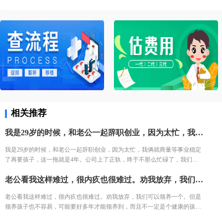
相关推荐
我是29岁的时候，和老公一起辞职创业，因为太忙，我俩就商量等事业稳定了再要孩子，这一拖就是4年。公司上了正轨，终于不那么忙碌了，我们思考起了要孩子的事情。8月份我怀孕了，医生诊断却是宫外孕，之后我失去了人生中第一个宝宝和一条输卵管。十几年没有哭过的我，这次把眼睛哭肿了一圈，我预感我的生子之路以后可能会更难。事实也确实是这样，在宫外孕手术后的几个月，去医院做了检查，发现另一侧输卵管梗阻。
我是29岁的时候，和老公一起辞职创业，因为太忙，我俩就商量等事业稳定
了再要孩子，这一拖就是4年。公司上了正轨，终于不那么忙碌了，我们思
考起了要孩子的事情。8月份我怀孕了，医生诊断却是宫外孕，之后我失去
老公看我这样难过，很内疚也很难过。劝我放弃，我们可以领养一个。但是领养孩子也不容易，可能要好多年才能领养到，而且不一定是个健康的孩子。
了人生中第一个宝宝和一条输卵管。十几年没有哭过的我，这次把眼睛哭肿
了一圈，我预感我的生子之路以后可能会更难。事实也确实是这样，在宫外
老公看我这样难过，很内疚也很难过。劝我放弃，我们可以领养一个。但是
孕手术后的几个月，去医院做了检查，发现另一侧输卵管梗阻。
领养孩子也不容易，可能要好多年才能领养到，而且不一定是个健康的孩
子。