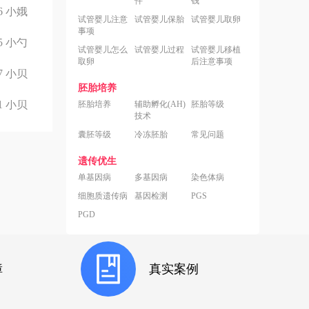
件
钱
6
小娥
试管婴儿注意
试管婴儿保胎
试管婴儿取卵
事项
5
小勺
试管婴儿怎么
试管婴儿过程
试管婴儿移植
取卵
后注意事项
7
小贝
胚胎培养
1
小贝
胚胎培养
辅助孵化(AH)
胚胎等级
技术
囊胚等级
冷冻胚胎
常见问题
遗传优生
单基因病
多基因病
染色体病
细胞质遗传病
基因检测
PGS
PGD
障
真实案例