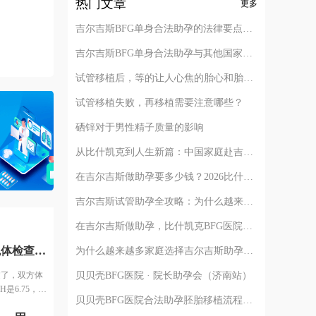
热门文章
更多
吉尔吉斯BFG单身合法助孕的法律要点解析
吉尔吉斯BFG单身合法助孕与其他国家对比
试管移植后，等的让人心焦的胎心和胎芽，何时会出现？
试管移植失败，再移植需要注意哪些？
硒锌对于男性精子质量的影响
从比什凯克到人生新篇：中国家庭赴吉尔吉斯助孕的完整路径解析
在吉尔吉斯做助孕要多少钱？2026比什凯克费用全公开，拒绝隐形消费
吉尔吉斯试管助孕全攻略：为什么越来越多的中国家庭选择比什凯克？
在吉尔吉斯做助孕，比什凯克BFG医院全流程深度解析：从签约到抱娃
做检查花了一个月时间，包括全面的体检和染色体检查，都通过了，双方体检费用大概1万。 例假第二天查了激素6项之后，定了方案，AMH是6.75，情况还可以，所以直接是长方案。开始降调打针，然后打促排针，用的进口针。 打了几天促排针之后医生通知说，吸收不太好，可能最后取的时候都没有成熟的卵子，还让我签了风险通知书。也可以放弃继续打针，当然我肯定没有放弃。 然后开始每天加大剂量，之后出现了严重的并发症，一会儿后面跟大家细说。 因为卵泡一直长不大，所以和我一批的姐妹都停针取卵了，我还在打针，一共打了14天促排针。
为什么越来越多家庭选择吉尔吉斯助孕？比什凯克BFG医院的四个核心答案
贝贝壳BFG医院 · 院长助孕会（济南站）
过了，双方体
是6.75，情
贝贝壳BFG医院合法助孕胚胎移植流程详解
，用的进口