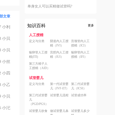
单身女人可以买精做试管吗?
部文章
知识百科
更多
7
小利
人工授精
8
小贝
定义与分类
阴道内人工授
宫颈管内人工
精（IVI）
授精（ICI）
3
小贝
输卵管人工授
宫腔内人工授
输卵管内人工
精(ITI)
精（IUI）
授精（IFI）
9
小丝
第三方精子人
工授精（AID）
2
小四
试管婴儿
定义与分类
第一代试管婴
第二代试管婴
8
小乙
儿（IVF-ET）
儿（ICSI）
第三代试管婴
试管婴儿流程
试管成功率
9
小贝
儿
（PGD/PGS）
6
小汜
试管婴儿饮食
做试管婴儿条
试管婴儿多少