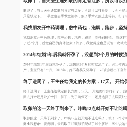
我家离三附院比较近，打算直接去三附院，试管了。
取卵了，当天医生通知取的肯定有点多，所以可以打杜冷丁，但不能
只是镇定下。一早空腹去手术室签字，换了手术衣服进去等待。打了
躺床上等着，看着之前取卵的姐妹一个一个出来都哭了，我也怕的不
结果出来了，取了22个，配对17个，结果冻胚5个囊胚1个。 取卵之后
天，卵巢过度刺激征开始了，喝进去的水和食物根本排不出来。进去
我找朋友开中药调理，敷中药包，泡脚，跑步，坚持到移植。 就这样
少，可想而知多难受，短短几天，肚子如同怀孕几个月，全身鼓起来
了近2个月，感觉自己的身体健康了许多，我觉得这也是试管一次就
好睡不好。 由于积液严重，直接住院治疗，期间对几种治疗的药物全
要原因之一。 好不容易熬到了11月，B超医生一看内膜只有0.6cm，
敏。每天只能挂葡萄糖，难受得想死。 最后听产科闺蜜建议，托人去
移植，其实自己之前3次促排内膜都很好，这次内膜薄可能是因为周
司买了人球白蛋白挂上，突然一晚跑了很多次厕所，第二天马上松快
内膜还没长起来，还有对补佳乐这个药根本不吸收，所以我还是坚持
多。这关算是熬过去了。 补充下，造成卵巢过度刺激征的原因一个是
2014年结婚1年后我就怀孕了，没想到2个月的时候流产了。2015年再
医生说要平常心，但我看姐妹们的分享知道成功率可能只有1成不到了
轻，卵巢敏感，受到大量药物刺激，激素水平失调，再者就是血液里
产，宝宝只有3个月。2016年，好不容易又怀孕了，却被诊断出了宫
为医生要求移植前三天每天塞2颗黄体酮，给移植做准备，我竟然忘了
质缺失导致大量血液里的蛋白流失。
接下来的2年，一直没有怀孕的音信。 不知道为什么命运要一直这样
又吓得不行，但是我想既然都到了现在，不想浪费这么多心血，再者
我，万般无奈下，我踏上了试管的旅途。 我拉着老公来到了郑大三附
身体之后，我对自己有信心。 医生也就没说什么，直接签了风险书，
殖中心。 初步问诊，医生给了我一叠厚厚的检查单。我按照检查单并
天移植。 11月30号移植当天，我紧张半天，移植竟然一点感觉都没有
终于进周了，王主任给我定的长方案，17天。 开始促排卵打针了。我
手上的纸张，一个窗口一个窗口的去检查了。这样检查的日子，一直
之后我直接回家了。
回去打针还是让护士打，算了，为了确保万一，还是选择了去医院让
一个月，所有检查结果才凑齐。
打。今天去打针的人还是挺多的，再有耐心的护士也无法保持笑脸。
针的护士进到注射室的时候，满脸疲惫，但是还是耐心的给我打针了!
取卵的这一天终于到来了。昨晚12点就开始不让吃喝了，饿了12个小时
卵比我想象中要疼啊，最后取了12颗卵子配成了10个胚胎，医生说这