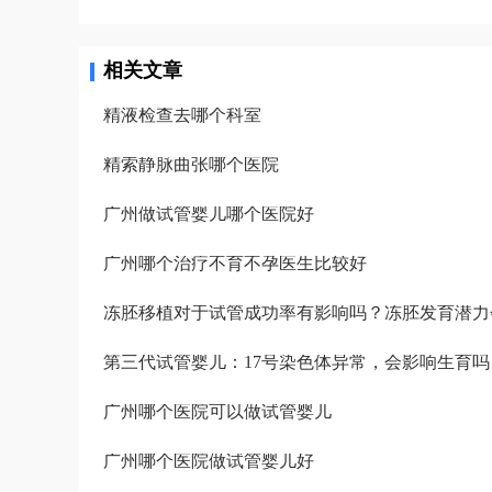
不错的结果了，我也不知道算好不算，但是我尽力了啊。医生建议我
囊。没想到配成了5个囊胚！太高兴了，今天我要吃点好吃的庆祝下。
相关文章
精液检查去哪个科室
精索静脉曲张哪个医院
广州做试管婴儿哪个医院好
广州哪个治疗不育不孕医生比较好
冻胚移植对于试管成功率有影响吗？冻胚发育潜力
第三代试管婴儿：17号染色体异常，会影响生育吗
广州哪个医院可以做试管婴儿
广州哪个医院做试管婴儿好