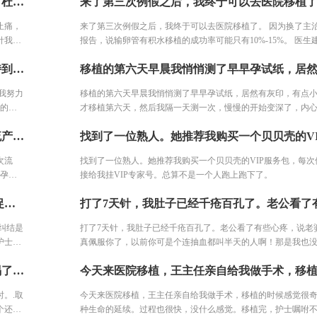
取卵了，当天医生通知取的肯定有点多，所以可以打杜冷丁，但不能止痛，只是镇定下。一早空腹去手术室签字，换了手术衣服进去等待。打了针我就躺床上等着，看着之前取卵的姐妹一个一个出来都哭了，我也怕的不行了。 结果出来了，取了22个，配对17个，结果冻胚5个囊胚1个。 取卵之后第三天，卵巢过度刺激征开始了，喝进去的水和食物根本排不出来。进去多出来少，可想而知多难受，短短几天，肚子如同怀孕几个月，全身鼓起来，吃不好睡不好。 由于积液严重，直接住院治疗，期间对几种治疗的药物全部过敏。每天只能挂葡萄糖，难受得想死。 最后听产科闺蜜建议，托人去医药公司买了人球白蛋白挂上，突然一晚跑了很多次厕所，第二天马上松快了许多。这关算是熬过去了。 补充下，造成卵巢过度刺激征的原因一个是因为年轻，卵巢敏感，受到大量药物刺激，激素水平失调，再者就是血液里的电解质缺失导致大量血液里的蛋白流失。
针。 打了几天促排针之后医生通知说，吸收不太好，可能最后
有成熟的卵子，还让我签了风险通知书。也可以放弃继续打针
止痛，
来了第三次例假之后，我终于可以去医院移植了。 因为换了主
没有放弃。 然后开始每天加大剂量，之后出现了严重的并发症
针我就
报告，说输卵管有积水移植的成功率可能只有10%-15%。 医生
跟大家细说。 因为卵泡一直长不大，所以和我一批的姐妹都停
行了。
植试试，毕竟胚胎多。最后我决定还是移植试试，第一只是一
还在打针，一共打了14天促排针。
我找朋友开中药调理，敷中药包，泡脚，跑步，坚持到移植。 就这样我努力了近2个月，感觉自己的身体健康了许多，我觉得这也是试管一次就成的重要原因之一。 好不容易熬到了11月，B超医生一看内膜只有0.6cm，劝我取消移植，其实自己之前3次促排内膜都很好，这次内膜薄可能是因为周期长，内膜还没长起来，还有对补佳乐这个药根本不吸收，所以我还是坚持移植，医生说要平常心，但我看姐妹们的分享知道成功率可能只有1成不到了。 因为医生要求移植前三天每天塞2颗黄体酮，给移植做准备，我竟然忘了1次，又吓得不行，但是我想既然都到了现在，不想浪费这么多心血，再者调理了身体之后，我对自己有信心。 医生也就没说什么，直接签了风险书，等着隔天移植。 11月30号移植当天，我紧张半天，移植竟然一点感觉都没有。移植之后我直接回家了。
第三
是中度，有可能只是堵塞了，造影剂打进去，没有出来，显示
多出来
我也可以调理身体去掉积水啊。
我努力
移植的第六天早晨我悄悄测了早早孕试纸，居然有灰印，有点
，吃不
成的重
才移植第六天，然后我隔一天测一次，慢慢的开始变深了，内
部过
劝我取消
越大。果不其然，移植后第14天hcg2640。 在等一超的的几天
医药公
2014年结婚1年后我就怀孕了，没想到2个月的时候流产了。2015年再次流产，宝宝只有3个月。2016年，好不容易又怀孕了，却被诊断出了宫外孕。接下来的2年，一直没有怀孕的音信。 不知道为什么命运要一直这样折磨我，万般无奈下，我踏上了试管的旅途。 我拉着老公来到了郑大三附院的生殖中心。 初步问诊，医生给了我一叠厚厚的检查单。我按照检查单并对照着手上的纸张，一个窗口一个窗口的去检查了。这样检查的日子，一直持续了一个月，所有检查结果才凑齐。
期长，
血又去医院查了一次，那是移植的第19天，hcg3340。 医生说
了许
移植，
一看有卵黄囊，但孕囊不规则，因为出血加孕囊不规则，医生
因为年
次流
找到了一位熟人。她推荐我购买一个贝贝壳的VIP服务包，每次
。 因
产，回家保胎，把我吓的赶紧回家躺着保胎。煎熬啊，就这样熬
的电解
外孕。
接给我挂VIP专家号。总算不是一个人跑上跑下了。
1次，
周之后去查一超，结果都好，孕囊好了，胎心胎芽也比别人长的
折磨
调理了
早期出血真没什么，出现褐色分泌物的原因太多，但如果是鲜
终于进周了，王主任给我定的长方案，17天。 开始促排卵打针了。我纠结是回去打针还是让护士打，算了，为了确保万一，还是选择了去医院让护士打。今天去打针的人还是挺多的，再有耐心的护士也无法保持笑脸。给我打针的护士进到注射室的时候，满脸疲惫，但是还是耐心的给我打针了!
院的生
等着隔
院做详细的检查了。 还有如果孕囊不规则，应该是胚胎还小，
对照着
。移植
好，不要吓唬自己。所以还是要听医生的，让什么时候去检查
纠结是
打了7天针，我肚子已经千疮百孔了。老公看了有些心疼，说老
持续了
去，不要提早，免得吓一跳，没事都吓出事了。 不要太焦虑了
护士
真佩服你了，以前你可是个连抽血都叫半天的人啊！那是我也没
怀孕了，相信你们也可以！祝大家2020都好孕。
给我打
为总是要请假，工资被扣了不少钱。但是我又不想让单位的人
取卵的这一天终于到来了。昨晚12点就开始不让吃喝了，饿了12个小时。.取卵比我想象中要疼啊，最后取了12颗卵子配成了10个胚胎，医生说这个还是不错的结果了，我也不知道算好不算，但是我尽力了啊。医生建议我继续养囊。没想到配成了5个囊胚！太高兴了，今天我要吃点好吃的庆祝下。
管，就辞职了，钱，没了可以再挣，孩子，要赶快要！为了宝
意！
。.取
今天来医院移植，王主任亲自给我做手术，移植的时候感觉很
个还是
种生命的延续。过程也很快，没什么感觉。移植完，护士嘱咐