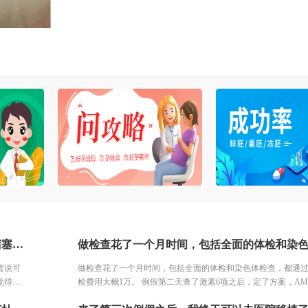
坚持做了输卵管造影，结果左侧输卵管积水，右侧堵塞。我产科的闺蜜说可以做腹腔镜，也可以试管。但是想了了几天，我分析了自己的情况，觉得手术之后再尝试，万一没怀复发还是要去试管。再者也怕自己怀容易宫外孕，我家离三附院比较近，打算直接去三附院，试管了。
蜜说可
做检查花了一个月时间，包括全面的体检和染色体检查，都通
觉得手
检费用大概1万。 例假第二天查了激素6项之后，定了方案，AMH
外孕，
况还可以，所以直接是长方案。开始降调打针，然后打促排针