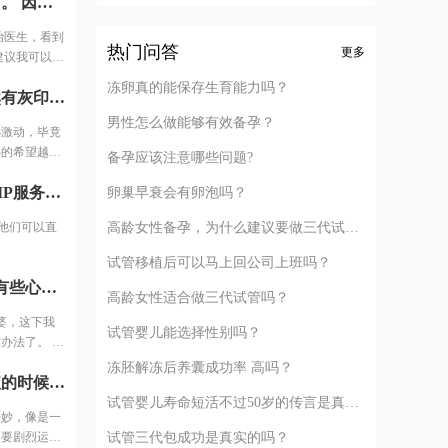
来了第三次例假之后，我终于可以去医院移植了。 因为换了主治医生，看到报告，说输卵管有积水移植的成功率可能只有10%-15%。 医生建议我可以移植试试，毕竟胚胎多。最后我决定还是移植试试，第一只是一侧积水，并且是中度，有可能只是堵塞了，造影剂打进去，没有出来，显示是积水。第二我也可以调理身体去掉积水啊。
取的时候都没
，当然我肯定
治医生，看到
，一会儿后面
热门问答
更多
建议我可以移
针取卵了，我
侧积水，并且
冻卵真的能保存生育能力吗？
移植的第六天早晨我悄悄测了早早孕试纸，居然有灰印，有点小激动，毕竟才移植第六天，然后我隔一天测一次，慢慢的开始变深了，内心的希望越来越大。果不其然，移植后第14天hcg2640。 在等一超的的几天，因为有褐色血又去医院查了一次，那是移植的第19天，hcg3340。 医生说可以看看B超，一看有卵黄囊，但孕囊不规则，因为出血加孕囊不规则，医生说，可能要流产，回家保胎，把我吓的赶紧回家躺着保胎。煎熬啊，就这样熬了7天，一周之后去查一超，结果都好，孕囊好了，胎心胎芽也比别人长的好。 其实孕早期出血真没什么，出现褐色分泌物的原因太多，但如果是鲜血，那要去医院做详细的检查了。 还有如果孕囊不规则，应该是胚胎还小，大了自然会长好，不要吓唬自己。所以还是要听医生的，让什么时候去检查就什么时候去，不要提早，免得吓一跳，没事都吓出事了。 不要太焦虑了，我那么难都怀孕了，相信你们也可以！祝大家2020都好孕。
是积水。第二
男性怎么做能够有效备孕？
小激动，毕竟
心的希望越来
备孕应该注意哪些问题?
，因为有褐色
找到了一位熟人。她推荐我购买一个贝贝壳的VIP服务包，每次他们可以直接给我挂VIP专家号。总算不是一个人跑上跑下了。
卵巢早衰会有卵泡吗？
可以看看B超，
说，可能要流
高龄女性备孕，为什么建议要做三代试管？
他们可以直
了7天，一
好。 其实孕
试管移植后可以马上回公司上班吗？
血，那要去医
打了7天针，我肚子已经千疮百孔了。老公看了有些心疼，说老婆，这下我真佩服你了，以前你可是个连抽血都叫半天的人啊！那是我也没办法了。 因为总是要请假，工资被扣了不少钱。但是我又不想让单位的人知道在做试管，就辞职了，钱，没了可以再挣，孩子，要赶快要！为了宝宝我什么都愿意！
大了自然会长
高龄女性适合做三代试管吗？
就什么时候
婆，这下我
试管婴儿能选择性别吗？
，我那么难都
办法了。 因
知道在做试
冻胚解冻后养囊成功率 高吗？
今天来医院移植，王主任亲自给我做手术，移植的时候感觉很奇妙，像是一种生命的延续。过程也很快，没什么感觉。移植完，护士嘱咐不要剧烈运动，多休息，12天后可以测测早早孕，然后我就回家了。
宝我什么都愿
试管婴儿寿命短活不过50岁的传言是真的吗？
奇妙，像是一
试管三代包成功是真实的吗？
不要剧烈运