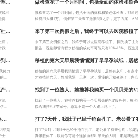
坚持做了输卵管造影，结果左侧输卵管积水，右侧堵塞。我产科的闺蜜说可以做腹腔镜，也可以试管。但是想了了几天，我分析了自己的情况，觉得手术之后再尝试，万一没怀复发还是要去试管。再者也怕自己怀容易宫外孕，我家离三附院比较近，打算直接去三附院，试管了。
蜜说可
做检查花了一个月时间，包括全面的体检和染色体检查，都通
觉得手
检费用大概1万。 例假第二天查了激素6项之后，定了方案，AMH
外孕，
况还可以，所以直接是长方案。开始降调打针，然后打促排针
取卵了，当天医生通知取的肯定有点多，所以可以打杜冷丁，但不能止痛，只是镇定下。一早空腹去手术室签字，换了手术衣服进去等待。打了针我就躺床上等着，看着之前取卵的姐妹一个一个出来都哭了，我也怕的不行了。 结果出来了，取了22个，配对17个，结果冻胚5个囊胚1个。 取卵之后第三天，卵巢过度刺激征开始了，喝进去的水和食物根本排不出来。进去多出来少，可想而知多难受，短短几天，肚子如同怀孕几个月，全身鼓起来，吃不好睡不好。 由于积液严重，直接住院治疗，期间对几种治疗的药物全部过敏。每天只能挂葡萄糖，难受得想死。 最后听产科闺蜜建议，托人去医药公司买了人球白蛋白挂上，突然一晚跑了很多次厕所，第二天马上松快了许多。这关算是熬过去了。 补充下，造成卵巢过度刺激征的原因一个是因为年轻，卵巢敏感，受到大量药物刺激，激素水平失调，再者就是血液里的电解质缺失导致大量血液里的蛋白流失。
针。 打了几天促排针之后医生通知说，吸收不太好，可能最后
有成熟的卵子，还让我签了风险通知书。也可以放弃继续打针
止痛，
来了第三次例假之后，我终于可以去医院移植了。 因为换了主
没有放弃。 然后开始每天加大剂量，之后出现了严重的并发症
针我就
报告，说输卵管有积水移植的成功率可能只有10%-15%。 医生
跟大家细说。 因为卵泡一直长不大，所以和我一批的姐妹都停
行了。
植试试，毕竟胚胎多。最后我决定还是移植试试，第一只是一
还在打针，一共打了14天促排针。
我找朋友开中药调理，敷中药包，泡脚，跑步，坚持到移植。 就这样我努力了近2个月，感觉自己的身体健康了许多，我觉得这也是试管一次就成的重要原因之一。 好不容易熬到了11月，B超医生一看内膜只有0.6cm，劝我取消移植，其实自己之前3次促排内膜都很好，这次内膜薄可能是因为周期长，内膜还没长起来，还有对补佳乐这个药根本不吸收，所以我还是坚持移植，医生说要平常心，但我看姐妹们的分享知道成功率可能只有1成不到了。 因为医生要求移植前三天每天塞2颗黄体酮，给移植做准备，我竟然忘了1次，又吓得不行，但是我想既然都到了现在，不想浪费这么多心血，再者调理了身体之后，我对自己有信心。 医生也就没说什么，直接签了风险书，等着隔天移植。 11月30号移植当天，我紧张半天，移植竟然一点感觉都没有。移植之后我直接回家了。
第三
是中度，有可能只是堵塞了，造影剂打进去，没有出来，显示
多出来
我也可以调理身体去掉积水啊。
我努力
移植的第六天早晨我悄悄测了早早孕试纸，居然有灰印，有点
，吃不
成的重
才移植第六天，然后我隔一天测一次，慢慢的开始变深了，内
部过
劝我取消
越大。果不其然，移植后第14天hcg2640。 在等一超的的几天
医药公
2014年结婚1年后我就怀孕了，没想到2个月的时候流产了。2015年再次流产，宝宝只有3个月。2016年，好不容易又怀孕了，却被诊断出了宫外孕。接下来的2年，一直没有怀孕的音信。 不知道为什么命运要一直这样折磨我，万般无奈下，我踏上了试管的旅途。 我拉着老公来到了郑大三附院的生殖中心。 初步问诊，医生给了我一叠厚厚的检查单。我按照检查单并对照着手上的纸张，一个窗口一个窗口的去检查了。这样检查的日子，一直持续了一个月，所有检查结果才凑齐。
期长，
血又去医院查了一次，那是移植的第19天，hcg3340。 医生说
了许
移植，
一看有卵黄囊，但孕囊不规则，因为出血加孕囊不规则，医生
因为年
次流
找到了一位熟人。她推荐我购买一个贝贝壳的VIP服务包，每次
。 因
产，回家保胎，把我吓的赶紧回家躺着保胎。煎熬啊，就这样熬
的电解
外孕。
接给我挂VIP专家号。总算不是一个人跑上跑下了。
1次，
周之后去查一超，结果都好，孕囊好了，胎心胎芽也比别人长的
折磨
调理了
早期出血真没什么，出现褐色分泌物的原因太多，但如果是鲜
终于进周了，王主任给我定的长方案，17天。 开始促排卵打针了。我纠结是回去打针还是让护士打，算了，为了确保万一，还是选择了去医院让护士打。今天去打针的人还是挺多的，再有耐心的护士也无法保持笑脸。给我打针的护士进到注射室的时候，满脸疲惫，但是还是耐心的给我打针了!
院的生
等着隔
院做详细的检查了。 还有如果孕囊不规则，应该是胚胎还小，
对照着
。移植
好，不要吓唬自己。所以还是要听医生的，让什么时候去检查
纠结是
打了7天针，我肚子已经千疮百孔了。老公看了有些心疼，说老
持续了
去，不要提早，免得吓一跳，没事都吓出事了。 不要太焦虑了
护士
真佩服你了，以前你可是个连抽血都叫半天的人啊！那是我也没