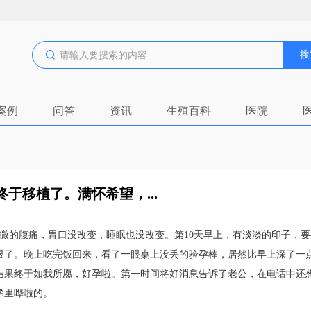
搜
案例
问答
资讯
生殖百科
医院
终于移植了。满怀希望，...
微的腹痛，胃口没改变，睡眠也没改变。第10天早上，有淡淡的印子，要
眼了。晚上吃完饭回来，看了一眼桌上没丢的验孕棒，居然比早上深了一
结果终于如我所愿，好孕啦。第一时间将好消息告诉了老公，在电话中还
稀里哗啦的。