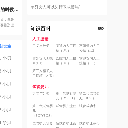
知道在做试
单身女人可以买精做试管吗?
今天来医院移植，王主任亲自给我做手术，移植的时候感觉很奇妙，像是一种生命的延续。过程也很快，没什么感觉。移植完，护士嘱咐不要剧烈运动，多休息，12天后可以测测早早孕，然后我就回家了。
宝我什么都愿
奇妙，像是一
不要剧烈运
知识百科
更多
人工授精
定义与分类
阴道内人工授
宫颈管内人工
部文章
精（IVI）
授精（ICI）
6
小贝
输卵管人工授
宫腔内人工授
输卵管内人工
精(ITI)
精（IUI）
授精（IFI）
3
小贝
第三方精子人
工授精（AID）
3
小贝
试管婴儿
定义与分类
第一代试管婴
第二代试管婴
7
小贝
儿（IVF-ET）
儿（ICSI）
第三代试管婴
试管婴儿流程
试管成功率
2
小贝
儿
（PGD/PGS）
4
小贝
试管婴儿饮食
做试管婴儿条
试管婴儿多少