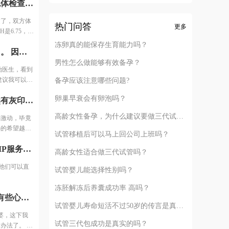
做检查花了一个月时间，包括全面的体检和染色体检查，都通过了，双方体检费用大概1万。 例假第二天查了激素6项之后，定了方案，AMH是6.75，情况还可以，所以直接是长方案。开始降调打针，然后打促排针，用的进口针。 打了几天促排针之后医生通知说，吸收不太好，可能最后取的时候都没有成熟的卵子，还让我签了风险通知书。也可以放弃继续打针，当然我肯定没有放弃。 然后开始每天加大剂量，之后出现了严重的并发症，一会儿后面跟大家细说。 因为卵泡一直长不大，所以和我一批的姐妹都停针取卵了，我还在打针，一共打了14天促排针。
过了，双方体
热门问答
更多
是6.75，情
，用的进口
冻卵真的能保存生育能力吗？
来了第三次例假之后，我终于可以去医院移植了。 因为换了主治医生，看到报告，说输卵管有积水移植的成功率可能只有10%-15%。 医生建议我可以移植试试，毕竟胚胎多。最后我决定还是移植试试，第一只是一侧积水，并且是中度，有可能只是堵塞了，造影剂打进去，没有出来，显示是积水。第二我也可以调理身体去掉积水啊。
取的时候都没
，当然我肯定
男性怎么做能够有效备孕？
治医生，看到
，一会儿后面
建议我可以移
备孕应该注意哪些问题?
针取卵了，我
侧积水，并且
卵巢早衰会有卵泡吗？
移植的第六天早晨我悄悄测了早早孕试纸，居然有灰印，有点小激动，毕竟才移植第六天，然后我隔一天测一次，慢慢的开始变深了，内心的希望越来越大。果不其然，移植后第14天hcg2640。 在等一超的的几天，因为有褐色血又去医院查了一次，那是移植的第19天，hcg3340。 医生说可以看看B超，一看有卵黄囊，但孕囊不规则，因为出血加孕囊不规则，医生说，可能要流产，回家保胎，把我吓的赶紧回家躺着保胎。煎熬啊，就这样熬了7天，一周之后去查一超，结果都好，孕囊好了，胎心胎芽也比别人长的好。 其实孕早期出血真没什么，出现褐色分泌物的原因太多，但如果是鲜血，那要去医院做详细的检查了。 还有如果孕囊不规则，应该是胚胎还小，大了自然会长好，不要吓唬自己。所以还是要听医生的，让什么时候去检查就什么时候去，不要提早，免得吓一跳，没事都吓出事了。 不要太焦虑了，我那么难都怀孕了，相信你们也可以！祝大家2020都好孕。
是积水。第二
高龄女性备孕，为什么建议要做三代试管？
小激动，毕竟
心的希望越来
试管移植后可以马上回公司上班吗？
，因为有褐色
找到了一位熟人。她推荐我购买一个贝贝壳的VIP服务包，每次他们可以直接给我挂VIP专家号。总算不是一个人跑上跑下了。
可以看看B超，
高龄女性适合做三代试管吗？
说，可能要流
他们可以直
了7天，一
试管婴儿能选择性别吗？
好。 其实孕
冻胚解冻后养囊成功率 高吗？
血，那要去医
打了7天针，我肚子已经千疮百孔了。老公看了有些心疼，说老婆，这下我真佩服你了，以前你可是个连抽血都叫半天的人啊！那是我也没办法了。 因为总是要请假，工资被扣了不少钱。但是我又不想让单位的人知道在做试管，就辞职了，钱，没了可以再挣，孩子，要赶快要！为了宝宝我什么都愿意！
大了自然会长
试管婴儿寿命短活不过50岁的传言是真的吗？
就什么时候
婆，这下我
，我那么难都
试管三代包成功是真实的吗？
办法了。 因