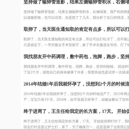
坚持做了输卵管造影，结果左侧输卵管积水，右侧堵塞。我产科的闺
以做腹腔镜，也可以试管。但是想了了几天，我分析了自己的情况，
术之后再尝试，万一没怀复发还是要去试管。再者也怕自己怀容易宫
我家离三附院比较近，打算直接去三附院，试管了。
取卵了，当天医生通知取的肯定有点多，所以可以打杜冷丁，但不能
只是镇定下。一早空腹去手术室签字，换了手术衣服进去等待。打了
躺床上等着，看着之前取卵的姐妹一个一个出来都哭了，我也怕的不
结果出来了，取了22个，配对17个，结果冻胚5个囊胚1个。 取卵之后
天，卵巢过度刺激征开始了，喝进去的水和食物根本排不出来。进去
我找朋友开中药调理，敷中药包，泡脚，跑步，坚持到移植。 就这样
少，可想而知多难受，短短几天，肚子如同怀孕几个月，全身鼓起来
了近2个月，感觉自己的身体健康了许多，我觉得这也是试管一次就
好睡不好。 由于积液严重，直接住院治疗，期间对几种治疗的药物全
要原因之一。 好不容易熬到了11月，B超医生一看内膜只有0.6cm，
敏。每天只能挂葡萄糖，难受得想死。 最后听产科闺蜜建议，托人去
移植，其实自己之前3次促排内膜都很好，这次内膜薄可能是因为周
司买了人球白蛋白挂上，突然一晚跑了很多次厕所，第二天马上松快
内膜还没长起来，还有对补佳乐这个药根本不吸收，所以我还是坚持
多。这关算是熬过去了。 补充下，造成卵巢过度刺激征的原因一个是
2014年结婚1年后我就怀孕了，没想到2个月的时候流产了。2015年再
医生说要平常心，但我看姐妹们的分享知道成功率可能只有1成不到了
轻，卵巢敏感，受到大量药物刺激，激素水平失调，再者就是血液里
产，宝宝只有3个月。2016年，好不容易又怀孕了，却被诊断出了宫
为医生要求移植前三天每天塞2颗黄体酮，给移植做准备，我竟然忘了
质缺失导致大量血液里的蛋白流失。
接下来的2年，一直没有怀孕的音信。 不知道为什么命运要一直这样
又吓得不行，但是我想既然都到了现在，不想浪费这么多心血，再者
我，万般无奈下，我踏上了试管的旅途。 我拉着老公来到了郑大三附
身体之后，我对自己有信心。 医生也就没说什么，直接签了风险书，
殖中心。 初步问诊，医生给了我一叠厚厚的检查单。我按照检查单并
天移植。 11月30号移植当天，我紧张半天，移植竟然一点感觉都没有
终于进周了，王主任给我定的长方案，17天。 开始促排卵打针了。我
手上的纸张，一个窗口一个窗口的去检查了。这样检查的日子，一直
之后我直接回家了。
回去打针还是让护士打，算了，为了确保万一，还是选择了去医院让
一个月，所有检查结果才凑齐。