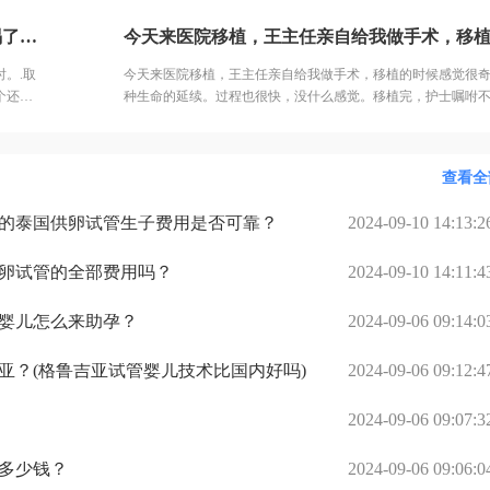
怀孕了，相信你们也可以！祝大家2020都好孕。
给我打
为总是要请假，工资被扣了不少钱。但是我又不想让单位的人
取卵的这一天终于到来了。昨晚12点就开始不让吃喝了，饿了12个小时。.取卵比我想象中要疼啊，最后取了12颗卵子配成了10个胚胎，医生说这个还是不错的结果了，我也不知道算好不算，但是我尽力了啊。医生建议我继续养囊。没想到配成了5个囊胚！太高兴了，今天我要吃点好吃的庆祝下。
管，就辞职了，钱，没了可以再挣，孩子，要赶快要！为了宝
意！
。.取
今天来医院移植，王主任亲自给我做手术，移植的时候感觉很
个还是
种生命的延续。过程也很快，没什么感觉。移植完，护士嘱咐
继续养
动，多休息，12天后可以测测早早孕，然后我就回家了。
查看全
万的泰国供卵试管生子费用是否可靠？
2024-09-10 14:13:2
供卵试管的全部费用吗？
2024-09-10 14:11:4
婴儿怎么来助孕？
2024-09-06 09:14:0
亚？(格鲁吉亚试管婴儿技术比国内好吗)
2024-09-06 09:12:4
2024-09-06 09:07:3
多少钱？
2024-09-06 09:06:0