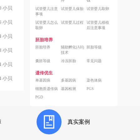
件
钱
0
小贝
试管婴儿注意
试管婴儿保胎
试管婴儿取卵
事项
6
小贝
试管婴儿怎么
试管婴儿过程
试管婴儿移植
取卵
后注意事项
4
小贝
胚胎培养
胚胎培养
辅助孵化(AH)
胚胎等级
8
小贝
技术
囊胚等级
冷冻胚胎
常见问题
4
小贝
遗传优生
4
小贝
单基因病
多基因病
染色体病
细胞质遗传病
基因检测
PGS
PGD
障
真实案例