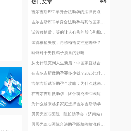
热门文章
更多
吉尔吉斯BFG单身合法助孕的法律要点解析
吉尔吉斯BFG单身合法助孕与其他国家对比
试管移植后，等的让人心焦的胎心和胎芽，何时会出现？
试管移植失败，再移植需要注意哪些？
硒锌对于男性精子质量的影响
从比什凯克到人生新篇：中国家庭赴吉尔吉斯助孕的完整路径解析
在吉尔吉斯做助孕要多少钱？2026比什凯克费用全公开，拒绝隐形消费
吉尔吉斯试管助孕全攻略：为什么越来越多的中国家庭选择比什凯克？
在吉尔吉斯做助孕，比什凯克BFG医院全流程深度解析：从签约到抱娃
为什么越来越多家庭选择吉尔吉斯助孕？比什凯克BFG医院的四个核心答案
贝贝壳BFG医院 · 院长助孕会（济南站）
贝贝壳BFG医院合法助孕胚胎移植流程详解