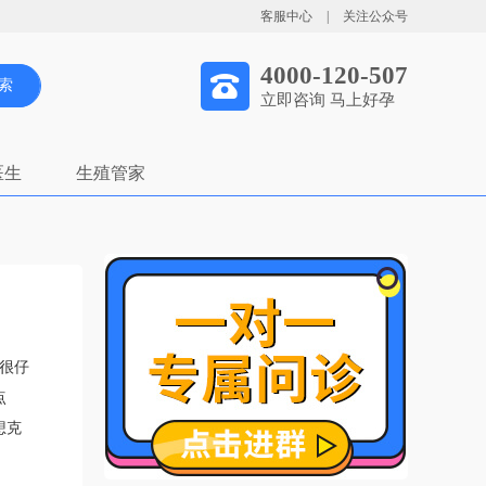
客服中心
|
关注公众号
4000-120-507
索
立即咨询 马上好孕
医生
生殖管家
很仔
点
想克