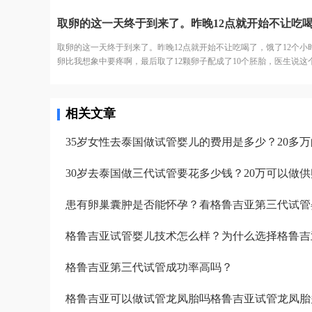
打。今天去打针的人还是挺多的，再有耐心的护士也无法保持笑脸。
针的护士进到注射室的时候，满脸疲惫，但是还是耐心的给我打针了!
取卵的这一天终于到来了。昨晚12点就开始不让吃喝了，饿了12个小时
卵比我想象中要疼啊，最后取了12颗卵子配成了10个胚胎，医生说这
不错的结果了，我也不知道算好不算，但是我尽力了啊。医生建议我
囊。没想到配成了5个囊胚！太高兴了，今天我要吃点好吃的庆祝下。
相关文章
35岁女性去泰国做试管婴儿的费用是多少？20多
30岁去泰国做三代试管要花多少钱？20万可以做
患有卵巢囊肿是否能怀孕？看格鲁吉亚第三代试管
格鲁吉亚试管婴儿技术怎么样？为什么选择格鲁吉
格鲁吉亚第三代试管成功率高吗？
格鲁吉亚可以做试管龙凤胎吗格鲁吉亚试管龙凤胎