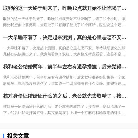
今天去打针的人还是挺多的，再有耐心的护士也无法保持笑脸。给我打针的
取卵的这一天终于到来了。昨晚12点就开始不让吃喝了，饿了12个小时。.取卵比我想象中要疼啊，最后取了12颗卵子配成了10个胚胎，医生说这个还是不错的结果了，我也不知道算好不算，但是我尽力了啊。医生建议我继续养囊。没想到配成了5个囊胚！太高兴了，今天我要吃点好吃的庆祝下。
护士进到注射室的时候，满脸疲惫，但是还是耐心的给我打针了。
取卵的这一天终于到来了。昨晚12点就开始不让吃喝了，饿了12个小时。.取
卵比我想象中要疼啊，最后取了12颗卵子配成了10个胚胎，医生说这个还是
不错的结果了，我也不知道算好不算，但是我尽力了啊。医生建议我继续养
一大早睡不着了，决定起来测测，真的是心里忐忑不安。等待试纸变化的那几秒心头快跳出来了。我竟然看到了双杠，大家快来帮我看看，这是不是显示我怀孕了。
囊。没想到配成了5个囊胚！太高兴了，今天我要吃点好吃的庆祝下。
一大早睡不着了，决定起来测测，真的是心里忐忑不安。等待试纸变化的那
几秒心头快跳出来了。我竟然看到了双杠，大家快来帮我看看，这是不是显
示我怀孕了。
我和老公结婚两年，前半年左右有避孕措施，后来觉得准备好迎接另一个家庭成员，就渐渐没有避孕了，谁知道一年以后都没有什么动静。输卵管造影也做了，验血什么的也都验了，我的身体各项指标都没有问题，就跟老公商量着要不还是试一下试管吧，然后去医院看到别人都买了保贝计划，我也买了一个。生殖顾问安排我整理了资料，然后月经来的第二天去找了医生，她看了我当天的验血报告后就说今天就开始吧，于是就开始促排！
我和老公结婚两年，前半年左右有避孕措施，后来觉得准备好迎接另一个家
庭成员，就渐渐没有避孕了，谁知道一年以后都没有什么动静。输卵管造影
也做了，验血什么的也都验了，我的身体各项指标都没有问题，就跟老公商
核对身份证结婚证什么的之后，老公就先去取精了，接着护士给我清洗了一下，然后让我去打留置针，其实就是在手上埋一个打麻药和输液用的针头，然后等叫我去取卵，取卵是麻醉的，没啥感觉。 不过醒来有点难受，肚子胀得很，昏沉沉的。喝了一大杯水，还喝了一大碗冬瓜汤，一个晚上去了N次厕所，感觉这个头晕的事情应该告一段落了。这时候才有心情关注到肚子痛的问题，其实就像是姨妈痛，只要动作轻点慢点也没什么事，之前看各种经验分享说做这个手术最怕就是有腹水，所以我都有一点点尿意就去上厕所，目前来看肚子痛的症状正一点点减轻。
量着要不还是试一下试管吧，然后去医院看到别人都买了保贝计划，我也买
了一个。生殖顾问安排我整理了资料，然后月经来的第二天去找了医生，她
核对身份证结婚证什么的之后，老公就先去取精了，接着护士给我清洗了一
看了我当天的验血报告后就说今天就开始吧，于是就开始促排！
下，然后让我去打留置针，其实就是在手上埋一个打麻药和输液用的针头，
然后等叫我去取卵，取卵是麻醉的，没啥感觉。 不过醒来有点难受，肚子胀
得很，昏沉沉的。喝了一大杯水，还喝了一大碗冬瓜汤，一个晚上去了N次
厕所，感觉这个头晕的事情应该告一段落了。这时候才有心情关注到肚子痛
相关文章
的问题，其实就像是姨妈痛，只要动作轻点慢点也没什么事，之前看各种经