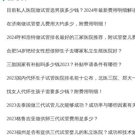
验分享说做这个手术最怕就是有腹水，所以我都有一点点尿意就去上厕所，
目前私人医院做试管选男孩多少钱？2024年最新费用明细解
目前来看肚子痛的症状正一点点减轻。
在济南做试管婴儿费用大约多少，附费用明细！
2024呼和浩特做试管排名最好的三家医院推荐，附试管婴儿
合肥54岁绝经女性想借卵生子去哪家私立生殖医院好？
三胎国家有补贴吗多少钱2023？补贴申请条件有哪些？
2023国内代怀生子试管医院排名前十公布，北医三院、郑大
找女人代怀生孩子需要多少钱？附费用明细！
2023去泰国做三代试管几次能够成功？成功率与哪些因素有
2023格鲁吉亚做供卵三代试管费用是多少？
2023福州是否有提供三代试管婴儿的私立医院？成功和技术