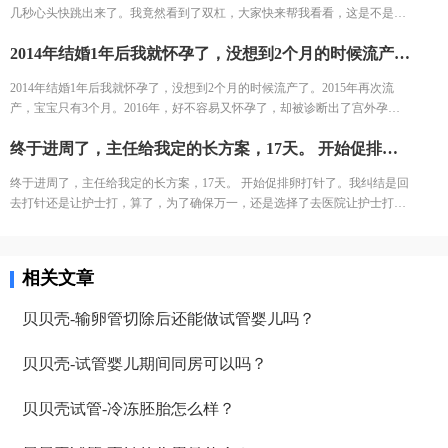
几秒心头快跳出来了。我竟然看到了双杠，大家快来帮我看看，这是不是显
示我怀孕了。
2014年结婚1年后我就怀孕了，没想到2个月的时候流产了。2015年再次流产，宝宝只有3个月。2016年，好不容易又怀孕了，却被诊断出了宫外孕。接下来的2年，一直没有怀孕的音信。 不知道为什么命运要一直这样折磨我，万般无奈下，我踏上了试管的旅途。 我拉着老公来到了郑大三附院的生殖中心。 初步问诊，医生给了我一叠厚厚的检查单。我按照检查单并对照着手上的纸张，一个窗口一个窗口的去检查了。这样检查的日子，一直持续了一个月，所有检查结果才凑齐。
2014年结婚1年后我就怀孕了，没想到2个月的时候流产了。2015年再次流
产，宝宝只有3个月。2016年，好不容易又怀孕了，却被诊断出了宫外孕。
接下来的2年，一直没有怀孕的音信。 不知道为什么命运要一直这样折磨
终于进周了，主任给我定的长方案，17天。 开始促排卵打针了。我纠结是回去打针还是让护士打，算了，为了确保万一，还是选择了去医院让护士打。今天去打针的人还是挺多的，再有耐心的护士也无法保持笑脸。给我打针的护士进到注射室的时候，满脸疲惫，但是还是耐心的给我打针了。
我，万般无奈下，我踏上了试管的旅途。 我拉着老公来到了郑大三附院的生
殖中心。 初步问诊，医生给了我一叠厚厚的检查单。我按照检查单并对照着
终于进周了，主任给我定的长方案，17天。 开始促排卵打针了。我纠结是回
手上的纸张，一个窗口一个窗口的去检查了。这样检查的日子，一直持续了
去打针还是让护士打，算了，为了确保万一，还是选择了去医院让护士打。
一个月，所有检查结果才凑齐。
今天去打针的人还是挺多的，再有耐心的护士也无法保持笑脸。给我打针的
护士进到注射室的时候，满脸疲惫，但是还是耐心的给我打针了。
相关文章
贝贝壳-输卵管切除后还能做试管婴儿吗？
贝贝壳-试管婴儿期间同房可以吗？
贝贝壳试管-冷冻胚胎怎么样？