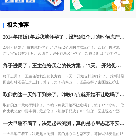
相关推荐
2014年结婚1年后我就怀孕了，没想到2个月的时候流产了。2015年再次流产，宝宝只有3个月。2016年，好不容易又怀孕了，却被诊断出了宫外孕。接下来的2年，一直没有怀孕的音信。 不知道为什么命运要一直这样折磨我，万般无奈下，我踏上了试管的旅途。 我拉着老公来到了郑大三附院的生殖中心。 初步问诊，医生给了我一叠厚厚的检查单。我按照检查单并对照着手上的纸张，一个窗口一个窗口的去检查了。这样检查的日子，一直持续了一个月，所有检查结果才凑齐。
2014年结婚1年后我就怀孕了，没想到2个月的时候流产了。2015年再次流
产，宝宝只有3个月。2016年，好不容易又怀孕了，却被诊断出了宫外孕。
接下来的2年，一直没有怀孕的音信。 不知道为什么命运要一直这样折磨
终于进周了，王主任给我定的长方案，17天。 开始促排卵打针了。我纠结是回去打针还是让护士打，算了，为了确保万一，还是选择了去医院让护士打。今天去打针的人还是挺多的，再有耐心的护士也无法保持笑脸。给我打针的护士进到注射室的时候，满脸疲惫，但是还是耐心的给我打针了!
我，万般无奈下，我踏上了试管的旅途。 我拉着老公来到了郑大三附院的生
殖中心。 初步问诊，医生给了我一叠厚厚的检查单。我按照检查单并对照着
终于进周了，王主任给我定的长方案，17天。 开始促排卵打针了。我纠结是
手上的纸张，一个窗口一个窗口的去检查了。这样检查的日子，一直持续了
回去打针还是让护士打，算了，为了确保万一，还是选择了去医院让护士
一个月，所有检查结果才凑齐。
打。今天去打针的人还是挺多的，再有耐心的护士也无法保持笑脸。给我打
取卵的这一天终于到来了。昨晚12点就开始不让吃喝了，饿了12个小时。.取卵比我想象中要疼啊，最后取了12颗卵子配成了10个胚胎，医生说这个还是不错的结果了，我也不知道算好不算，但是我尽力了啊。医生建议我继续养囊。没想到配成了5个囊胚！太高兴了，今天我要吃点好吃的庆祝下。
针的护士进到注射室的时候，满脸疲惫，但是还是耐心的给我打针了!
取卵的这一天终于到来了。昨晚12点就开始不让吃喝了，饿了12个小时。.取
卵比我想象中要疼啊，最后取了12颗卵子配成了10个胚胎，医生说这个还是
不错的结果了，我也不知道算好不算，但是我尽力了啊。医生建议我继续养
一大早睡不着了，决定起来测测，真的是心里忐忑不安。等待试纸变化的那几秒心头快跳出来了。我竟然看到了双杠，大家快来帮我看看，这是不是显示我怀孕了。
囊。没想到配成了5个囊胚！太高兴了，今天我要吃点好吃的庆祝下。
一大早睡不着了，决定起来测测，真的是心里忐忑不安。等待试纸变化的那