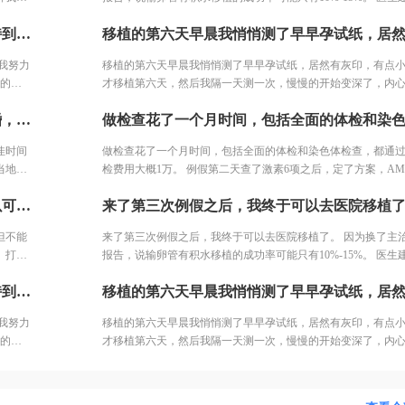
跟大家细说。 因为卵泡一直长不大，所以和我一批的姐妹都停
行了。
植试试，毕竟胚胎多。最后我决定还是移植试试，第一只是一
还在打针，一共打了14天促排针。
我找朋友开中药调理，敷中药包，泡脚，跑步，坚持到移植。 就这样我努力了近2个月，感觉自己的身体健康了许多，我觉得这也是试管一次就成的重要原因之一。 好不容易熬到了11月，B超医生一看内膜只有0.6cm，劝我取消移植，其实自己之前3次促排内膜都很好，这次内膜薄可能是因为周期长，内膜还没长起来，还有对补佳乐这个药根本不吸收，所以我还是坚持移植，医生说要平常心，但我看姐妹们的分享知道成功率可能只有1成不到了。 因为医生要求移植前三天每天塞2颗黄体酮，给移植做准备，我竟然忘了1次，又吓得不行，但是我想既然都到了现在，不想浪费这么多心血，再者调理了身体之后，我对自己有信心。 医生也就没说什么，直接签了风险书，等着隔天移植。 11月30号移植当天，我紧张半天，移植竟然一点感觉都没有。移植之后我直接回家了。
第三
是中度，有可能只是堵塞了，造影剂打进去，没有出来，显示
多出来
我也可以调理身体去掉积水啊。
我努力
移植的第六天早晨我悄悄测了早早孕试纸，居然有灰印，有点
，吃不
成的重
才移植第六天，然后我隔一天测一次，慢慢的开始变深了，内
部过
劝我取消
越大。果不其然，移植后第14天hcg2640。 在等一超的的几天
医药公
我们2016年结婚的，他37，我27，算是最佳年纪结婚，所以希望在最佳时间怀孕。这一开始，备孕检查没少做，但输卵管造影一直没有做，就在当地的医院耽搁了近一年时间，促排3次......激素药的副作用不说，浪费的时间才是最可惜的，所以第一我要提醒的是，不孕检查一定做全了，不然浪费时间查不到病因，不能对症下药。 坚持做了输卵管造影，结果左侧输卵管积水，右侧堵塞。我产科的闺蜜说可以做腹腔镜，也可以试管。但是想了了几天，我分析了自己的情况，觉得手术之后再尝试，万一没怀复发还是要去试管。再者也怕自己怀容易宫外孕，我家离三附院比较近，打算直接去三附院试管了。
期长，
血又去医院查了一次，那是移植的第19天，hcg3340。 医生说
了许
移植，
一看有卵黄囊，但孕囊不规则，因为出血加孕囊不规则，医生
因为年
佳时间
做检查花了一个月时间，包括全面的体检和染色体检查，都通
。 因
产，回家保胎，把我吓的赶紧回家躺着保胎。煎熬啊，就这样熬
的电解
当地的
检费用大概1万。 例假第二天查了激素6项之后，定了方案，AMH
1次，
周之后去查一超，结果都好，孕囊好了，胎心胎芽也比别人长的
间才是
况还可以，所以直接是长方案。开始降调打针，然后打促排针
调理了
早期出血真没什么，出现褐色分泌物的原因太多，但如果是鲜
终于要取卵了，当天医生通知取的肯定有点多，所以可以打杜冷丁，但不能止痛，只是镇定下。一早空腹去手术室签字，换了手术衣服进去等待。打了针我就躺床上等着，看着之前取卵的姐妹一个一个出来都哭了，我也怕的不行了。 结果出来了，取了22个，配对17个，结果冻胚5个囊胚1个。取卵之后第三天，卵巢过度刺激征开始了，喝进去的水和食物根本排不出来。进去多出来少，可想而知多难受，短短几天，肚子如同怀孕几个月，全身鼓起来，吃不好睡不好。 由于积液严重，直接住院治疗，期间对几种治疗的药物全部过敏。每天只能挂葡萄糖，难受得想死。 最后听产科闺蜜建议，托人去医药公司买了人球白蛋白挂上，突然一晚跑了很多次厕所，第二天马上松快了许多。这关算是熬过去了。 补充下，造成卵巢过度刺激征的原因一个是因为年轻，卵巢敏感，受到大量药物刺激，激素水平失调，再者就是血液里的电解质缺失导致大量血液里的蛋白流失。
时间查
针。 打了几天促排针之后医生通知说，吸收不太好，可能最后取的时候都没
等着隔
院做详细的检查了。 还有如果孕囊不规则，应该是胚胎还小，
有成熟的卵子，还让我签了风险通知书。也可以放弃继续打针
。移植
好，不要吓唬自己。所以还是要听医生的，让什么时候去检查
但不能
来了第三次例假之后，我终于可以去医院移植了。 因为换了主
天，我
没有放弃。 然后开始每天加大剂量，之后出现了严重的并发症
去，不要提早，免得吓一跳，没事都吓出事了。 不要太焦虑了
。打了
报告，说输卵管有积水移植的成功率可能只有10%-15%。 医生
管。再
跟大家细说。 因为卵泡一直长不大，所以和我一批的姐妹都停
怀孕了，相信你们也可以！祝大家2020都好孕。
怕的不
植试试，毕竟胚胎多。最后我决定还是移植试试，第一只是一
试管
还在打针，一共打了14天促排针。
我找朋友开中药调理，敷中药包，泡脚，跑步，坚持到移植。 就这样我努力了近2个月，感觉自己的身体健康了许多，我觉得这也是试管一次就成的重要原因之一。 好不容易熬到了11月，B超医生一看内膜只有0.6cm，劝我取消移植，其实自己之前3次促排内膜都很好，这次内膜薄可能是因为周期长，内膜还没长起来，还有对补佳乐这个药根本不吸收，所以我还是坚持移植，医生说要平常心，但我看姐妹们的分享知道成功率可能只有1成不到了。 因为医生要求移植前三天每天塞2颗黄体酮，给移植做准备，我竟然忘了1次，又吓得不行，但是我想既然都到了现在，不想浪费这么多心血，再者调理了身体之后，我对自己有信心。 医生也就没说什么，直接签了风险书，等着隔天移植。 11月28号移植当天，我紧张半天，移植竟然一点感觉都没有。移植之后我直接回家了。
是中度，有可能只是堵塞了，造影剂打进去，没有出来，显示
进去多
我也可以调理身体去掉积水啊。
我努力
移植的第六天早晨我悄悄测了早早孕试纸，居然有灰印，有点
起来，
成的重
才移植第六天，然后我隔一天测一次，慢慢的开始变深了，内
物全部
劝我取消
越大。 果不其然，移植后第14天hcg2640。 在等一超的的几天
期长，
血又去医院查了一次，那是移植的第19天，hcg3340。 医生说
快了许
移植，
一看有卵黄囊，但孕囊不规则，因为出血加孕囊不规则，医生
因为年