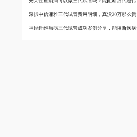
先天性鱼鳞病可以做三代试管吗？能阻断后代遗传
深扒中信湘雅三代试管费用明细，真没20万那么贵
神经纤维瘤病三代试管成功案例分享，能阻断疾病