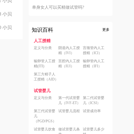
1
小贝
单身女人可以买精做试管吗?
8
小贝
0
小贝
知识百科
更多
人工授精
定义与分类
阴道内人工授
宫颈管内人工
精（IVI）
授精（ICI）
输卵管人工授
宫腔内人工授
输卵管内人工
精(ITI)
精（IUI）
授精（IFI）
第三方精子人
工授精（AID）
试管婴儿
定义与分类
第一代试管婴
第二代试管婴
儿（IVF-ET）
儿（ICSI）
第三代试管婴
试管婴儿流程
试管成功率
儿
（PGD/PGS）
试管婴儿饮食
做试管婴儿条
试管婴儿多少