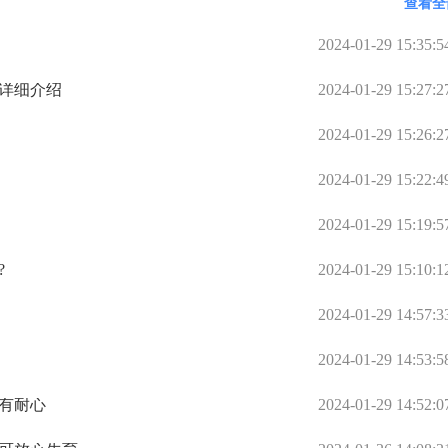
查看全
。 因
产，回家保胎，把我吓的赶紧回家躺着保胎。煎熬啊，就这样熬
的电解
1次，
周之后去查一超，结果都好，孕囊好了，胎心胎芽也比别人长的
2024-01-29 15:35:5
调理了
早期出血真没什么，出现褐色分泌物的原因太多，但如果是鲜
等着隔
院做详细的检查了。 还有如果孕囊不规则，应该是胚胎还小，
生详细介绍
2024-01-29 15:27:2
。移植
好，不要吓唬自己。所以还是要听医生的，让什么时候去检查
去，不要提早，免得吓一跳，没事都吓出事了。 不要太焦虑了
怀孕了，相信你们也可以！祝大家2020都好孕!
2024-01-29 15:26:2
2024-01-29 15:22:4
2024-01-29 15:19:5
?
2024-01-29 15:10:1
2024-01-29 14:57:3
2024-01-29 14:53:5
得有耐心
2024-01-29 14:52:0