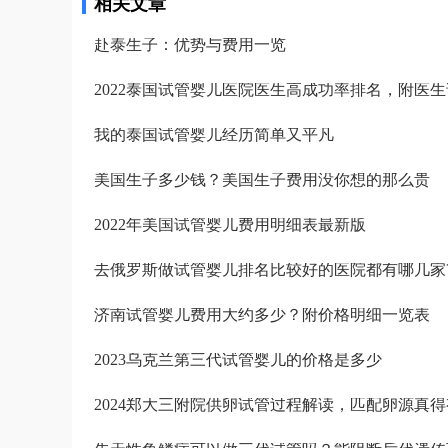
相关文章
医生说要平常心，但我看姐妹们的分享知道成功率可能只有1成不到了
轻，卵巢敏感，受到大量药物刺激，激素水平失调，再者就是血液里
为医生要求移植前三天每天塞2颗黄体酮，给移植做准备，我竟然忘了
质缺失导致大量血液里的蛋白流失。
赴泰生子：优势与费用一览
又吓得不行，但是我想既然都到了现在，不想浪费这么多心血，再者
身体之后，我对自己有信心。 医生也就没说什么，直接签了风险书，
2022泰国试管婴儿医院医生高成功率排名，附医
天移植。 11月28号移植当天，我紧张半天，移植竟然一点感觉都没有
之后我直接回家了。
我的泰国试管婴儿经历简单又平凡
美国生子多少钱？美国生子费用没你想的那么贵
2022年美国试管婴儿费用明细表最新版
去俄罗斯做试管婴儿排名比较好的医院都有哪几家
济南试管婴儿费用大约多少？附价格明细一览表
2023乌克兰第三代试管婴儿的价格是多少
​2024郑大三附院供卵试管过程解读，匹配卵源真