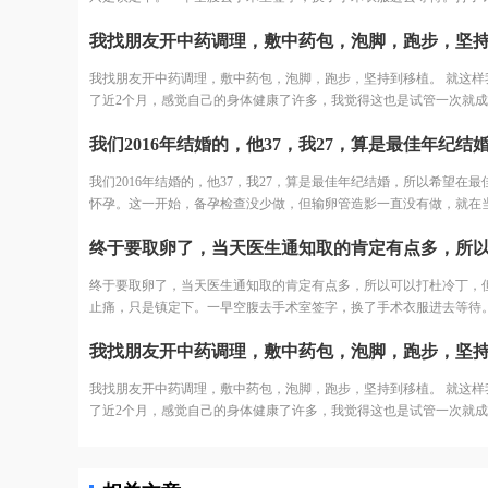
躺床上等着，看着之前取卵的姐妹一个一个出来都哭了，我也怕的不
结果出来了，取了22个，配对17个，结果冻胚5个囊胚1个。 取卵之后
天，卵巢过度刺激征开始了，喝进去的水和食物根本排不出来。进去
我找朋友开中药调理，敷中药包，泡脚，跑步，坚持到移植。 就这样
少，可想而知多难受，短短几天，肚子如同怀孕几个月，全身鼓起来
了近2个月，感觉自己的身体健康了许多，我觉得这也是试管一次就
好睡不好。 由于积液严重，直接住院治疗，期间对几种治疗的药物全
要原因之一。 好不容易熬到了11月，B超医生一看内膜只有0.6cm，
敏。每天只能挂葡萄糖，难受得想死。 最后听产科闺蜜建议，托人去
移植，其实自己之前3次促排内膜都很好，这次内膜薄可能是因为周
司买了人球白蛋白挂上，突然一晚跑了很多次厕所，第二天马上松快
内膜还没长起来，还有对补佳乐这个药根本不吸收，所以我还是坚持
多。这关算是熬过去了。 补充下，造成卵巢过度刺激征的原因一个是
我们2016年结婚的，他37，我27，算是最佳年纪结婚，所以希望在最
医生说要平常心，但我看姐妹们的分享知道成功率可能只有1成不到了
轻，卵巢敏感，受到大量药物刺激，激素水平失调，再者就是血液里
怀孕。这一开始，备孕检查没少做，但输卵管造影一直没有做，就在
为医生要求移植前三天每天塞2颗黄体酮，给移植做准备，我竟然忘了
质缺失导致大量血液里的蛋白流失。
医院耽搁了近一年时间，促排3次......激素药的副作用不说，浪费的时
又吓得不行，但是我想既然都到了现在，不想浪费这么多心血，再者
最可惜的，所以第一我要提醒的是，不孕检查一定做全了，不然浪费
身体之后，我对自己有信心。 医生也就没说什么，直接签了风险书，
不到病因，不能对症下药。 坚持做了输卵管造影，结果左侧输卵管积水，右
天移植。 11月30号移植当天，我紧张半天，移植竟然一点感觉都没有
终于要取卵了，当天医生通知取的肯定有点多，所以可以打杜冷丁，
侧堵塞。我产科的闺蜜说可以做腹腔镜，也可以试管。但是想了了几
之后我直接回家了。
止痛，只是镇定下。一早空腹去手术室签字，换了手术衣服进去等待
分析了自己的情况，觉得手术之后再尝试，万一没怀复发还是要去试
针我就躺床上等着，看着之前取卵的姐妹一个一个出来都哭了，我也
者也怕自己怀容易宫外孕，我家离三附院比较近，打算直接去三附院
行了。 结果出来了，取了22个，配对17个，结果冻胚5个囊胚1个。取卵之后
了。
第三天，卵巢过度刺激征开始了，喝进去的水和食物根本排不出来。
我找朋友开中药调理，敷中药包，泡脚，跑步，坚持到移植。 就这样
出来少，可想而知多难受，短短几天，肚子如同怀孕几个月，全身鼓
了近2个月，感觉自己的身体健康了许多，我觉得这也是试管一次就
吃不好睡不好。 由于积液严重，直接住院治疗，期间对几种治疗的药
要原因之一。 好不容易熬到了11月，B超医生一看内膜只有0.6cm，
过敏。每天只能挂葡萄糖，难受得想死。 最后听产科闺蜜建议，托人去医药
移植，其实自己之前3次促排内膜都很好，这次内膜薄可能是因为周
公司买了人球白蛋白挂上，突然一晚跑了很多次厕所，第二天马上松
内膜还没长起来，还有对补佳乐这个药根本不吸收，所以我还是坚持
多。这关算是熬过去了。 补充下，造成卵巢过度刺激征的原因一个是