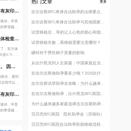
针取卵了，我
热门文章
更多
侧积水，并且
移植的第六天早晨我悄悄测了早早孕试纸，居然有灰印，有点小激动，毕竟才移植第六天，然后我隔一天测一次，慢慢的开始变深了，内心的希望越来越大。果不其然，移植后第14天hcg2640。 在等一超的的几天，因为有褐色血又去医院查了一次，那是移植的第19天，hcg3340。 医生说可以看看B超，一看有卵黄囊，但孕囊不规则，因为出血加孕囊不规则，医生说，可能要流产，回家保胎，把我吓的赶紧回家躺着保胎。煎熬啊，就这样熬了7天，一周之后去查一超，结果都好，孕囊好了，胎心胎芽也比别人长的好。 其实孕早期出血真没什么，出现褐色分泌物的原因太多，但如果是鲜血，那要去医院做详细的检查了。 还有如果孕囊不规则，应该是胚胎还小，大了自然会长好，不要吓唬自己。所以还是要听医生的，让什么时候去检查就什么时候去，不要提早，免得吓一跳，没事都吓出事了。 不要太焦虑了，我那么难都怀孕了，相信你们也可以！祝大家2020都好孕。
是积水。第二
吉尔吉斯BFG单身合法助孕的法律要点解析
小激动，毕竟
吉尔吉斯BFG单身合法助孕与其他国家对比
心的希望越来
试管移植后，等的让人心焦的胎心和胎芽，何时会出现？
，因为有褐色
做检查花了一个月时间，包括全面的体检和染色体检查，都通过了，双方体检费用大概1万。 例假第二天查了激素6项之后，定了方案，AMH是6.75，情况还可以，所以直接是长方案。开始降调打针，然后打促排针，用的进口针。 打了几天促排针之后医生通知说，吸收不太好，可能最后取的时候都没有成熟的卵子，还让我签了风险通知书。也可以放弃继续打针，当然我肯定没有放弃。 然后开始每天加大剂量，之后出现了严重的并发症，一会儿后面跟大家细说。 因为卵泡一直长不大，所以和我一批的姐妹都停针取卵了，我还在打针，一共打了14天促排针。
可以看看B超，
试管移植失败，再移植需要注意哪些？
说，可能要流
过了，双方体
了7天，一
硒锌对于男性精子质量的影响
是6.75，情
好。 其实孕
，用的进口
血，那要去医
从比什凯克到人生新篇：中国家庭赴吉尔吉斯助孕的完整路径解析
来了第三次例假之后，我终于可以去医院移植了。 因为换了主治医生，看到报告，说输卵管有积水移植的成功率可能只有10%-15%。 医生建议我可以移植试试，毕竟胚胎多。最后我决定还是移植试试，第一只是一侧积水，并且是中度，有可能只是堵塞了，造影剂打进去，没有出来，显示是积水。第二我也可以调理身体去掉积水啊。
大了自然会长
，当然我肯定
在吉尔吉斯做助孕要多少钱？2026比什凯克费用全公开，拒绝隐形消费
就什么时候
治医生，看到
，一会儿后面
，我那么难都
建议我可以移
吉尔吉斯试管助孕全攻略：为什么越来越多的中国家庭选择比什凯克？
针取卵了，我
侧积水，并且
在吉尔吉斯做助孕，比什凯克BFG医院全流程深度解析：从签约到抱娃
移植的第六天早晨我悄悄测了早早孕试纸，居然有灰印，有点小激动，毕竟才移植第六天，然后我隔一天测一次，慢慢的开始变深了，内心的希望越来越大。 果不其然，移植后第14天hcg2640。 在等一超的的几天，因为有褐色血又去医院查了一次，那是移植的第19天，hcg3340。 医生说可以看看B超，一看有卵黄囊，但孕囊不规则，因为出血加孕囊不规则，医生说，可能要流产，回家保胎，把我吓的赶紧回家躺着保胎。煎熬啊，就这样熬了7天，一周之后去查一超，结果都好，孕囊好了，胎心胎芽也比别人长的好。 其实孕早期出血真没什么，出现褐色分泌物的原因太多，但如果是鲜血，那要去医院做详细的检查了。 还有如果孕囊不规则，应该是胚胎还小，大了自然会长好，不要吓唬自己。所以还是要听医生的，让什么时候去检查就什么时候去，不要提早，免得吓一跳，没事都吓出事了。 不要太焦虑了，我那么难都怀孕了，相信你们也可以！祝大家2020都好孕!
是积水。第二
为什么越来越多家庭选择吉尔吉斯助孕？比什凯克BFG医院的四个核心答案
小激动，毕竟
心的希望越来
贝贝壳BFG医院 · 院长助孕会（济南站）
，因为有褐色
可以看看B超，
贝贝壳BFG医院合法助孕胚胎移植流程详解
说，可能要流