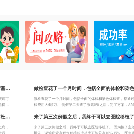
坚持做了输卵管造影，结果左侧输卵管积水，右侧堵塞。我产科的闺蜜说可以做腹腔镜，也可以试管。但是想了了几天，我分析了自己的情况，觉得手术之后再尝试，万一没怀复发还是要去试管。再者也怕自己怀容易宫外孕，我家离三附院比较近，打算直接去三附院，试管了。
蜜说可
做检查花了一个月时间，包括全面的体检和染色体检查，都通
觉得手
检费用大概1万。 例假第二天查了激素6项之后，定了方案，AMH
外孕，
况还可以，所以直接是长方案。开始降调打针，然后打促排针
取卵了，当天医生通知取的肯定有点多，所以可以打杜冷丁，但不能止痛，只是镇定下。一早空腹去手术室签字，换了手术衣服进去等待。打了针我就躺床上等着，看着之前取卵的姐妹一个一个出来都哭了，我也怕的不行了。 结果出来了，取了22个，配对17个，结果冻胚5个囊胚1个。 取卵之后第三天，卵巢过度刺激征开始了，喝进去的水和食物根本排不出来。进去多出来少，可想而知多难受，短短几天，肚子如同怀孕几个月，全身鼓起来，吃不好睡不好。 由于积液严重，直接住院治疗，期间对几种治疗的药物全部过敏。每天只能挂葡萄糖，难受得想死。 最后听产科闺蜜建议，托人去医药公司买了人球白蛋白挂上，突然一晚跑了很多次厕所，第二天马上松快了许多。这关算是熬过去了。 补充下，造成卵巢过度刺激征的原因一个是因为年轻，卵巢敏感，受到大量药物刺激，激素水平失调，再者就是血液里的电解质缺失导致大量血液里的蛋白流失。
针。 打了几天促排针之后医生通知说，吸收不太好，可能最后
有成熟的卵子，还让我签了风险通知书。也可以放弃继续打针
止痛，
来了第三次例假之后，我终于可以去医院移植了。 因为换了主
没有放弃。 然后开始每天加大剂量，之后出现了严重的并发症
针我就
报告，说输卵管有积水移植的成功率可能只有10%-15%。 医生