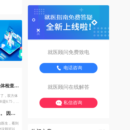
就医顾问免费致电
电话咨询
做检查花了一个月时间，包括全面的体检和染色体检查，都通过了，双方体检费用大概1万。 例假第二天查了激素6项之后，定了方案，AMH是6.75，情况还可以，所以直接是长方案。开始降调打针，然后打促排针，用的进口针。 打了几天促排针之后医生通知说，吸收不太好，可能最后取的时候都没有成熟的卵子，还让我签了风险通知书。也可以放弃继续打针，当然我肯定没有放弃。 然后开始每天加大剂量，之后出现了严重的并发症，一会儿后面跟大家细说。 因为卵泡一直长不大，所以和我一批的姐妹都停针取卵了，我还在打针，一共打了14天促排针。
就医顾问在线解答
过了，双方体
是6.75，情
私信咨询
，用的进口
来了第三次例假之后，我终于可以去医院移植了。 因为换了主治医生，看到报告，说输卵管有积水移植的成功率可能只有10%-15%。 医生建议我可以移植试试，毕竟胚胎多。最后我决定还是移植试试，第一只是一侧积水，并且是中度，有可能只是堵塞了，造影剂打进去，没有出来，显示是积水。第二我也可以调理身体去掉积水啊。
取的时候都没
，当然我肯定
治医生，看到
，一会儿后面
建议我可以移