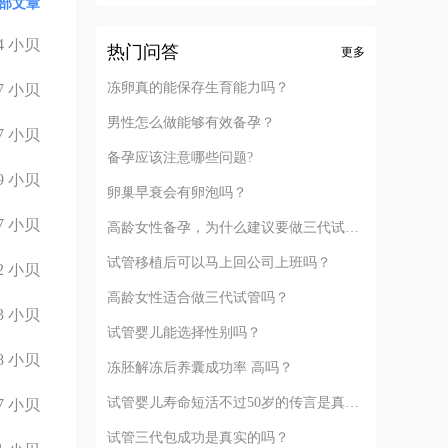
部文章
了7天，一
好。 其实孕
4
小贝
血，那要去医
热门问答
更多
大了自然会长
冻卵真的能保存生育能力吗？
7
小贝
就什么时候
，我那么难都
男性怎么做能够有效备孕？
7
小贝
备孕应该注意哪些问题?
9
小贝
卵巢早衰会有卵泡吗？
7
小贝
高龄女性备孕，为什么建议要做三代试管？
试管移植后可以马上回公司上班吗？
2
小贝
高龄女性适合做三代试管吗？
3
小贝
试管婴儿能选择性别吗？
8
小贝
冻胚解冻后养囊成功率 高吗？
试管婴儿寿命短活不过50岁的传言是真的吗？
7
小贝
试管三代包成功是真实的吗？