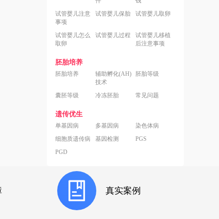
件
钱
试管婴儿注意
试管婴儿保胎
试管婴儿取卵
事项
试管婴儿怎么
试管婴儿过程
试管婴儿移植
取卵
后注意事项
胚胎培养
胚胎培养
辅助孵化(AH)
胚胎等级
技术
囊胚等级
冷冻胚胎
常见问题
遗传优生
单基因病
多基因病
染色体病
细胞质遗传病
基因检测
PGS
PGD
障
真实案例