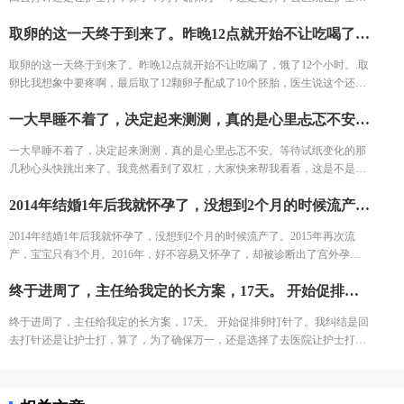
一个月，所有检查结果才凑齐。
打。今天去打针的人还是挺多的，再有耐心的护士也无法保持笑脸。给我打
取卵的这一天终于到来了。昨晚12点就开始不让吃喝了，饿了12个小时。.取卵比我想象中要疼啊，最后取了12颗卵子配成了10个胚胎，医生说这个还是不错的结果了，我也不知道算好不算，但是我尽力了啊。医生建议我继续养囊。没想到配成了5个囊胚！太高兴了，今天我要吃点好吃的庆祝下。
针的护士进到注射室的时候，满脸疲惫，但是还是耐心的给我打针了!
取卵的这一天终于到来了。昨晚12点就开始不让吃喝了，饿了12个小时。.取
卵比我想象中要疼啊，最后取了12颗卵子配成了10个胚胎，医生说这个还是
不错的结果了，我也不知道算好不算，但是我尽力了啊。医生建议我继续养
一大早睡不着了，决定起来测测，真的是心里忐忑不安。等待试纸变化的那几秒心头快跳出来了。我竟然看到了双杠，大家快来帮我看看，这是不是显示我怀孕了。
囊。没想到配成了5个囊胚！太高兴了，今天我要吃点好吃的庆祝下。
一大早睡不着了，决定起来测测，真的是心里忐忑不安。等待试纸变化的那
几秒心头快跳出来了。我竟然看到了双杠，大家快来帮我看看，这是不是显
示我怀孕了。
2014年结婚1年后我就怀孕了，没想到2个月的时候流产了。2015年再次流产，宝宝只有3个月。2016年，好不容易又怀孕了，却被诊断出了宫外孕。接下来的2年，一直没有怀孕的音信。 不知道为什么命运要一直这样折磨我，万般无奈下，我踏上了试管的旅途。 我拉着老公来到了郑大三附院的生殖中心。 初步问诊，医生给了我一叠厚厚的检查单。我按照检查单并对照着手上的纸张，一个窗口一个窗口的去检查了。这样检查的日子，一直持续了一个月，所有检查结果才凑齐。
2014年结婚1年后我就怀孕了，没想到2个月的时候流产了。2015年再次流
产，宝宝只有3个月。2016年，好不容易又怀孕了，却被诊断出了宫外孕。
接下来的2年，一直没有怀孕的音信。 不知道为什么命运要一直这样折磨
终于进周了，主任给我定的长方案，17天。 开始促排卵打针了。我纠结是回去打针还是让护士打，算了，为了确保万一，还是选择了去医院让护士打。今天去打针的人还是挺多的，再有耐心的护士也无法保持笑脸。给我打针的护士进到注射室的时候，满脸疲惫，但是还是耐心的给我打针了。
我，万般无奈下，我踏上了试管的旅途。 我拉着老公来到了郑大三附院的生
殖中心。 初步问诊，医生给了我一叠厚厚的检查单。我按照检查单并对照着
终于进周了，主任给我定的长方案，17天。 开始促排卵打针了。我纠结是回
手上的纸张，一个窗口一个窗口的去检查了。这样检查的日子，一直持续了
去打针还是让护士打，算了，为了确保万一，还是选择了去医院让护士打。
一个月，所有检查结果才凑齐。
今天去打针的人还是挺多的，再有耐心的护士也无法保持笑脸。给我打针的
护士进到注射室的时候，满脸疲惫，但是还是耐心的给我打针了。