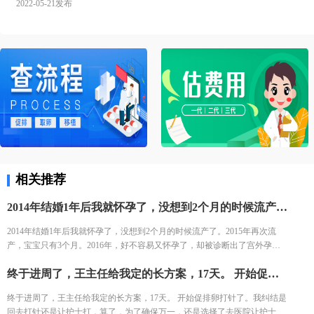
2022-05-21发布
相关推荐
2014年结婚1年后我就怀孕了，没想到2个月的时候流产了。2015年再次流产，宝宝只有3个月。2016年，好不容易又怀孕了，却被诊断出了宫外孕。接下来的2年，一直没有怀孕的音信。 不知道为什么命运要一直这样折磨我，万般无奈下，我踏上了试管的旅途。 我拉着老公来到了郑大三附院的生殖中心。 初步问诊，医生给了我一叠厚厚的检查单。我按照检查单并对照着手上的纸张，一个窗口一个窗口的去检查了。这样检查的日子，一直持续了一个月，所有检查结果才凑齐。
2014年结婚1年后我就怀孕了，没想到2个月的时候流产了。2015年再次流
产，宝宝只有3个月。2016年，好不容易又怀孕了，却被诊断出了宫外孕。
接下来的2年，一直没有怀孕的音信。 不知道为什么命运要一直这样折磨
终于进周了，王主任给我定的长方案，17天。 开始促排卵打针了。我纠结是回去打针还是让护士打，算了，为了确保万一，还是选择了去医院让护士打。今天去打针的人还是挺多的，再有耐心的护士也无法保持笑脸。给我打针的护士进到注射室的时候，满脸疲惫，但是还是耐心的给我打针了!
我，万般无奈下，我踏上了试管的旅途。 我拉着老公来到了郑大三附院的生
殖中心。 初步问诊，医生给了我一叠厚厚的检查单。我按照检查单并对照着
终于进周了，王主任给我定的长方案，17天。 开始促排卵打针了。我纠结是
手上的纸张，一个窗口一个窗口的去检查了。这样检查的日子，一直持续了
回去打针还是让护士打，算了，为了确保万一，还是选择了去医院让护士