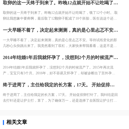
取卵的这一天终于到来了。昨晚12点就开始不让吃喝了，饿了12个小时。.取卵比我想象中要疼啊，最后取了12颗卵子配成了10个胚胎，医生说这个还是不错的结果了，我也不知道算好不算，但是我尽力了啊。医生建议我继续养囊。没想到配成了5个囊胚！太高兴了，今天我要吃点好吃的庆祝下。
针的护士进到注射室的时候，满脸疲惫，但是还是耐心的给我打针了!
取卵的这一天终于到来了。昨晚12点就开始不让吃喝了，饿了12个小时。.取
卵比我想象中要疼啊，最后取了12颗卵子配成了10个胚胎，医生说这个还是
不错的结果了，我也不知道算好不算，但是我尽力了啊。医生建议我继续养
一大早睡不着了，决定起来测测，真的是心里忐忑不安。等待试纸变化的那几秒心头快跳出来了。我竟然看到了双杠，大家快来帮我看看，这是不是显示我怀孕了。
囊。没想到配成了5个囊胚！太高兴了，今天我要吃点好吃的庆祝下。
一大早睡不着了，决定起来测测，真的是心里忐忑不安。等待试纸变化的那
几秒心头快跳出来了。我竟然看到了双杠，大家快来帮我看看，这是不是显
示我怀孕了。
2014年结婚1年后我就怀孕了，没想到2个月的时候流产了。2015年再次流产，宝宝只有3个月。2016年，好不容易又怀孕了，却被诊断出了宫外孕。接下来的2年，一直没有怀孕的音信。 不知道为什么命运要一直这样折磨我，万般无奈下，我踏上了试管的旅途。 我拉着老公来到了郑大三附院的生殖中心。 初步问诊，医生给了我一叠厚厚的检查单。我按照检查单并对照着手上的纸张，一个窗口一个窗口的去检查了。这样检查的日子，一直持续了一个月，所有检查结果才凑齐。
2014年结婚1年后我就怀孕了，没想到2个月的时候流产了。2015年再次流
产，宝宝只有3个月。2016年，好不容易又怀孕了，却被诊断出了宫外孕。
接下来的2年，一直没有怀孕的音信。 不知道为什么命运要一直这样折磨
终于进周了，主任给我定的长方案，17天。 开始促排卵打针了。我纠结是回去打针还是让护士打，算了，为了确保万一，还是选择了去医院让护士打。今天去打针的人还是挺多的，再有耐心的护士也无法保持笑脸。给我打针的护士进到注射室的时候，满脸疲惫，但是还是耐心的给我打针了。
我，万般无奈下，我踏上了试管的旅途。 我拉着老公来到了郑大三附院的生
殖中心。 初步问诊，医生给了我一叠厚厚的检查单。我按照检查单并对照着
终于进周了，主任给我定的长方案，17天。 开始促排卵打针了。我纠结是回
手上的纸张，一个窗口一个窗口的去检查了。这样检查的日子，一直持续了
去打针还是让护士打，算了，为了确保万一，还是选择了去医院让护士打。
一个月，所有检查结果才凑齐。
今天去打针的人还是挺多的，再有耐心的护士也无法保持笑脸。给我打针的
护士进到注射室的时候，满脸疲惫，但是还是耐心的给我打针了。
相关文章