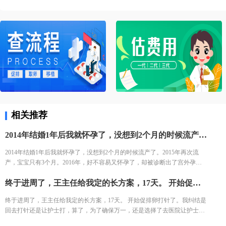
相关推荐
2014年结婚1年后我就怀孕了，没想到2个月的时候流产了。2015年再次流产，宝宝只有3个月。2016年，好不容易又怀孕了，却被诊断出了宫外孕。接下来的2年，一直没有怀孕的音信。 不知道为什么命运要一直这样折磨我，万般无奈下，我踏上了试管的旅途。 我拉着老公来到了郑大三附院的生殖中心。 初步问诊，医生给了我一叠厚厚的检查单。我按照检查单并对照着手上的纸张，一个窗口一个窗口的去检查了。这样检查的日子，一直持续了一个月，所有检查结果才凑齐。
2014年结婚1年后我就怀孕了，没想到2个月的时候流产了。2015年再次流
产，宝宝只有3个月。2016年，好不容易又怀孕了，却被诊断出了宫外孕。
接下来的2年，一直没有怀孕的音信。 不知道为什么命运要一直这样折磨
终于进周了，王主任给我定的长方案，17天。 开始促排卵打针了。我纠结是回去打针还是让护士打，算了，为了确保万一，还是选择了去医院让护士打。今天去打针的人还是挺多的，再有耐心的护士也无法保持笑脸。给我打针的护士进到注射室的时候，满脸疲惫，但是还是耐心的给我打针了!
我，万般无奈下，我踏上了试管的旅途。 我拉着老公来到了郑大三附院的生
殖中心。 初步问诊，医生给了我一叠厚厚的检查单。我按照检查单并对照着
终于进周了，王主任给我定的长方案，17天。 开始促排卵打针了。我纠结是
手上的纸张，一个窗口一个窗口的去检查了。这样检查的日子，一直持续了
回去打针还是让护士打，算了，为了确保万一，还是选择了去医院让护士
一个月，所有检查结果才凑齐。
打。今天去打针的人还是挺多的，再有耐心的护士也无法保持笑脸。给我打