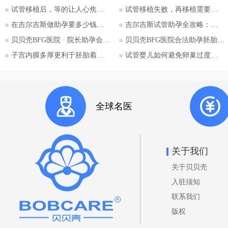
试管移植后，等的让人心焦的胎心和胎芽，何时会出现？
试管移植失败，再移植需要注意哪些？
地。特别是对于希望通过助孕实现
为人父母梦想的单身人士，吉尔吉
在吉尔吉斯做助孕要多少钱？2026比什凯克费用全公开，拒绝隐形消费
吉尔吉斯试管助孕全攻略：为什么越来越多的中国家庭选择比什凯克？
斯斯坦的法律框架值得深入探讨。
贝贝壳BFG医院 · 院长助孕会（济南站）
贝贝壳BFG医院合法助孕胚胎移植流程详解
本文将详细解析吉尔吉斯斯坦助孕
子宫内膜多厚更利于胚胎着床？
试管婴儿如何避免卵巢过度刺激综合征
法律的核心要点，并特别关注单身
委托人在该国进行助孕的可能性与
法律考量，并提供吉尔吉斯斯坦阿
拉套大学附属BFG生殖妇产医院的
全球名医
咨询信息。 核心要点一：吉尔吉
斯斯坦助孕法律概述 吉尔吉斯斯
坦是少数几个明确允许商业助孕的
国家之一。其法律框架主要体现在
关于我们
《家庭法》、《公民健康保护法》
关于贝贝壳
等相关法规中。 助孕合法性： 吉
尔吉斯斯坦法律明确承认并规范了
入驻须知
助孕行为，包括商业助孕，允许委
联系我们
托人向助孕母亲支付报酬。 亲权
版权
认定： 法律明确规定，在签署合