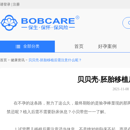
请登录
|
注册
首页
好孕案例
全部分类
首页
>
健康资讯
>
贝贝壳-胚胎移植后需注意什么呢？
贝贝壳-胚胎移
2021-11-08 
在不孕的这条路，努力了这么久，最终期盼的是验孕棒显现的那两
禁忌呢？植入后需不需要卧床休息？小贝带您一一了解。
1.试管婴儿移植后要注意适当休息，不是绝对的卧床不起。而是