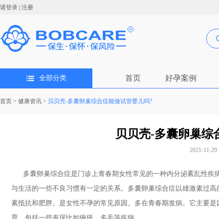
请登录
|
注册
首页
好孕案例
全部分类
首页
>
健康资讯
>
贝贝壳-多囊卵巢综合症能做试管婴儿吗?
贝贝壳-多囊卵巢综
2021-11-29 
多囊卵巢综合症是门诊上青春期女性常见的一种内分泌紊乱性疾病
与生活的一些不良习惯有一定的关系。多囊卵巢综合症以雄激素过高
素抵抗和肥胖。是女性不孕的常见原因。多在青春期发病。它主要是
育，包括一些表现比如痤疮、多毛等疾病。