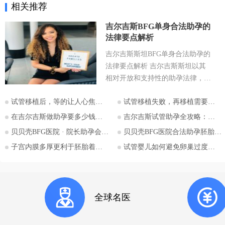
相关推荐
吉尔吉斯BFG单身合法助孕的
法律要点解析
吉尔吉斯斯坦BFG单身合法助孕的
法律要点解析 吉尔吉斯斯坦以其
相对开放和支持性的助孕法律，成
为许多有生育需求人士关注的目的
试管移植后，等的让人心焦的胎心和胎芽，何时会出现？
试管移植失败，再移植需要注意哪些？
地。特别是对于希望通过助孕实现
为人父母梦想的单身人士，吉尔吉
在吉尔吉斯做助孕要多少钱？2026比什凯克费用全公开，拒绝隐形消费
吉尔吉斯试管助孕全攻略：为什么越来越多的中国家庭选择比什凯克？
斯斯坦的法律框架值得深入探讨。
贝贝壳BFG医院 · 院长助孕会（济南站）
贝贝壳BFG医院合法助孕胚胎移植流程详解
本文将详细解析吉尔吉斯斯坦助孕
子宫内膜多厚更利于胚胎着床？
试管婴儿如何避免卵巢过度刺激综合征
法律的核心要点，并特别关注单身
委托人在该国进行助孕的可能性与
法律考量，并提供吉尔吉斯斯坦阿
拉套大学附属BFG生殖妇产医院的
全球名医
咨询信息。 核心要点一：吉尔吉
斯斯坦助孕法律概述 吉尔吉斯斯
坦是少数几个明确允许商业助孕的