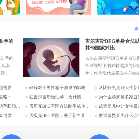
查
助孕的
吉尔吉斯BFG单身合法
其他国家对比
法助孕的
吉尔吉斯斯坦BFG单身合法
坦以其
全球视野下的独特选择与比较
法律，成
孕，作为现代生殖医学的重
注的目的
部分，为许多因生理原因无
意哪些？
硒锌对于男性精子质量的影响
从比什凯克到人生新篇：中国家庭赴吉尔吉斯助孕
助孕实现
生育的个人和家庭带来了希
，吉尔吉
而，全球各国对助孕的法律
庭选择比什凯克？
在吉尔吉斯做助孕，比什凯克BFG医院全流程深度解析：从签约到抱娃
为什么越来越多家庭选择吉尔吉斯助孕？比什凯克BFG医
入探讨。
异巨大，尤其对于单身人士
移植流程详解
贝贝壳BFG医院合法助孕成功率影响因素分析
试管婴儿中让女性最难熬的事
斯坦助孕
求，可选择的合法途径更是
激综合征
贝贝壳BFG医院：关于新生儿基因检测的必要性
做试管婴儿为什么会出现卵泡
关注单身
角。在这一背景下，吉尔吉
可能性与
BFG生殖妇产医院提供的单
斯斯坦阿
助孕服务，在全球范围内显