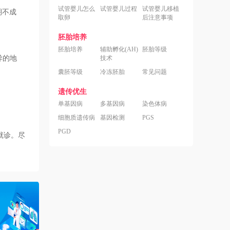
试管婴儿怎么
试管婴儿过程
试管婴儿移植
期不成
取卵
后注意事项
胚胎培养
胚胎培养
辅助孵化(AH)
胚胎等级
异的地
技术
囊胚等级
冷冻胚胎
常见问题
遗传优生
单基因病
多基因病
染色体病
细胞质遗传病
基因检测
PGS
PGD
就诊。尽