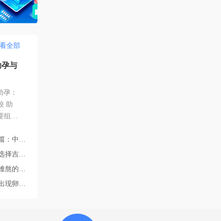
看全部
助孕与
助孕：
 助
要组成
法自行
的完整路径解析
望。然
规定差
院的四个核心答案
的需
情有哪些？
凤毛麟
发育不良？
斯斯坦
身合法
得尤为