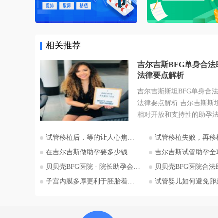
相关推荐
吉尔吉斯BFG单身合法
法律要点解析
吉尔吉斯斯坦BFG单身合
法律要点解析 吉尔吉斯斯
相对开放和支持性的助孕
为许多有生育需求人士关
试管移植后，等的让人心焦的胎心和胎芽，何时会出现？
试管移植失败，再移植需要注
地。特别是对于希望通过
为人父母梦想的单身人士
在吉尔吉斯做助孕要多少钱？2026比什凯克费用全公开，拒绝隐形消费
吉尔吉斯试管助孕全攻略：为什么越来越多的中国家
斯斯坦的法律框架值得深
贝贝壳BFG医院 · 院长助孕会（济南站）
贝贝壳BFG医院合法助孕胚胎
本文将详细解析吉尔吉斯
子宫内膜多厚更利于胚胎着床？
试管婴儿如何避免卵巢过度刺
法律的核心要点，并特别
委托人在该国进行助孕的
法律考量，并提供吉尔吉