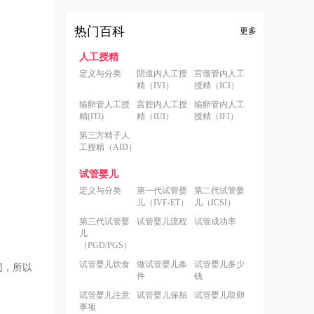
热门百科
更多
人工授精
定义与分类
阴道内人工授
宫颈管内人工
精（IVI）
授精（ICI）
输卵管人工授
宫腔内人工授
输卵管内人工
精(ITI)
精（IUI）
授精（IFI）
第三方精子人
工授精（AID）
试管婴儿
定义与分类
第一代试管婴
第二代试管婴
儿（IVF-ET）
儿（ICSI）
第三代试管婴
试管婴儿流程
试管成功率
儿
（PGD/PGS）
试管婴儿饮食
做试管婴儿条
试管婴儿多少
同，所以
件
钱
试管婴儿注意
试管婴儿保胎
试管婴儿取卵
事项