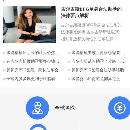
吉尔吉斯BFG单身合法助孕的
法律要点解析
吉尔吉斯斯坦BFG单身合法助孕的
法律要点解析 吉尔吉斯斯坦以其
相对开放和支持性的助孕法律，成
为许多有生育需求人士关注的目的
试管移植后，等的让人心焦的胎心和胎芽，何时会出现？
试管移植失败，再移植需要注意哪些？
地。特别是对于希望通过助孕实现
为人父母梦想的单身人士，吉尔吉
在吉尔吉斯做助孕要多少钱？2026比什凯克费用全公开，拒绝隐形消费
吉尔吉斯试管助孕全攻略：为什么越来越多的中国家庭选择比什凯克？
斯斯坦的法律框架值得深入探讨。
贝贝壳BFG医院 · 院长助孕会（济南站）
贝贝壳BFG医院合法助孕胚胎移植流程详解
本文将详细解析吉尔吉斯斯坦助孕
子宫内膜多厚更利于胚胎着床？
试管婴儿如何避免卵巢过度刺激综合征
法律的核心要点，并特别关注单身
委托人在该国进行助孕的可能性与
法律考量，并提供吉尔吉斯斯坦阿
拉套大学附属BFG生殖妇产医院的
全球名医
咨询信息。 核心要点一：吉尔吉
斯斯坦助孕法律概述 吉尔吉斯斯
坦是少数几个明确允许商业助孕的
国家之一。其法律框架主要体现在