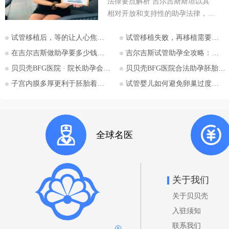
法律要点解析 吉尔吉斯斯坦以其
相对开放和支持性的助孕法律，成
为许多有生育需求人士关注的目的
试管移植后，等的让人心焦的胎心和胎芽，何时会出现？
试管移植失败，再移植需要注意哪些？
地。特别是对于希望通过助孕实现
为人父母梦想的单身人士，吉尔吉
在吉尔吉斯做助孕要多少钱？2026比什凯克费用全公开，拒绝隐形消费
吉尔吉斯试管助孕全攻略：为什么越来越多的中国家庭选择比什凯克？
斯斯坦的法律框架值得深入探讨。
贝贝壳BFG医院 · 院长助孕会（济南站）
贝贝壳BFG医院合法助孕胚胎移植流程详解
本文将详细解析吉尔吉斯斯坦助孕
子宫内膜多厚更利于胚胎着床？
试管婴儿如何避免卵巢过度刺激综合征
法律的核心要点，并特别关注单身
委托人在该国进行助孕的可能性与
法律考量，并提供吉尔吉斯斯坦阿
拉套大学附属BFG生殖妇产医院的
全球名医
咨询信息。 核心要点一：吉尔吉
斯斯坦助孕法律概述 吉尔吉斯斯
坦是少数几个明确允许商业助孕的
国家之一。其法律框架主要体现在
关于我们
《家庭法》、《公民健康保护法》
关于贝贝壳
等相关法规中。 助孕合法性： 吉
尔吉斯斯坦法律明确承认并规范了
入驻须知
助孕行为，包括商业助孕，允许委
联系我们