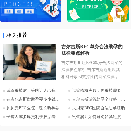
相关推荐
吉尔吉斯BFG单身合法助孕的
法律要点解析
吉尔吉斯斯坦BFG单身合法助孕的
法律要点解析 吉尔吉斯斯坦以其
相对开放和支持性的助孕法律，成
为许多有生育需求人士关注的目的
试管移植后，等的让人心焦的胎心和胎芽，何时会出现？
试管移植失败，再移植需要注意哪些？
地。特别是对于希望通过助孕实现
为人父母梦想的单身人士，吉尔吉
在吉尔吉斯做助孕要多少钱？2026比什凯克费用全公开，拒绝隐形消费
吉尔吉斯试管助孕全攻略：为什么越来越多的中国家庭选择比什凯克？
斯斯坦的法律框架值得深入探讨。
贝贝壳BFG医院 · 院长助孕会（济南站）
贝贝壳BFG医院合法助孕胚胎移植流程详解
本文将详细解析吉尔吉斯斯坦助孕
子宫内膜多厚更利于胚胎着床？
试管婴儿如何避免卵巢过度刺激综合征
法律的核心要点，并特别关注单身
委托人在该国进行助孕的可能性与