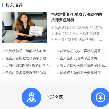
相关推荐
吉尔吉斯BFG单身合法助孕的
法律要点解析
吉尔吉斯斯坦BFG单身合法助孕的
法律要点解析 吉尔吉斯斯坦以其
相对开放和支持性的助孕法律，成
为许多有生育需求人士关注的目的
试管移植后，等的让人心焦的胎心和胎芽，何时会出现？
试管移植失败，再移植需要注意哪些？
地。特别是对于希望通过助孕实现
为人父母梦想的单身人士，吉尔吉
在吉尔吉斯做助孕要多少钱？2026比什凯克费用全公开，拒绝隐形消费
吉尔吉斯试管助孕全攻略：为什么越来越多的中国家庭选择比什凯克？
斯斯坦的法律框架值得深入探讨。
贝贝壳BFG医院 · 院长助孕会（济南站）
贝贝壳BFG医院合法助孕胚胎移植流程详解
本文将详细解析吉尔吉斯斯坦助孕
子宫内膜多厚更利于胚胎着床？
试管婴儿如何避免卵巢过度刺激综合征
法律的核心要点，并特别关注单身
委托人在该国进行助孕的可能性与
法律考量，并提供吉尔吉斯斯坦阿
拉套大学附属BFG生殖妇产医院的
全球名医
咨询信息。 核心要点一：吉尔吉
斯斯坦助孕法律概述 吉尔吉斯斯