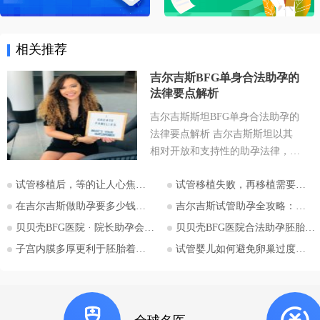
相关推荐
吉尔吉斯BFG单身合法助孕的
法律要点解析
吉尔吉斯斯坦BFG单身合法助孕的
法律要点解析 吉尔吉斯斯坦以其
相对开放和支持性的助孕法律，成
为许多有生育需求人士关注的目的
试管移植后，等的让人心焦的胎心和胎芽，何时会出现？
试管移植失败，再移植需要注意哪些？
地。特别是对于希望通过助孕实现
为人父母梦想的单身人士，吉尔吉
在吉尔吉斯做助孕要多少钱？2026比什凯克费用全公开，拒绝隐形消费
吉尔吉斯试管助孕全攻略：为什么越来越多的中国家庭选择比什凯克？
斯斯坦的法律框架值得深入探讨。
贝贝壳BFG医院 · 院长助孕会（济南站）
贝贝壳BFG医院合法助孕胚胎移植流程详解
本文将详细解析吉尔吉斯斯坦助孕
子宫内膜多厚更利于胚胎着床？
试管婴儿如何避免卵巢过度刺激综合征
法律的核心要点，并特别关注单身
委托人在该国进行助孕的可能性与
法律考量，并提供吉尔吉斯斯坦阿
拉套大学附属BFG生殖妇产医院的