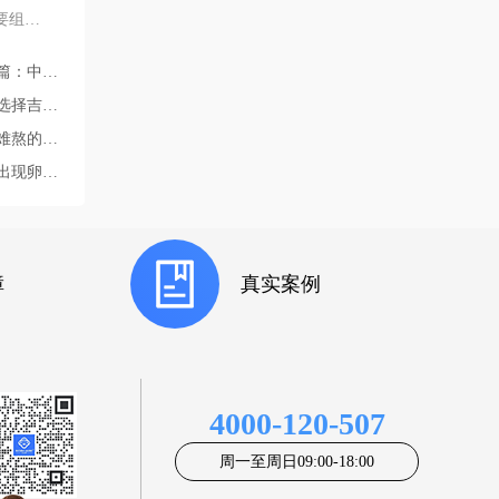
要组成
法自行
的完整路径解析
望。然
规定差
院的四个核心答案
的需
情有哪些？
凤毛麟
发育不良？
斯斯坦
身合法
得尤为
BFG
障
真实案例
吉尔
有明确
律
法》）
义务、
4000-120-507
定。值
的助孕
周一至周日09:00-18:00
状况和