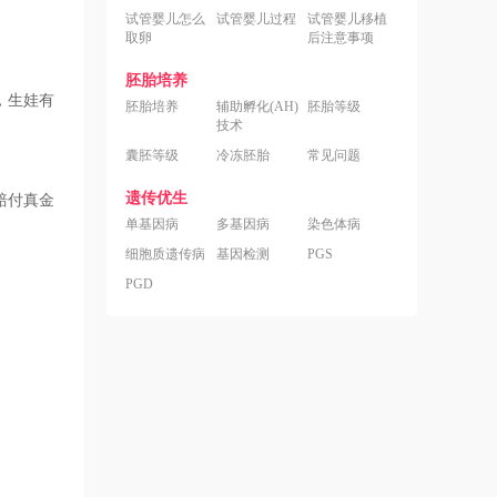
试管婴儿怎么
试管婴儿过程
试管婴儿移植
取卵
后注意事项
胚胎培养
，生娃有
胚胎培养
辅助孵化(AH)
胚胎等级
技术
囊胚等级
冷冻胚胎
常见问题
遗传优生
赔付真金
单基因病
多基因病
染色体病
细胞质遗传病
基因检测
PGS
PGD