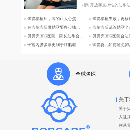
相对开放和支持性的助孕
为许多有生育需求人士关
试管移植后，等的让人心焦的胎心和胎芽，何时会出现？
试管移植失败，再移植需要注
地。特别是对于希望通过
为人父母梦想的单身人士
在吉尔吉斯做助孕要多少钱？2026比什凯克费用全公开，拒绝隐形消费
吉尔吉斯试管助孕全攻略：为什么越来越多的中国家
斯斯坦的法律框架值得深
贝贝壳BFG医院 · 院长助孕会（济南站）
贝贝壳BFG医院合法助孕胚胎
本文将详细解析吉尔吉斯
子宫内膜多厚更利于胚胎着床？
试管婴儿如何避免卵巢过度刺
法律的核心要点，并特别
委托人在该国进行助孕的
法律考量，并提供吉尔吉
拉套大学附属BFG生殖妇
全球名医
咨询信息。 核心要点一：吉尔吉
斯斯坦助孕法律概述 吉尔
坦是少数几个明确允许商
国家之一。其法律框架主
关于
《家庭法》、《公民健康
关于
等相关法规中。 助孕合法性： 吉
尔吉斯斯坦法律明确承认
入驻
助孕行为，包括商业助孕
联系