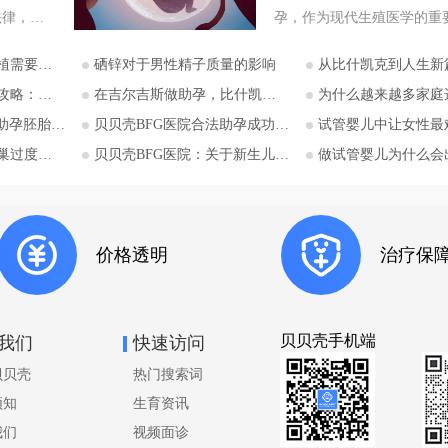
法律，成
孕，作为现代生殖医学的重
注的目的
部分，为许多因生理原因无
意哪些？
硒锌对于男性精子质量的影响
从比什凯克到人生新篇：中国家庭赴吉尔吉斯助孕
助孕实现
生育的个人和家庭带来了希
，吉尔吉
而，全球各国对助孕的法律
庭选择比什凯克？
在吉尔吉斯做助孕，比什凯克BFG医院全流程深度解析：从签约到抱娃
为什么越来越多家庭选择吉尔吉斯助孕？比什凯克BFG医
入探讨。
异巨大，尤其对于单身人士
移植流程详解
贝贝壳BFG医院合法助孕成功率影响因素分析
试管婴儿中让女性最难熬的事
斯坦助孕
求，可选择的合法途径更是
激综合征
贝贝壳BFG医院：关于新生儿基因检测的必要性
做试管婴儿为什么会出现卵泡
关注单身
角。在这一背景下，吉尔吉
可能性与
BFG生殖妇产医院提供的单
斯斯坦阿
助孕服务，在全球范围内显
产医院的
独特和重要。 吉尔吉斯斯坦
价格透明
治疗保
的独特优势：单身合法助孕 
吉斯斯
吉斯斯坦是少数几个对助孕
业助孕的
法律规范的国家之一，其法
要体现在
（《公民生殖权利及其保障
贝贝壳手机端
我们
快速访问
保护法》
对助孕的定义、参与方权利
贝贝壳
热门搜索词
亲子关系确立等都有详细规
并规范了
得注意的是，吉尔吉斯斯坦
须知
生育资讯
，允许委
法律不限制意向父母的婚姻
我们
视频面诊