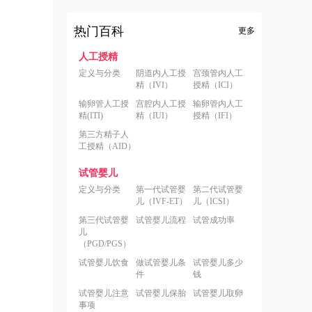
热门百科
更多
人工授精
定义与分类
阴道内人工授
宫颈管内人工
精（IVI）
授精（ICI）
输卵管人工授
宫腔内人工授
输卵管内人工
精(ITI)
精（IUI）
授精（IFI）
第三方精子人
工授精（AID）
试管婴儿
定义与分类
第一代试管婴
第二代试管婴
儿（IVF-ET）
儿（ICSI）
第三代试管婴
试管婴儿流程
试管成功率
儿
（PGD/PGS）
试管婴儿饮食
做试管婴儿条
试管婴儿多少
件
钱
试管婴儿注意
试管婴儿保胎
试管婴儿取卵
事项