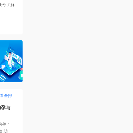
众号了解
看全部
助孕与
助孕：
 助