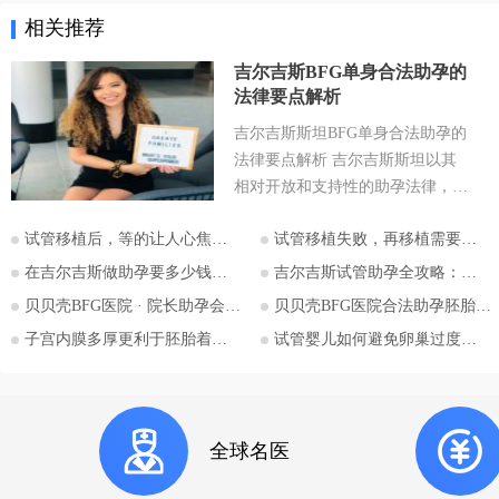
相关推荐
吉尔吉斯BFG单身合法助孕的
法律要点解析
吉尔吉斯斯坦BFG单身合法助孕的
法律要点解析 吉尔吉斯斯坦以其
相对开放和支持性的助孕法律，成
为许多有生育需求人士关注的目的
试管移植后，等的让人心焦的胎心和胎芽，何时会出现？
试管移植失败，再移植需要注意哪些？
地。特别是对于希望通过助孕实现
为人父母梦想的单身人士，吉尔吉
在吉尔吉斯做助孕要多少钱？2026比什凯克费用全公开，拒绝隐形消费
吉尔吉斯试管助孕全攻略：为什么越来越多的中国家庭选择比什凯克？
斯斯坦的法律框架值得深入探讨。
贝贝壳BFG医院 · 院长助孕会（济南站）
贝贝壳BFG医院合法助孕胚胎移植流程详解
本文将详细解析吉尔吉斯斯坦助孕
子宫内膜多厚更利于胚胎着床？
试管婴儿如何避免卵巢过度刺激综合征
法律的核心要点，并特别关注单身
委托人在该国进行助孕的可能性与
法律考量，并提供吉尔吉斯斯坦阿
拉套大学附属BFG生殖妇产医院的
全球名医
咨询信息。 核心要点一：吉尔吉
斯斯坦助孕法律概述 吉尔吉斯斯