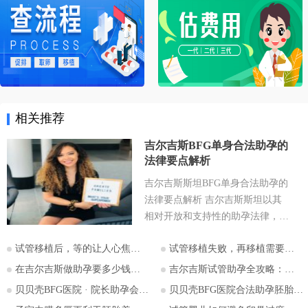
相关推荐
吉尔吉斯BFG单身合法助孕的
法律要点解析
吉尔吉斯斯坦BFG单身合法助孕的
法律要点解析 吉尔吉斯斯坦以其
相对开放和支持性的助孕法律，成
为许多有生育需求人士关注的目的
试管移植后，等的让人心焦的胎心和胎芽，何时会出现？
试管移植失败，再移植需要注意哪些？
地。特别是对于希望通过助孕实现
为人父母梦想的单身人士，吉尔吉
在吉尔吉斯做助孕要多少钱？2026比什凯克费用全公开，拒绝隐形消费
吉尔吉斯试管助孕全攻略：为什么越来越多的中国家庭选择比什凯克？
斯斯坦的法律框架值得深入探讨。
贝贝壳BFG医院 · 院长助孕会（济南站）
贝贝壳BFG医院合法助孕胚胎移植流程详解
本文将详细解析吉尔吉斯斯坦助孕