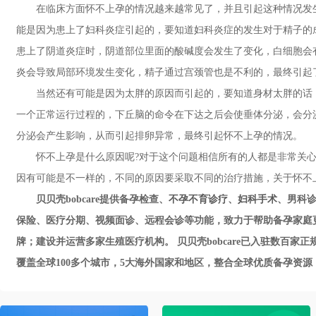
在临床方面怀不上孕的情况越来越常见了，并且引起这种情况发生
能是因为患上了妇科炎症引起的，要知道妇科炎症的发生对于精子的
患上了阴道炎症时，阴道部位里面的酸碱度会发生了变化，白细胞会
炎会导致局部环境发生变化，精子通过宫颈管也是不利的，最终引起
当然还有可能是因为太胖的原因而引起的，要知道身材太胖的话，
一个正常运行过程的，下丘脑的命令在下达之后会使垂体分泌，会分
分泌会产生影响，从而引起排卵异常，最终引起怀不上孕的情况。
怀不上孕是什么原因呢?对于这个问题相信所有的人都是非常关心
因有可能是不一样的，不同的原因要采取不同的治疗措施，关于怀不
贝贝壳bobcare提供备孕检查、
不孕不育诊疗
、
妇科手术
、男科诊
保险、医疗分期、视频面诊、远程会诊等功能，致力于帮助备孕家庭
牌；建设并运营多家生殖医疗机构。 贝贝壳bobcare已入驻数百
覆盖全球100多个城市，5大海外国家和地区，整合全球优质备孕资源，帮助