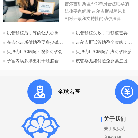
吉尔吉斯斯坦BFG单身合法助孕的
法律要点解析 吉尔吉斯斯坦以其
相对开放和支持性的助孕法律，成
为许多有生育需求人士关注的目的
试管移植后，等的让人心焦的胎心和胎芽，何时会出现？
试管移植失败，再移植需要注意哪些？
地。特别是对于希望通过助孕实现
为人父母梦想的单身人士，吉尔吉
在吉尔吉斯做助孕要多少钱？2026比什凯克费用全公开，拒绝隐形消费
吉尔吉斯试管助孕全攻略：为什么越来越多的中国家庭选择比什凯克？
斯斯坦的法律框架值得深入探讨。
贝贝壳BFG医院 · 院长助孕会（济南站）
贝贝壳BFG医院合法助孕胚胎移植流程详解
本文将详细解析吉尔吉斯斯坦助孕
子宫内膜多厚更利于胚胎着床？
试管婴儿如何避免卵巢过度刺激综合征
法律的核心要点，并特别关注单身
委托人在该国进行助孕的可能性与
法律考量，并提供吉尔吉斯斯坦阿
拉套大学附属BFG生殖妇产医院的
全球名医
咨询信息。 核心要点一：吉尔吉
斯斯坦助孕法律概述 吉尔吉斯斯
坦是少数几个明确允许商业助孕的
国家之一。其法律框架主要体现在
关于我们
《家庭法》、《公民健康保护法》
关于贝贝壳
等相关法规中。 助孕合法性： 吉
尔吉斯斯坦法律明确承认并规范了
入驻须知