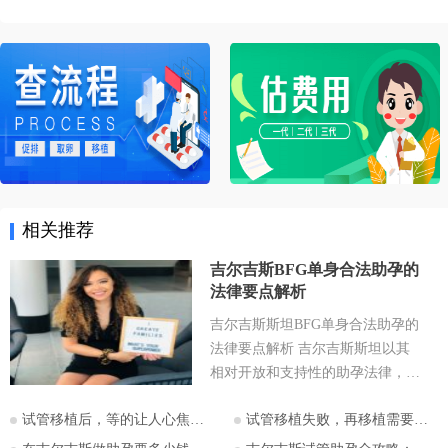
相关推荐
吉尔吉斯BFG单身合法助孕的
法律要点解析
吉尔吉斯斯坦BFG单身合法助孕的
法律要点解析 吉尔吉斯斯坦以其
相对开放和支持性的助孕法律，成
为许多有生育需求人士关注的目的
试管移植后，等的让人心焦的胎心和胎芽，何时会出现？
试管移植失败，再移植需要注意哪些？
地。特别是对于希望通过助孕实现
为人父母梦想的单身人士，吉尔吉