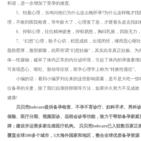
和谐，进一步增加了受孕的难度。
5、怕羞心理，当询问他们为什么这么晚怀孕?为什么这样晚才找医
理，不敢到医院检查，等年龄大了，心理发了急，才硬着头皮去找妇
6、抑郁心理，往往精神疲惫，抑郁易怒，胸闷乳胀，四肢无力，
7、“幻想”心理，盼子心切，积思成疾，出现闭经，继而恶心呕吐，
脂肪肥厚，腹部膨隆，此即所谓“幻想妊娠”，其实此非真正妊娠。为
体—性腺轴，破坏了体内正常的内分泌环境，引起了体内的孕激素增
可表现恶心、呕吐、胎动等症状，医学心理学上称为“转换性癔症”。
小编的话：看到小编罗列出来的这些影响因素，是不是大吃一惊呢
位备孕的夫妻，除了我们自测排卵期等方法，如果许久努力不见成效
健康!
贝贝壳bobcare提供备孕检查、不孕不育诊疗、
妇科手术
、男科诊
保险
、医疗分期、视频面诊、远程会诊等功能，致力于帮助备孕家庭
牌；建设并运营多家生殖医疗机构。 贝贝壳bobcare已入驻数百
覆盖全球100多个城市，5大海外国家和地区，整合全球优质备孕资源，帮助