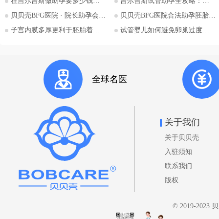
在吉尔吉斯做助孕要多少钱？2026比什凯克费用全公开，拒绝隐形消费
吉尔吉斯试管助孕全攻略：为什么越来越多的中国家庭选择比什凯克？
斯斯坦的法律框架值得深入探讨。
贝贝壳BFG医院 · 院长助孕会（济南站）
贝贝壳BFG医院合法助孕胚胎移植流程详解
本文将详细解析吉尔吉斯斯坦助孕
子宫内膜多厚更利于胚胎着床？
试管婴儿如何避免卵巢过度刺激综合征
法律的核心要点，并特别关注单身
委托人在该国进行助孕的可能性与
法律考量，并提供吉尔吉斯斯坦阿
拉套大学附属BFG生殖妇产医院的
全球名医
咨询信息。 核心要点一：吉尔吉
斯斯坦助孕法律概述 吉尔吉斯斯
坦是少数几个明确允许商业助孕的
国家之一。其法律框架主要体现在
关于我们
《家庭法》、《公民健康保护法》
关于贝贝壳
等相关法规中。 助孕合法性： 吉
尔吉斯斯坦法律明确承认并规范了
入驻须知
助孕行为，包括商业助孕，允许委
联系我们
托人向助孕母亲支付报酬。 亲权
版权
认定： 法律明确规定，在签署合
法助孕协议后，通过助孕出生的孩
© 2019-202
子，其合法父母直接认定为委托