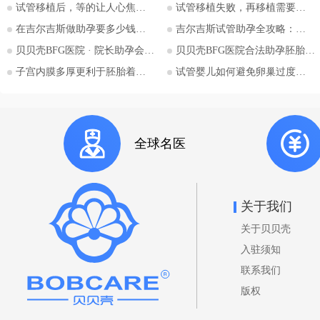
试管移植后，等的让人心焦的胎心和胎芽，何时会出现？
试管移植失败，再移植需要注意哪些？
地。特别是对于希望通过助孕实现
为人父母梦想的单身人士，吉尔吉
在吉尔吉斯做助孕要多少钱？2026比什凯克费用全公开，拒绝隐形消费
吉尔吉斯试管助孕全攻略：为什么越来越多的中国家庭选择比什凯克？
斯斯坦的法律框架值得深入探讨。
贝贝壳BFG医院 · 院长助孕会（济南站）
贝贝壳BFG医院合法助孕胚胎移植流程详解
本文将详细解析吉尔吉斯斯坦助孕
子宫内膜多厚更利于胚胎着床？
试管婴儿如何避免卵巢过度刺激综合征
法律的核心要点，并特别关注单身
委托人在该国进行助孕的可能性与
法律考量，并提供吉尔吉斯斯坦阿
拉套大学附属BFG生殖妇产医院的
全球名医
咨询信息。 核心要点一：吉尔吉
斯斯坦助孕法律概述 吉尔吉斯斯
坦是少数几个明确允许商业助孕的
国家之一。其法律框架主要体现在
关于我们
《家庭法》、《公民健康保护法》
关于贝贝壳
等相关法规中。 助孕合法性： 吉
尔吉斯斯坦法律明确承认并规范了
入驻须知
助孕行为，包括商业助孕，允许委
联系我们
托人向助孕母亲支付报酬。 亲权
版权
认定： 法律明确规定，在签署合
法助孕协议后，通过助孕出生的孩