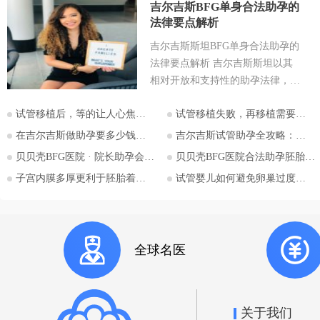
吉尔吉斯BFG单身合法助孕的
法律要点解析
吉尔吉斯斯坦BFG单身合法助孕的
法律要点解析 吉尔吉斯斯坦以其
相对开放和支持性的助孕法律，成
为许多有生育需求人士关注的目的
试管移植后，等的让人心焦的胎心和胎芽，何时会出现？
试管移植失败，再移植需要注意哪些？
地。特别是对于希望通过助孕实现
为人父母梦想的单身人士，吉尔吉
在吉尔吉斯做助孕要多少钱？2026比什凯克费用全公开，拒绝隐形消费
吉尔吉斯试管助孕全攻略：为什么越来越多的中国家庭选择比什凯克？
斯斯坦的法律框架值得深入探讨。
贝贝壳BFG医院 · 院长助孕会（济南站）
贝贝壳BFG医院合法助孕胚胎移植流程详解
本文将详细解析吉尔吉斯斯坦助孕
子宫内膜多厚更利于胚胎着床？
试管婴儿如何避免卵巢过度刺激综合征
法律的核心要点，并特别关注单身
委托人在该国进行助孕的可能性与
法律考量，并提供吉尔吉斯斯坦阿
拉套大学附属BFG生殖妇产医院的
全球名医
咨询信息。 核心要点一：吉尔吉
斯斯坦助孕法律概述 吉尔吉斯斯
坦是少数几个明确允许商业助孕的
国家之一。其法律框架主要体现在
关于我们