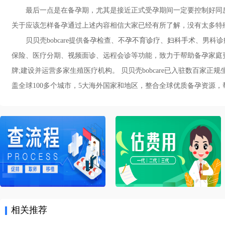
最后一点是在备孕期，尤其是接近正式受孕期间一定要控制好同房
关于应该怎样备孕通过上述内容相信大家已经有所了解，没有太多特
贝贝壳bobcare提供备孕检查、
不孕不育诊疗
、
妇科手术
、男科诊
保险、医疗分期、视频面诊、远程会诊等功能，致力于帮助备孕家庭
牌;建设并运营多家生殖医疗机构。 贝贝壳bobcare已入驻数百家
盖全球100多个城市，5大海外国家和地区，整合全球优质备孕资源，帮助备
相关推荐