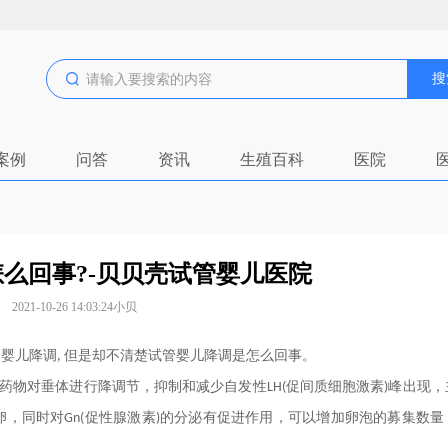
搜
案例
问答
资讯
生殖百科
医院
么回事?-贝贝壳试管婴儿医院
2021-10-26 14:03:24
小贝
管婴儿降调
但是却不清楚
试管婴儿降调
是
怎么回事
。
,
药物对垂体进行降调节，抑制和减少自发性
促间质细胞激素
峰出现，
LH(
)
卵，同时对
促性腺激素
的分泌有促进作用，可以增加卵泡的募集数量
Gn(
)