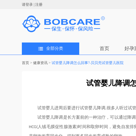
请登录
|
注册
首页
好孕
全部分类
首页
>
健康资讯
>
试管婴儿降调怎么回事?-贝贝壳试管婴儿医院
试管婴儿降调怎
试管婴儿
进周后要进行
试管婴儿降调
很多人听过
试
,
试管婴儿降调是长方案前的一种治疗，可以通过降调
人绒毛膜促性腺激素
时间和取卵时间，避免自发排
HCG(
)