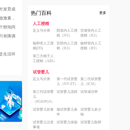
时发育成
热门百科
更多
放激素，
人工授精
个卵泡同
定义与分类
阴道内人工授
宫颈管内人工
精（IVI）
授精（ICI）
只有降调
输卵管人工授
宫腔内人工授
输卵管内人工
精(ITI)
精（IUI）
授精（IFI）
是生活环
第三方精子人
工授精（AID）
试管婴儿
定义与分类
第一代试管婴
第二代试管婴
儿（IVF-ET）
儿（ICSI）
第三代试管婴
试管婴儿流程
试管成功率
儿
（PGD/PGS）
试管婴儿饮食
做试管婴儿条
试管婴儿多少
件
钱
试管婴儿注意
试管婴儿保胎
试管婴儿取卵
事项