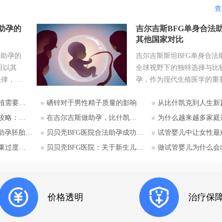
查
助孕的
吉尔吉斯BFG单身合法
其他国家对比
法助孕的
吉尔吉斯斯坦BFG单身合法
坦以其
全球视野下的独特选择与比较
法律，成
孕，作为现代生殖医学的重
注的目的
部分，为许多因生理原因无
意哪些？
硒锌对于男性精子质量的影响
从比什凯克到人生新篇：中国家庭赴吉尔吉斯助孕
助孕实现
生育的个人和家庭带来了希
，吉尔吉
而，全球各国对助孕的法律
庭选择比什凯克？
在吉尔吉斯做助孕，比什凯克BFG医院全流程深度解析：从签约到抱娃
为什么越来越多家庭选择吉尔吉斯助孕？比什凯克BFG医
入探讨。
异巨大，尤其对于单身人士
移植流程详解
贝贝壳BFG医院合法助孕成功率影响因素分析
试管婴儿中让女性最难熬的事
斯坦助孕
求，可选择的合法途径更是
激综合征
贝贝壳BFG医院：关于新生儿基因检测的必要性
做试管婴儿为什么会出现卵泡
关注单身
角。在这一背景下，吉尔吉
可能性与
BFG生殖妇产医院提供的单
斯斯坦阿
助孕服务，在全球范围内显
产医院的
独特和重要。 吉尔吉斯斯坦
价格透明
治疗保
的独特优势：单身合法助孕 
吉斯斯
吉斯斯坦是少数几个对助孕