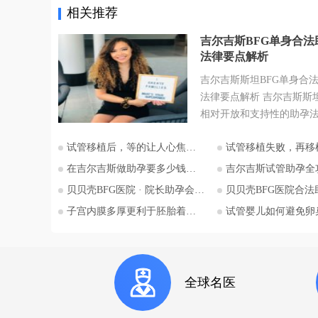
相关推荐
吉尔吉斯BFG单身合法
法律要点解析
吉尔吉斯斯坦BFG单身合
法律要点解析 吉尔吉斯斯
相对开放和支持性的助孕
为许多有生育需求人士关
试管移植后，等的让人心焦的胎心和胎芽，何时会出现？
试管移植失败，再移植需要注
地。特别是对于希望通过
为人父母梦想的单身人士
在吉尔吉斯做助孕要多少钱？2026比什凯克费用全公开，拒绝隐形消费
吉尔吉斯试管助孕全攻略：为什么越来越多的中国家
斯斯坦的法律框架值得深
贝贝壳BFG医院 · 院长助孕会（济南站）
贝贝壳BFG医院合法助孕胚胎
本文将详细解析吉尔吉斯
子宫内膜多厚更利于胚胎着床？
试管婴儿如何避免卵巢过度刺
法律的核心要点，并特别
委托人在该国进行助孕的
法律考量，并提供吉尔吉
拉套大学附属BFG生殖妇
全球名医
咨询信息。 核心要点一：吉尔吉
斯斯坦助孕法律概述 吉尔