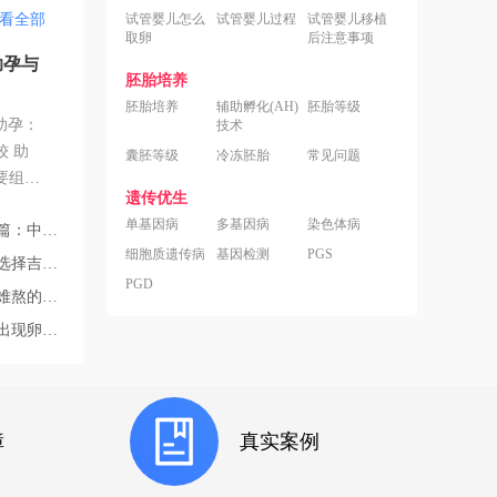
看全部
试管婴儿怎么
试管婴儿过程
试管婴儿移植
取卵
后注意事项
助孕与
胚胎培养
胚胎培养
辅助孵化(AH)
胚胎等级
助孕：
技术
 助
囊胚等级
冷冻胚胎
常见问题
要组成
遗传优生
法自行
单基因病
多基因病
染色体病
的完整路径解析
望。然
细胞质遗传病
基因检测
PGS
规定差
院的四个核心答案
的需
PGD
情有哪些？
凤毛麟
发育不良？
斯斯坦
身合法
得尤为
BFG
障
真实案例
吉尔
有明确