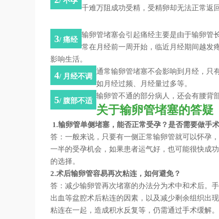
/ 不孕
千难万阻成功受精，受精卵却无法正常返
主要是由于输卵管
输卵管堵塞会引起痛经
3
/ 痛经
常在月经前一周开始，
临近月经期间越发
影响生活。
只
通常输卵管堵塞不会影响到月经，
4
/ 月经不调
如月经过频、月经量过多等。
还会有腰背
输卵管不通的部分病人，
5
/ 腹部不适
关于输卵管堵塞的答疑
1.输卵管单侧堵塞，能否正常受孕？是否需要做手
答：一般来说，只要有一侧正常输卵管就可以怀孕，
一半的受孕机会，如果患者运气好，也可能很快成功
的选择。
2.术后输卵管容易再次粘连，如何避免？
答：减少输卵管再次堵塞的办法分为术中和术后。手
出血等盆腔术后粘连的因素，以及减少剩余组织出现
粘连在一起，造成积水反复等，仍需通过手术缓解。