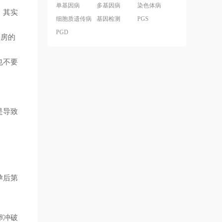
单基因病
多基因病
染色体病
；
其实
细胞质遗传病
基因检测
PGS
PGD
同房的
也不要
。
是导致
孕后第
卵冲破