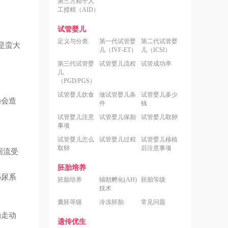
第三方精子人
工授精（AID）
试管婴儿
定义与分类
第一代试管婴
第二代试管婴
是蛮大
儿（IVF-ET）
儿（ICSI）
第三代试管婴
试管婴儿流程
试管成功率
。
儿
（PGD/PGS）
试管婴儿饮食
做试管婴儿条
试管婴儿多少
为会造
件
钱
试管婴儿注意
试管婴儿保胎
试管婴儿取卵
事项
试管婴儿怎么
试管婴儿过程
试管婴儿移植
取卵
后注意事项
回流受
胚胎培养
泌尿系
胚胎培养
辅助孵化(AH)
胚胎等级
技术
囊胚等级
冷冻胚胎
常见问题
动走动
遗传优生