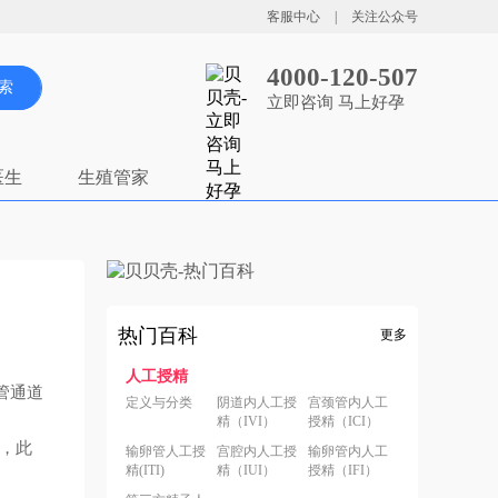
客服中心
|
关注公众号
4000-120-507
索
立即咨询 马上好孕
医生
生殖管家
热门百科
更多
人工授精
管通道
定义与分类
阴道内人工授
宫颈管内人工
精（IVI）
授精（ICI）
，此
输卵管人工授
宫腔内人工授
输卵管内人工
精(ITI)
精（IUI）
授精（IFI）