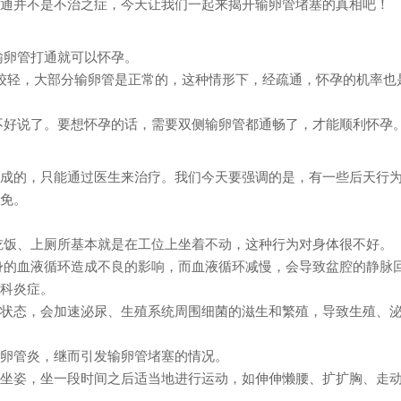
通并不是不治之症，今天让我们一起来揭开输卵管堵塞的真相吧！
输卵管打通就可以怀孕。
较轻，大部分输卵管是正常的，这种情形下，经疏通，怀孕的机率也
不好说了。要想怀孕的话，需要双侧输卵管都通畅了，才能顺利怀孕
成的，
只能通过
医生来治疗。我们今天要强调的是，
有一些后天行
免。
吃饭、上厕所
基本就是在工位上坐着不动，
这种行为对身体很不好。
身的血液循环造成不良的影响，
而血液循环减慢，
会导致盆腔的静脉
科炎症。
状态，
会加速泌尿、生殖系统周围细菌的滋生和繁殖，
导致生殖、
卵管炎，
继而引发输卵管堵塞的情况。
坐姿，
坐一段时间之后适当地进行运动，
如伸伸懒腰、扩扩胸、走