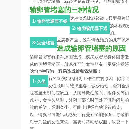
一旦输卵管堵塞，就很容易造成不孕。
当然输卵管不
输卵管堵塞的三种情况
这种情况比较轻微，只要是将
1
/ 输卵管通而不畅
损坏程度
2
/ 输卵管闭塞不通
的。
且病损严重，这种情况治愈的几率就
3
/ 完全堵塞
造成输卵管堵塞的原因
疾病或者是身体因素造
输卵管堵塞有多种原因造成，
成的输卵管堵塞，
所以在平时女性朋友一定要注意避
这“4”种行为，容易造成输卵管堵塞！
除了
有的备孕妈妈因为工作性质的原因，
1
/ 久坐
会对全
女性长时间维持坐姿，缺少活动，
阻
甚至出现盆腔淤血，从而
导致盆腔炎、附件炎等妇
女性久坐时，
外阴局部长时间处于潮湿闷热的
此外，
统的感染，
经期久坐，可能出现经血的逆行感染。
导致输
以上情况都可能出现感染上行蔓延至输卵管，
需要时常动动双腿，
改变一下
对于久坐的女性来说，
等。