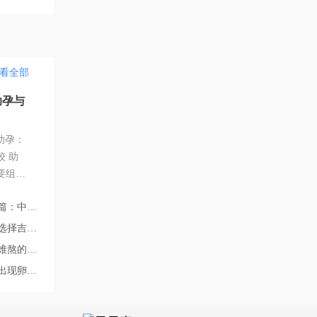
看全部
助孕与
助孕：
 助
要组成
法自行
的完整路径解析
望。然
规定差
院的四个核心答案
的需
情有哪些？
凤毛麟
发育不良？
斯斯坦
身合法
得尤为