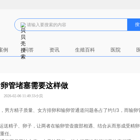
搜
案例
问答
资讯
生殖百科
医院
输卵管堵塞需要这样做
2026-02-06 11:49:33
小贝
，
男方精子质量、女方排卵和输卵管通道问题各占了约1/3，
而输卵
：运送精子、卵子，让两者在输卵管壶腹部相遇、结合从而形成受精卵
重任。