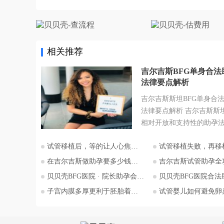
相关推荐
吉尔吉斯BFG单身合法
法律要点解析
吉尔吉斯斯坦BFG单身合
法律要点解析 吉尔吉斯斯
相对开放和支持性的助孕
为许多有生育需求人士关
试管移植后，等的让人心焦的胎心和胎芽，何时会出现？
试管移植失败，再移植需要注
地。特别是对于希望通过
为人父母梦想的单身人士
在吉尔吉斯做助孕要多少钱？2026比什凯克费用全公开，拒绝隐形消费
吉尔吉斯试管助孕全攻略：为什么越来越多的中国家
斯斯坦的法律框架值得深
贝贝壳BFG医院 · 院长助孕会（济南站）
贝贝壳BFG医院合法助孕胚胎
本文将详细解析吉尔吉斯
子宫内膜多厚更利于胚胎着床？
试管婴儿如何避免卵巢过度刺
法律的核心要点，并特别
委托人在该国进行助孕的
法律考量，并提供吉尔吉