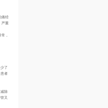
的痛经
，
严重
异常，
于少了
看患者
量减除
卵管又