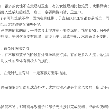
很多的女性不注意经期卫生，
有的女性经期比较难受，
就懒得动
前，
易侵入造成细菌感染，
所以一定要勤换内裤、卫生巾。
了有可能造成不孕，
因为在月经期，
子宫粘膜的血管很容易感染，
也会导致输卵管堵塞不孕。
者是体寒症状的话，
平时饮食上得注意
不要吃凉的、辣的食物；
另外
管堵塞。
平时饮食要有规律，
清淡为主，荤素搭配，
水果蔬菜不要断
，
避免腰腹部受凉。
上，
在不该有孩子的阶段意外身孕就要打掉。
有的还多次人流，
这
也
，
对女性的身体有着极大的损伤。
。
在无计划生育时，
一定要做好避孕措施。
，
停留在输卵管处形成宫外孕，这对女性来说是非常危险的，所以怀
输卵管不通，
都可能导致精子和卵子无法接触完成受精，
或者即便精