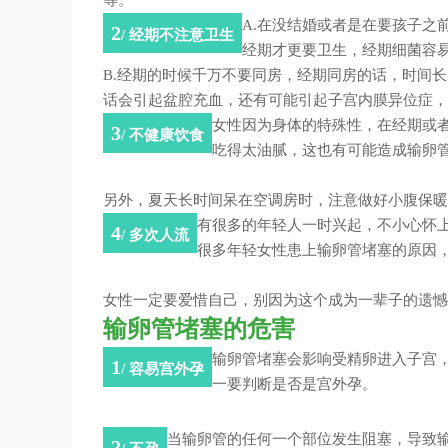
A.在没结婚或者是在要孩子之
2
/ 经期不注意卫生
经期才更要卫生，
经期细菌容
经期同房的话，
时间长
B.经期的时候千万不要同房，
话会引起盆腔充血，
还有可能引起子宫内膜异位症，
在经期或
女性因为身体的特殊性，
3
/ 不健康饮食
吃得太油腻，
这也有可能造成输卵
夏天长时间呆在空调房时，
注意做好小腹保暖
另外，
不小心怀
有很多的年轻人一时兴起，
4
/ 多次人流
很多年轻女性
患上输卵管堵塞的原因
女性一定要爱惜自己，
别因为这个成为一辈子的遗憾
输卵管堵塞的危害
会影响受精卵进入子宫
输卵管堵塞
1
/ 容易宫外孕
一要判断是否是宫外孕。
导致
当输卵管的任何一个部位发生阻塞，
2