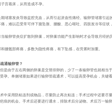
回子宫着床，从而造成不孕。
长期堵塞发炎导致盆腔充血，从而
引起淤血性痛经。
输卵管堵塞引起
疼痛，难以忍受
常可伴下腹坠胀、腰酸、
恶心呕吐、四肢发冷等症状
有当输卵管炎症扩散到卵巢，
对卵巢功能产生影响时
才会导致月经的
部和腰骶部疼痛，
多数为隐性疼痛，
有下坠感，
在劳累时加重。
术疏通输卵管？
但是由于左右两侧的卵巢是交替排卵的，少了一条输卵管也就相当
受孕。单侧堵塞如果进行输卵管疏通术，可以提高受孕机会，关键
术中采用防粘连剂或物品，尽量防止再次粘连；手术过程中还要尽
疤痕的机会。手术后还要进行通水，排除术后分泌物。术后万一输