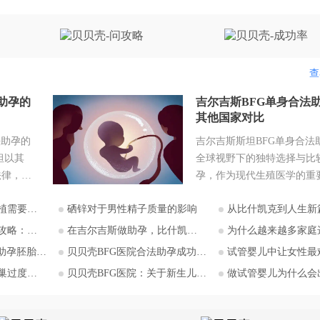
查
助孕的
吉尔吉斯BFG单身合法
其他国家对比
法助孕的
吉尔吉斯斯坦BFG单身合法
坦以其
全球视野下的独特选择与比较
法律，成
孕，作为现代生殖医学的重
注的目的
部分，为许多因生理原因无
意哪些？
硒锌对于男性精子质量的影响
从比什凯克到人生新篇：中国家庭赴吉尔吉斯助孕
助孕实现
生育的个人和家庭带来了希
，吉尔吉
而，全球各国对助孕的法律
庭选择比什凯克？
在吉尔吉斯做助孕，比什凯克BFG医院全流程深度解析：从签约到抱娃
为什么越来越多家庭选择吉尔吉斯助孕？比什凯克BFG医
入探讨。
异巨大，尤其对于单身人士
移植流程详解
贝贝壳BFG医院合法助孕成功率影响因素分析
试管婴儿中让女性最难熬的事
斯坦助孕
求，可选择的合法途径更是
激综合征
贝贝壳BFG医院：关于新生儿基因检测的必要性
做试管婴儿为什么会出现卵泡
关注单身
角。在这一背景下，吉尔吉
可能性与
BFG生殖妇产医院提供的单
斯斯坦阿
助孕服务，在全球范围内显