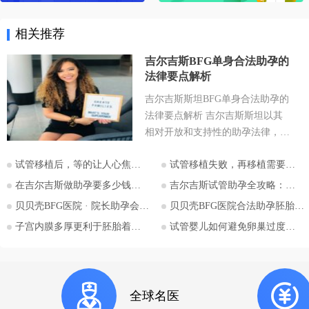
相关推荐
吉尔吉斯BFG单身合法助孕的
法律要点解析
吉尔吉斯斯坦BFG单身合法助孕的
法律要点解析 吉尔吉斯斯坦以其
相对开放和支持性的助孕法律，成
为许多有生育需求人士关注的目的
试管移植后，等的让人心焦的胎心和胎芽，何时会出现？
试管移植失败，再移植需要注意哪些？
地。特别是对于希望通过助孕实现
为人父母梦想的单身人士，吉尔吉
在吉尔吉斯做助孕要多少钱？2026比什凯克费用全公开，拒绝隐形消费
吉尔吉斯试管助孕全攻略：为什么越来越多的中国家庭选择比什凯克？
斯斯坦的法律框架值得深入探讨。
贝贝壳BFG医院 · 院长助孕会（济南站）
贝贝壳BFG医院合法助孕胚胎移植流程详解
本文将详细解析吉尔吉斯斯坦助孕
子宫内膜多厚更利于胚胎着床？
试管婴儿如何避免卵巢过度刺激综合征
法律的核心要点，并特别关注单身
委托人在该国进行助孕的可能性与
法律考量，并提供吉尔吉斯斯坦阿
拉套大学附属BFG生殖妇产医院的
全球名医
咨询信息。 核心要点一：吉尔吉