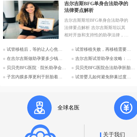
吉尔吉斯BFG单身合法助孕的
法律要点解析
吉尔吉斯斯坦BFG单身合法助孕的
法律要点解析 吉尔吉斯斯坦以其
相对开放和支持性的助孕法律，成
为许多有生育需求人士关注的目的
试管移植后，等的让人心焦的胎心和胎芽，何时会出现？
试管移植失败，再移植需要注意哪些？
地。特别是对于希望通过助孕实现
为人父母梦想的单身人士，吉尔吉
在吉尔吉斯做助孕要多少钱？2026比什凯克费用全公开，拒绝隐形消费
吉尔吉斯试管助孕全攻略：为什么越来越多的中国家庭选择比什凯克？
斯斯坦的法律框架值得深入探讨。
贝贝壳BFG医院 · 院长助孕会（济南站）
贝贝壳BFG医院合法助孕胚胎移植流程详解
本文将详细解析吉尔吉斯斯坦助孕
子宫内膜多厚更利于胚胎着床？
试管婴儿如何避免卵巢过度刺激综合征
法律的核心要点，并特别关注单身
委托人在该国进行助孕的可能性与
法律考量，并提供吉尔吉斯斯坦阿
拉套大学附属BFG生殖妇产医院的
全球名医
咨询信息。 核心要点一：吉尔吉
斯斯坦助孕法律概述 吉尔吉斯斯
坦是少数几个明确允许商业助孕的
国家之一。其法律框架主要体现在
关于我们