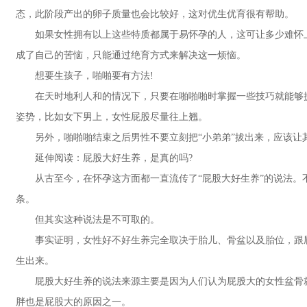
态，此阶段产出的卵子质量也会比较好，这对优生优育很有帮助。
如果女性拥有以上这些特质都属于易怀孕的人，这可让多少难怀上
成了自己的苦恼，只能通过绝育方式来解决这一烦恼。
想要生孩子，啪啪要有方法!
在天时地利人和的情况下，只要在啪啪啪时掌握一些技巧就能够提
姿势，比如女下男上，女性屁股尽量往上翘。
另外，啪啪啪结束之后男性不要立刻把“小弟弟”拔出来，应该让其
延伸阅读：屁股大好生养，是真的吗?
从古至今，在怀孕这方面都一直流传了“屁股大好生养”的说法。
条。
但其实这种说法是不可取的。
事实证明，女性好不好生养完全取决于胎儿、骨盆以及胎位，跟屁
生出来。
屁股大好生养的说法来源主要是因为人们认为屁股大的女性盆骨就
胖也是屁股大的原因之一。