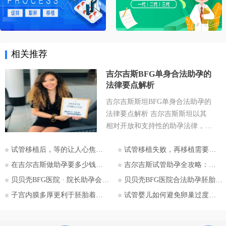
相关推荐
吉尔吉斯BFG单身合法助孕的
法律要点解析
吉尔吉斯斯坦BFG单身合法助孕的
法律要点解析 吉尔吉斯斯坦以其
相对开放和支持性的助孕法律，成
为许多有生育需求人士关注的目的
试管移植后，等的让人心焦的胎心和胎芽，何时会出现？
试管移植失败，再移植需要注意哪些？
地。特别是对于希望通过助孕实现
为人父母梦想的单身人士，吉尔吉
在吉尔吉斯做助孕要多少钱？2026比什凯克费用全公开，拒绝隐形消费
吉尔吉斯试管助孕全攻略：为什么越来越多的中国家庭选择比什凯克？
斯斯坦的法律框架值得深入探讨。
贝贝壳BFG医院 · 院长助孕会（济南站）
贝贝壳BFG医院合法助孕胚胎移植流程详解
本文将详细解析吉尔吉斯斯坦助孕
子宫内膜多厚更利于胚胎着床？
试管婴儿如何避免卵巢过度刺激综合征
法律的核心要点，并特别关注单身
委托人在该国进行助孕的可能性与
法律考量，并提供吉尔吉斯斯坦阿