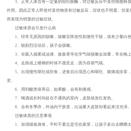
3、正常人体含有一定量的组织胺酶，对过敏反应中某些细胞释放的
作用。因此正常人即使对某些物质有过敏反应，症状也不明显。但某
而表现为明显的过敏症状。
过敏体质会引发什么病
1、经常无原因的咳嗽，咳嗽呈阵发性刺激性干咳，或有少量白色
2、较剧烈活动后，孩子会咳嗽。
3、在吸入烟雾或油漆、敌敌畏等化学气味咳嗽会加重，常在晚上
4、走路或上楼梯的时候不愿意走，因为容易气喘。
5、出现慢性呕吐或拒食，进食后出现恶心和呕吐、腹痛或痉挛，
变。
6、用到酸类保养品，如果酸，会有刺痛感。
7、喝酒或长时间处在不通风的室内，皮肤就发红发热。
8、会有冬季痒，外油内干肤质，出油量大皮肤却看起来没光泽
过敏体质的注意事项
1、加强锻炼身体，平时不要总是宅在家里，让孩子多出去晒晒太