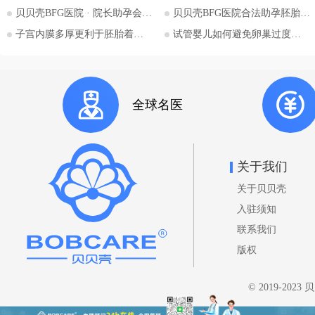
斯斯坦的法律框架值得深入探讨。
贝贝壳BFG医院 · 院长助孕会（济南站）
贝贝壳BFG医院合法助孕胚胎移植流程详解
本文将详细解析吉尔吉斯斯坦助孕
子宫内膜多厚更利于胚胎着床？
试管婴儿如何避免卵巢过度刺激综合征
法律的核心要点，并特别关注单身
委托人在该国进行助孕的可能性与
法律考量，并提供吉尔吉斯斯坦阿
拉套大学附属BFG生殖妇产医院的
全球名医
咨询信息。 核心要点一：吉尔吉
斯斯坦助孕法律概述 吉尔吉斯斯
坦是少数几个明确允许商业助孕的
国家之一。其法律框架主要体现在
关于我们
《家庭法》、《公民健康保护法》
关于贝贝壳
等相关法规中。 助孕合法性： 吉
尔吉斯斯坦法律明确承认并规范了
入驻须知
助孕行为，包括商业助孕，允许委
联系我们
托人向助孕母亲支付报酬。 亲权
版权
认定： 法律明确规定，在签署合
法助孕协议后，通过助孕出生的孩
© 2019-202
子，其合法父母直接认定为委托
人，而非助孕母亲。助孕母亲在分