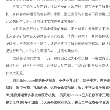
不管是二胎的大龄产妇，还是初孕的大龄产妇，都有必要了解备孕
长，身体各种问题可能都会浮出水面，那么生育能力也会不同程度上
此若想怀孕，对女性的身体要求也是比较高的。
女性年龄已经超过了标准怀孕的年龄，那么就要在备孕期多下功夫
进入备孕阶段时首先要做备孕前的检查，毕竟年龄大了，身体整体状
孕阶段，检查就更不可缺了，通过检查可了解身体的基本状况，确认
况进行评估，告知相关调理方向，提高备孕效率。
大龄备孕期的女性，千万不要给自己过大心理负担，不要觉得自己
越是乱想，越不利于健康。即使是大龄产妇，可是现在医学这么发达
什么大问题。
贝贝壳bobcare提供
备孕检查
、
不孕不育诊疗
、妇科手术、男科诊
保险、医疗分期、视频面诊、远程会诊等功能，致力于帮助备孕家庭
牌;建设并运营多家生殖医疗机构。 贝贝壳bobcare已入驻数百
覆盖全球100多个城市，5大海外国家和地区，整合全球优质备孕资源，帮助