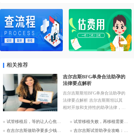
相关推荐
吉尔吉斯BFG单身合法助孕的
法律要点解析
吉尔吉斯斯坦BFG单身合法助孕的
法律要点解析 吉尔吉斯斯坦以其
相对开放和支持性的助孕法律，成
为许多有生育需求人士关注的目的
试管移植后，等的让人心焦的胎心和胎芽，何时会出现？
试管移植失败，再移植需要注意哪些？
地。特别是对于希望通过助孕实现
为人父母梦想的单身人士，吉尔吉
在吉尔吉斯做助孕要多少钱？2026比什凯克费用全公开，拒绝隐形消费
吉尔吉斯试管助孕全攻略：为什么越来越多的中国家庭选择比什凯克？