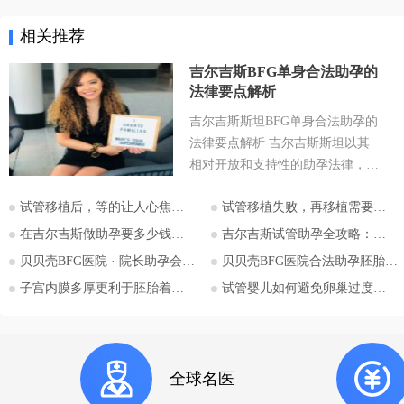
相关推荐
吉尔吉斯BFG单身合法助孕的
法律要点解析
吉尔吉斯斯坦BFG单身合法助孕的
法律要点解析 吉尔吉斯斯坦以其
相对开放和支持性的助孕法律，成
为许多有生育需求人士关注的目的
试管移植后，等的让人心焦的胎心和胎芽，何时会出现？
试管移植失败，再移植需要注意哪些？
地。特别是对于希望通过助孕实现
为人父母梦想的单身人士，吉尔吉
在吉尔吉斯做助孕要多少钱？2026比什凯克费用全公开，拒绝隐形消费
吉尔吉斯试管助孕全攻略：为什么越来越多的中国家庭选择比什凯克？
斯斯坦的法律框架值得深入探讨。
贝贝壳BFG医院 · 院长助孕会（济南站）
贝贝壳BFG医院合法助孕胚胎移植流程详解
本文将详细解析吉尔吉斯斯坦助孕
子宫内膜多厚更利于胚胎着床？
试管婴儿如何避免卵巢过度刺激综合征
法律的核心要点，并特别关注单身
委托人在该国进行助孕的可能性与
法律考量，并提供吉尔吉斯斯坦阿
拉套大学附属BFG生殖妇产医院的
全球名医
咨询信息。 核心要点一：吉尔吉
斯斯坦助孕法律概述 吉尔吉斯斯