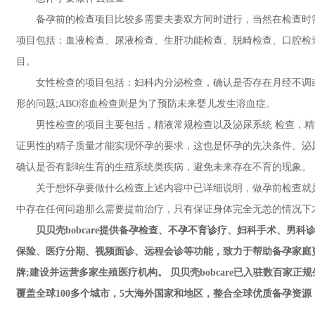
备孕前的检查项目比较多需要夫妻双方同时进行，当然在检查时需
项目包括：血液检查、尿液检查、生肝功能检查、脱畸检查、口腔检
目。
女性检查的项目包括：妇科内分泌检查，确认是否存在月经不调或
形的问题;ABO溶血检查则是为了预防未来婴儿发生溶血症。
男性检查的项目主要包括，精液常规检查以及泌尿系统 检查，精
证男性的精子质量才能实现怀孕的要求，这也是怀孕的先决条件。泌
确认是否有影响生育的生殖系统类疾病，避免未来存在不育的现象。
关于想怀孕要做什么检查上述内容中已详细说明，做孕前检查就是
中存在任何问题那么需要提前治疗，只有保证身体完全无恙的情况下
贝贝壳bobcare提供备孕检查、
不孕不育诊疗
、妇科手术、男科诊
保险、医疗分期、视频面诊、远程会诊等功能，致力于帮助备孕家庭
牌;建设并运营多家生殖医疗机构。 贝贝壳bobcare已入驻数百
覆盖全球100多个城市，5大海外国家和地区，整合全球优质备孕资