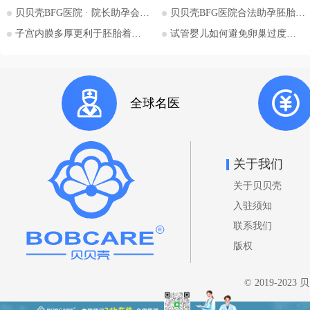
斯斯坦的法律框架值得深入探讨。
贝贝壳BFG医院 · 院长助孕会（济南站）
贝贝壳BFG医院合法助孕胚胎移植流程详解
本文将详细解析吉尔吉斯斯坦助孕
子宫内膜多厚更利于胚胎着床？
试管婴儿如何避免卵巢过度刺激综合征
法律的核心要点，并特别关注单身
委托人在该国进行助孕的可能性与
法律考量，并提供吉尔吉斯斯坦阿
拉套大学附属BFG生殖妇产医院的
全球名医
咨询信息。 核心要点一：吉尔吉
斯斯坦助孕法律概述 吉尔吉斯斯
坦是少数几个明确允许商业助孕的
国家之一。其法律框架主要体现在
关于我们
《家庭法》、《公民健康保护法》
关于贝贝壳
等相关法规中。 助孕合法性： 吉
尔吉斯斯坦法律明确承认并规范了
入驻须知
助孕行为，包括商业助孕，允许委
联系我们
托人向助孕母亲支付报酬。 亲权
版权
认定： 法律明确规定，在签署合
法助孕协议后，通过助孕出生的孩
© 2019-202
子，其合法父母直接认定为委托
人，而非助孕母亲。助孕母亲在分