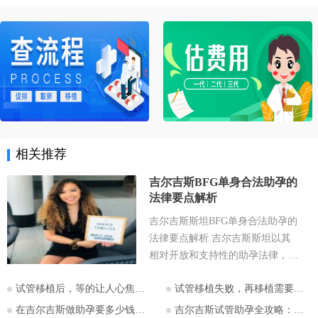
相关推荐
吉尔吉斯BFG单身合法助孕的
法律要点解析
吉尔吉斯斯坦BFG单身合法助孕的
法律要点解析 吉尔吉斯斯坦以其
相对开放和支持性的助孕法律，成
为许多有生育需求人士关注的目的
试管移植后，等的让人心焦的胎心和胎芽，何时会出现？
试管移植失败，再移植需要注意哪些？
地。特别是对于希望通过助孕实现
为人父母梦想的单身人士，吉尔吉
在吉尔吉斯做助孕要多少钱？2026比什凯克费用全公开，拒绝隐形消费
吉尔吉斯试管助孕全攻略：为什么越来越多的中国家庭选择比什凯克？