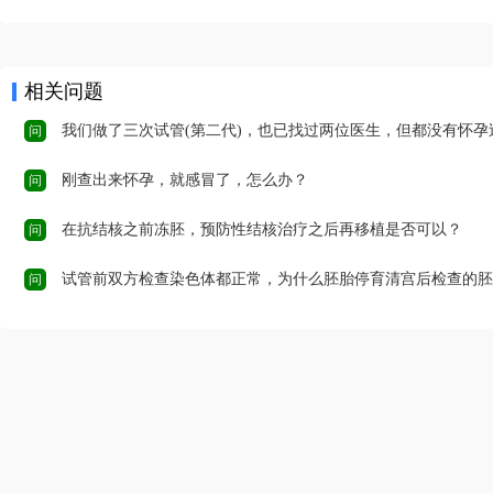
相关问题
我们做了三次试管(第二代)，也已找过两位医生，但都没有怀孕过，三次受精率都偏低，真是欲哭无泪。而在第三次失败后，医师说觉我的卵似乎软软的，不像一般的卵有弹性、较饱满。这是怎么回事，要怎么办？下次再做还
问
刚查出来怀孕，就感冒了，怎么办？
问
在抗结核之前冻胚，预防性结核治疗之后再移植是否可以？
问
试管前双方检查染色体都正常，为什么胚胎停育清宫后检查的胚胎染色体异
问