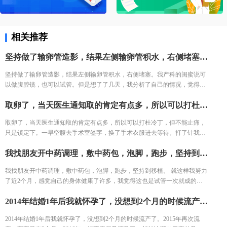
相关推荐
坚持做了输卵管造影，结果左侧输卵管积水，右侧堵塞。我产科的闺蜜说可以做腹腔镜，也可以试管。但是想了了几天，我分析了自己的情况，觉得手术之后再尝试，万一没怀复发还是要去试管。再者也怕自己怀容易宫外孕，我家离三附院比较近，打算直接去三附院，试管了。
坚持做了输卵管造影，结果左侧输卵管积水，右侧堵塞。我产科的闺蜜说可
以做腹腔镜，也可以试管。但是想了了几天，我分析了自己的情况，觉得手
术之后再尝试，万一没怀复发还是要去试管。再者也怕自己怀容易宫外孕，
取卵了，当天医生通知取的肯定有点多，所以可以打杜冷丁，但不能止痛，只是镇定下。一早空腹去手术室签字，换了手术衣服进去等待。打了针我就躺床上等着，看着之前取卵的姐妹一个一个出来都哭了，我也怕的不行了。 结果出来了，取了22个，配对17个，结果冻胚5个囊胚1个。 取卵之后第三天，卵巢过度刺激征开始了，喝进去的水和食物根本排不出来。进去多出来少，可想而知多难受，短短几天，肚子如同怀孕几个月，全身鼓起来，吃不好睡不好。 由于积液严重，直接住院治疗，期间对几种治疗的药物全部过敏。每天只能挂葡萄糖，难受得想死。 最后听产科闺蜜建议，托人去医药公司买了人球白蛋白挂上，突然一晚跑了很多次厕所，第二天马上松快了许多。这关算是熬过去了。 补充下，造成卵巢过度刺激征的原因一个是因为年轻，卵巢敏感，受到大量药物刺激，激素水平失调，再者就是血液里的电解质缺失导致大量血液里的蛋白流失。
我家离三附院比较近，打算直接去三附院，试管了。
取卵了，当天医生通知取的肯定有点多，所以可以打杜冷丁，但不能止痛，
只是镇定下。一早空腹去手术室签字，换了手术衣服进去等待。打了针我就
躺床上等着，看着之前取卵的姐妹一个一个出来都哭了，我也怕的不行了。
我找朋友开中药调理，敷中药包，泡脚，跑步，坚持到移植。 就这样我努力了近2个月，感觉自己的身体健康了许多，我觉得这也是试管一次就成的重要原因之一。 好不容易熬到了11月，B超医生一看内膜只有0.6cm，劝我取消移植，其实自己之前3次促排内膜都很好，这次内膜薄可能是因为周期长，内膜还没长起来，还有对补佳乐这个药根本不吸收，所以我还是坚持移植，医生说要平常心，但我看姐妹们的分享知道成功率可能只有1成不到了。 因为医生要求移植前三天每天塞2颗黄体酮，给移植做准备，我竟然忘了1次，又吓得不行，但是我想既然都到了现在，不想浪费这么多心血，再者调理了身体之后，我对自己有信心。 医生也就没说什么，直接签了风险书，等着隔天移植。 11月30号移植当天，我紧张半天，移植竟然一点感觉都没有。移植之后我直接回家了。
结果出来了，取了22个，配对17个，结果冻胚5个囊胚1个。 取卵之后第三
天，卵巢过度刺激征开始了，喝进去的水和食物根本排不出来。进去多出来
我找朋友开中药调理，敷中药包，泡脚，跑步，坚持到移植。 就这样我努力
少，可想而知多难受，短短几天，肚子如同怀孕几个月，全身鼓起来，吃不
了近2个月，感觉自己的身体健康了许多，我觉得这也是试管一次就成的重
好睡不好。 由于积液严重，直接住院治疗，期间对几种治疗的药物全部过
要原因之一。 好不容易熬到了11月，B超医生一看内膜只有0.6cm，劝我取消
敏。每天只能挂葡萄糖，难受得想死。 最后听产科闺蜜建议，托人去医药公
2014年结婚1年后我就怀孕了，没想到2个月的时候流产了。2015年再次流产，宝宝只有3个月。2016年，好不容易又怀孕了，却被诊断出了宫外孕。接下来的2年，一直没有怀孕的音信。 不知道为什么命运要一直这样折磨我，万般无奈下，我踏上了试管的旅途。 我拉着老公来到了郑大三附院的生殖中心。 初步问诊，医生给了我一叠厚厚的检查单。我按照检查单并对照着手上的纸张，一个窗口一个窗口的去检查了。这样检查的日子，一直持续了一个月，所有检查结果才凑齐。
移植，其实自己之前3次促排内膜都很好，这次内膜薄可能是因为周期长，
司买了人球白蛋白挂上，突然一晚跑了很多次厕所，第二天马上松快了许
内膜还没长起来，还有对补佳乐这个药根本不吸收，所以我还是坚持移植，
多。这关算是熬过去了。 补充下，造成卵巢过度刺激征的原因一个是因为年
2014年结婚1年后我就怀孕了，没想到2个月的时候流产了。2015年再次流
医生说要平常心，但我看姐妹们的分享知道成功率可能只有1成不到了。 因
轻，卵巢敏感，受到大量药物刺激，激素水平失调，再者就是血液里的电解