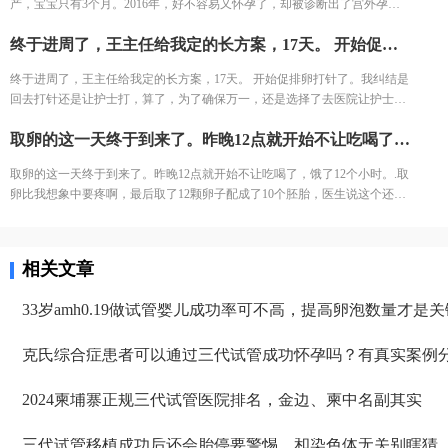
产，宝宝只有3个月。2016年，好不容易又怀孕了，却被诊断出了宫外孕。
为医生要求移植前三天每天塞2颗黄体酮，给移植做准备，我竟然忘了1次，
质缺失导致大量血液里的蛋白流失。
接下来的2年，一直没有怀孕的音信。 不知道为什么命运要一直这样折磨
又吓得不行，但是我想既然都到了现在，不想浪费这么多心血，再者调理了
终于进周了，王主任给我定的长方案，17天。 开始促排卵打针了。我纠结是回去打针还是让护士打，算了，为了确保万一，还是选择了去医院让护士打。今天去打针的人还是挺多的，再有耐心的护士也无法保持笑脸。给我打针的护士进到注射室的时候，满脸疲惫，但是还是耐心的给我打针了!
我，万般无奈下，我踏上了试管的旅途。 我拉着老公来到了郑大三附院的生
身体之后，我对自己有信心。 医生也就没说什么，直接签了风险书，等着隔
殖中心。 初步问诊，医生给了我一叠厚厚的检查单。我按照检查单并对照着
天移植。 11月30号移植当天，我紧张半天，移植竟然一点感觉都没有。移植
终于进周了，王主任给我定的长方案，17天。 开始促排卵打针了。我纠结是
手上的纸张，一个窗口一个窗口的去检查了。这样检查的日子，一直持续了
之后我直接回家了。
回去打针还是让护士打，算了，为了确保万一，还是选择了去医院让护士
一个月，所有检查结果才凑齐。
打。今天去打针的人还是挺多的，再有耐心的护士也无法保持笑脸。给我打
取卵的这一天终于到来了。昨晚12点就开始不让吃喝了，饿了12个小时。.取卵比我想象中要疼啊，最后取了12颗卵子配成了10个胚胎，医生说这个还是不错的结果了，我也不知道算好不算，但是我尽力了啊。医生建议我继续养囊。没想到配成了5个囊胚！太高兴了，今天我要吃点好吃的庆祝下。
针的护士进到注射室的时候，满脸疲惫，但是还是耐心的给我打针了!
取卵的这一天终于到来了。昨晚12点就开始不让吃喝了，饿了12个小时。.取
卵比我想象中要疼啊，最后取了12颗卵子配成了10个胚胎，医生说这个还是
不错的结果了，我也不知道算好不算，但是我尽力了啊。医生建议我继续养
囊。没想到配成了5个囊胚！太高兴了，今天我要吃点好吃的庆祝下。
相关文章
33岁amh0.19做试管婴儿成功率可不高，提高卵泡数量才是关
克氏综合症患者可以通过三代试管成功怀孕吗？有真实案例
2024柬埔寨正规三代试管医院排名，金边、柬中名副其实
三代试管移植成功后还会胎停要警惕，和染色体无关别瞎猜