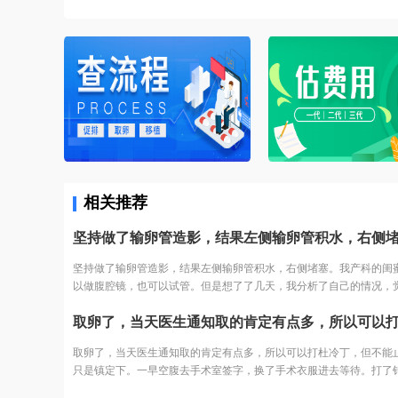
相关推荐
坚持做了输卵管造影，结果左侧输卵管积水，右侧堵塞。我产科的闺
以做腹腔镜，也可以试管。但是想了了几天，我分析了自己的情况，
术之后再尝试，万一没怀复发还是要去试管。再者也怕自己怀容易宫
我家离三附院比较近，打算直接去三附院，试管了。
取卵了，当天医生通知取的肯定有点多，所以可以打杜冷丁，但不能
只是镇定下。一早空腹去手术室签字，换了手术衣服进去等待。打了
躺床上等着，看着之前取卵的姐妹一个一个出来都哭了，我也怕的不