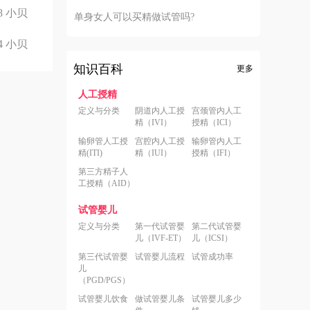
8
小贝
单身女人可以买精做试管吗?
4
小贝
知识百科
更多
人工授精
定义与分类
阴道内人工授
宫颈管内人工
精（IVI）
授精（ICI）
输卵管人工授
宫腔内人工授
输卵管内人工
精(ITI)
精（IUI）
授精（IFI）
第三方精子人
工授精（AID）
试管婴儿
定义与分类
第一代试管婴
第二代试管婴
儿（IVF-ET）
儿（ICSI）
第三代试管婴
试管婴儿流程
试管成功率
儿
（PGD/PGS）
试管婴儿饮食
做试管婴儿条
试管婴儿多少