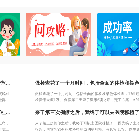
坚持做了输卵管造影，结果左侧输卵管积水，右侧堵塞。我产科的闺蜜说可以做腹腔镜，也可以试管。但是想了了几天，我分析了自己的情况，觉得手术之后再尝试，万一没怀复发还是要去试管。再者也怕自己怀容易宫外孕，我家离三附院比较近，打算直接去三附院，试管了。
蜜说可
做检查花了一个月时间，包括全面的体检和染色体检查，都通
觉得手
检费用大概1万。 例假第二天查了激素6项之后，定了方案，AMH
外孕，
况还可以，所以直接是长方案。开始降调打针，然后打促排针
取卵了，当天医生通知取的肯定有点多，所以可以打杜冷丁，但不能止痛，只是镇定下。一早空腹去手术室签字，换了手术衣服进去等待。打了针我就躺床上等着，看着之前取卵的姐妹一个一个出来都哭了，我也怕的不行了。 结果出来了，取了22个，配对17个，结果冻胚5个囊胚1个。 取卵之后第三天，卵巢过度刺激征开始了，喝进去的水和食物根本排不出来。进去多出来少，可想而知多难受，短短几天，肚子如同怀孕几个月，全身鼓起来，吃不好睡不好。 由于积液严重，直接住院治疗，期间对几种治疗的药物全部过敏。每天只能挂葡萄糖，难受得想死。 最后听产科闺蜜建议，托人去医药公司买了人球白蛋白挂上，突然一晚跑了很多次厕所，第二天马上松快了许多。这关算是熬过去了。 补充下，造成卵巢过度刺激征的原因一个是因为年轻，卵巢敏感，受到大量药物刺激，激素水平失调，再者就是血液里的电解质缺失导致大量血液里的蛋白流失。
针。 打了几天促排针之后医生通知说，吸收不太好，可能最后
有成熟的卵子，还让我签了风险通知书。也可以放弃继续打针
止痛，
来了第三次例假之后，我终于可以去医院移植了。 因为换了主
没有放弃。 然后开始每天加大剂量，之后出现了严重的并发症
针我就
报告，说输卵管有积水移植的成功率可能只有10%-15%。 医生
跟大家细说。 因为卵泡一直长不大，所以和我一批的姐妹都停
行了。
植试试，毕竟胚胎多。最后我决定还是移植试试，第一只是一
还在打针，一共打了14天促排针。