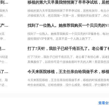
我找朋友开中药调理，敷中药包，泡脚，跑步，坚持到移植。 就这样我努力了近2个月，感觉自己的身体健康了许多，我觉得这也是试管一次就成的重要原因之一。 好不容易熬到了11月，B超医生一看内膜只有0.6cm，劝我取消移植，其实自己之前3次促排内膜都很好，这次内膜薄可能是因为周期长，内膜还没长起来，还有对补佳乐这个药根本不吸收，所以我还是坚持移植，医生说要平常心，但我看姐妹们的分享知道成功率可能只有1成不到了。 因为医生要求移植前三天每天塞2颗黄体酮，给移植做准备，我竟然忘了1次，又吓得不行，但是我想既然都到了现在，不想浪费这么多心血，再者调理了身体之后，我对自己有信心。 医生也就没说什么，直接签了风险书，等着隔天移植。 11月30号移植当天，我紧张半天，移植竟然一点感觉都没有。移植之后我直接回家了。
第三
是中度，有可能只是堵塞了，造影剂打进去，没有出来，显示
多出来
我也可以调理身体去掉积水啊。
我努力
移植的第六天早晨我悄悄测了早早孕试纸，居然有灰印，有点
，吃不
成的重
才移植第六天，然后我隔一天测一次，慢慢的开始变深了，内
部过
劝我取消
越大。果不其然，移植后第14天hcg2640。 在等一超的的几天
医药公
2014年结婚1年后我就怀孕了，没想到2个月的时候流产了。2015年再次流产，宝宝只有3个月。2016年，好不容易又怀孕了，却被诊断出了宫外孕。接下来的2年，一直没有怀孕的音信。 不知道为什么命运要一直这样折磨我，万般无奈下，我踏上了试管的旅途。 我拉着老公来到了郑大三附院的生殖中心。 初步问诊，医生给了我一叠厚厚的检查单。我按照检查单并对照着手上的纸张，一个窗口一个窗口的去检查了。这样检查的日子，一直持续了一个月，所有检查结果才凑齐。
期长，
血又去医院查了一次，那是移植的第19天，hcg3340。 医生说
了许
移植，
一看有卵黄囊，但孕囊不规则，因为出血加孕囊不规则，医生
因为年
次流
找到了一位熟人。她推荐我购买一个贝贝壳的VIP服务包，每次
。 因
产，回家保胎，把我吓的赶紧回家躺着保胎。煎熬啊，就这样熬
的电解
外孕。
接给我挂VIP专家号。总算不是一个人跑上跑下了。
1次，
周之后去查一超，结果都好，孕囊好了，胎心胎芽也比别人长的
折磨
调理了
早期出血真没什么，出现褐色分泌物的原因太多，但如果是鲜
终于进周了，王主任给我定的长方案，17天。 开始促排卵打针了。我纠结是回去打针还是让护士打，算了，为了确保万一，还是选择了去医院让护士打。今天去打针的人还是挺多的，再有耐心的护士也无法保持笑脸。给我打针的护士进到注射室的时候，满脸疲惫，但是还是耐心的给我打针了!
院的生
等着隔
院做详细的检查了。 还有如果孕囊不规则，应该是胚胎还小，
对照着
。移植
好，不要吓唬自己。所以还是要听医生的，让什么时候去检查
纠结是
打了7天针，我肚子已经千疮百孔了。老公看了有些心疼，说老
持续了
去，不要提早，免得吓一跳，没事都吓出事了。 不要太焦虑了
护士
真佩服你了，以前你可是个连抽血都叫半天的人啊！那是我也没
怀孕了，相信你们也可以！祝大家2020都好孕。
给我打
为总是要请假，工资被扣了不少钱。但是我又不想让单位的人
取卵的这一天终于到来了。昨晚12点就开始不让吃喝了，饿了12个小时。.取卵比我想象中要疼啊，最后取了12颗卵子配成了10个胚胎，医生说这个还是不错的结果了，我也不知道算好不算，但是我尽力了啊。医生建议我继续养囊。没想到配成了5个囊胚！太高兴了，今天我要吃点好吃的庆祝下。
管，就辞职了，钱，没了可以再挣，孩子，要赶快要！为了宝
意！
。.取
今天来医院移植，王主任亲自给我做手术，移植的时候感觉很
个还是
种生命的延续。过程也很快，没什么感觉。移植完，护士嘱咐
继续养
动，多休息，12天后可以测测早早孕，然后我就回家了。
查看全