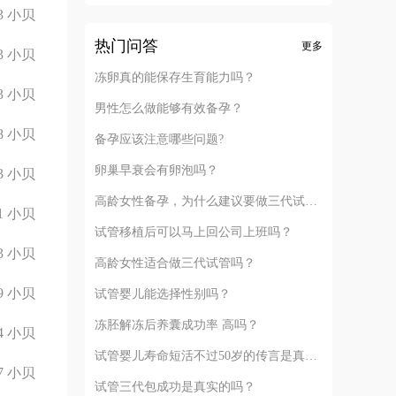
3
小贝
热门问答
更多
3
小贝
冻卵真的能保存生育能力吗？
3
小贝
男性怎么做能够有效备孕？
8
小贝
备孕应该注意哪些问题?
卵巢早衰会有卵泡吗？
3
小贝
高龄女性备孕，为什么建议要做三代试管？
1
小贝
试管移植后可以马上回公司上班吗？
3
小贝
高龄女性适合做三代试管吗？
9
小贝
试管婴儿能选择性别吗？
冻胚解冻后养囊成功率 高吗？
4
小贝
试管婴儿寿命短活不过50岁的传言是真的吗？
7
小贝
试管三代包成功是真实的吗？