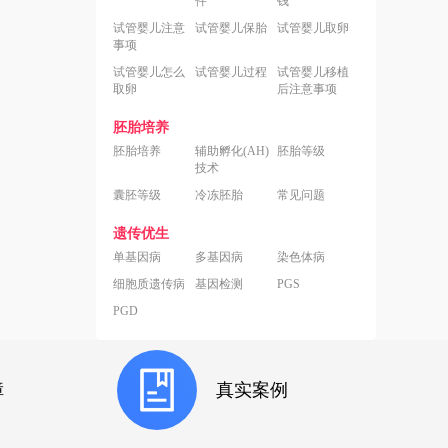
件
钱
试管婴儿注意
试管婴儿保胎
试管婴儿取卵
事项
试管婴儿怎么
试管婴儿过程
试管婴儿移植
取卵
后注意事项
胚胎培养
胚胎培养
辅助孵化(AH)
胚胎等级
技术
囊胚等级
冷冻胚胎
常见问题
遗传优生
单基因病
多基因病
染色体病
细胞质遗传病
基因检测
PGS
PGD
障
真实案例