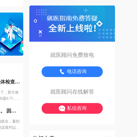
就医顾问免费致电
电话咨询
做检查花了一个月时间，包括全面的体检和染色体检查，都通过了，双方体检费用大概1万。 例假第二天查了激素6项之后，定了方案，AMH是6.75，情况还可以，所以直接是长方案。开始降调打针，然后打促排针，用的进口针。 打了几天促排针之后医生通知说，吸收不太好，可能最后取的时候都没有成熟的卵子，还让我签了风险通知书。也可以放弃继续打针，当然我肯定没有放弃。 然后开始每天加大剂量，之后出现了严重的并发症，一会儿后面跟大家细说。 因为卵泡一直长不大，所以和我一批的姐妹都停针取卵了，我还在打针，一共打了14天促排针。
就医顾问在线解答
过了，双方体
是6.75，情
，用的进口
私信咨询
来了第三次例假之后，我终于可以去医院移植了。 因为换了主治医生，看到报告，说输卵管有积水移植的成功率可能只有10%-15%。 医生建议我可以移植试试，毕竟胚胎多。最后我决定还是移植试试，第一只是一侧积水，并且是中度，有可能只是堵塞了，造影剂打进去，没有出来，显示是积水。第二我也可以调理身体去掉积水啊。
取的时候都没
，当然我肯定
治医生，看到
，一会儿后面
建议我可以移
针取卵了，我
侧积水，并且