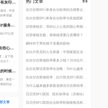
热门文章
更多
移植的第六天早晨我悄悄测了早早孕试纸，居然有灰印，有点小激动，毕竟才移植第六天，然后我隔一天测一次，慢慢的开始变深了，内心的希望越来越大。果不其然，移植后第14天hcg2640。 在等一超的的几天，因为有褐色血又去医院查了一次，那是移植的第19天，hcg3340。 医生说可以看看B超，一看有卵黄囊，但孕囊不规则，因为出血加孕囊不规则，医生说，可能要流产，回家保胎，把我吓的赶紧回家躺着保胎。煎熬啊，就这样熬了7天，一周之后去查一超，结果都好，孕囊好了，胎心胎芽也比别人长的好。 其实孕早期出血真没什么，出现褐色分泌物的原因太多，但如果是鲜血，那要去医院做详细的检查了。 还有如果孕囊不规则，应该是胚胎还小，大了自然会长好，不要吓唬自己。所以还是要听医生的，让什么时候去检查就什么时候去，不要提早，免得吓一跳，没事都吓出事了。 不要太焦虑了，我那么难都怀孕了，相信你们也可以！祝大家2020都好孕。
是积水。第二
吉尔吉斯BFG单身合法助孕的法律要点解析
小激动，毕竟
心的希望越来
吉尔吉斯BFG单身合法助孕与其他国家对比
，因为有褐色
找到了一位熟人。她推荐我购买一个贝贝壳的VIP服务包，每次他们可以直接给我挂VIP专家号。总算不是一个人跑上跑下了。
可以看看B超，
试管移植后，等的让人心焦的胎心和胎芽，何时会出现？
说，可能要流
他们可以直
了7天，一
试管移植失败，再移植需要注意哪些？
好。 其实孕
硒锌对于男性精子质量的影响
血，那要去医
打了7天针，我肚子已经千疮百孔了。老公看了有些心疼，说老婆，这下我真佩服你了，以前你可是个连抽血都叫半天的人啊！那是我也没办法了。 因为总是要请假，工资被扣了不少钱。但是我又不想让单位的人知道在做试管，就辞职了，钱，没了可以再挣，孩子，要赶快要！为了宝宝我什么都愿意！
大了自然会长
从比什凯克到人生新篇：中国家庭赴吉尔吉斯助孕的完整路径解析
就什么时候
婆，这下我
，我那么难都
在吉尔吉斯做助孕要多少钱？2026比什凯克费用全公开，拒绝隐形消费
办法了。 因
知道在做试
吉尔吉斯试管助孕全攻略：为什么越来越多的中国家庭选择比什凯克？
今天来医院移植，王主任亲自给我做手术，移植的时候感觉很奇妙，像是一种生命的延续。过程也很快，没什么感觉。移植完，护士嘱咐不要剧烈运动，多休息，12天后可以测测早早孕，然后我就回家了。
宝我什么都愿
在吉尔吉斯做助孕，比什凯克BFG医院全流程深度解析：从签约到抱娃
奇妙，像是一
不要剧烈运
为什么越来越多家庭选择吉尔吉斯助孕？比什凯克BFG医院的四个核心答案
贝贝壳BFG医院 · 院长助孕会（济南站）
部文章
贝贝壳BFG医院合法助孕胚胎移植流程详解