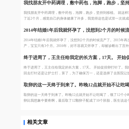
结果出来了，取了22个，配对17个，结果冻胚5个囊胚1个。 取卵之后
天，卵巢过度刺激征开始了，喝进去的水和食物根本排不出来。进去
我找朋友开中药调理，敷中药包，泡脚，跑步，坚持到移植。 就这样
少，可想而知多难受，短短几天，肚子如同怀孕几个月，全身鼓起来
了近2个月，感觉自己的身体健康了许多，我觉得这也是试管一次就
好睡不好。 由于积液严重，直接住院治疗，期间对几种治疗的药物全
要原因之一。 好不容易熬到了11月，B超医生一看内膜只有0.6cm，
敏。每天只能挂葡萄糖，难受得想死。 最后听产科闺蜜建议，托人去
移植，其实自己之前3次促排内膜都很好，这次内膜薄可能是因为周
司买了人球白蛋白挂上，突然一晚跑了很多次厕所，第二天马上松快
内膜还没长起来，还有对补佳乐这个药根本不吸收，所以我还是坚持
多。这关算是熬过去了。 补充下，造成卵巢过度刺激征的原因一个是
2014年结婚1年后我就怀孕了，没想到2个月的时候流产了。2015年再
医生说要平常心，但我看姐妹们的分享知道成功率可能只有1成不到了
轻，卵巢敏感，受到大量药物刺激，激素水平失调，再者就是血液里
产，宝宝只有3个月。2016年，好不容易又怀孕了，却被诊断出了宫
为医生要求移植前三天每天塞2颗黄体酮，给移植做准备，我竟然忘了
质缺失导致大量血液里的蛋白流失。
接下来的2年，一直没有怀孕的音信。 不知道为什么命运要一直这样
又吓得不行，但是我想既然都到了现在，不想浪费这么多心血，再者
我，万般无奈下，我踏上了试管的旅途。 我拉着老公来到了郑大三附
身体之后，我对自己有信心。 医生也就没说什么，直接签了风险书，
殖中心。 初步问诊，医生给了我一叠厚厚的检查单。我按照检查单并
天移植。 11月30号移植当天，我紧张半天，移植竟然一点感觉都没有
终于进周了，王主任给我定的长方案，17天。 开始促排卵打针了。我
手上的纸张，一个窗口一个窗口的去检查了。这样检查的日子，一直
之后我直接回家了。
回去打针还是让护士打，算了，为了确保万一，还是选择了去医院让
一个月，所有检查结果才凑齐。
打。今天去打针的人还是挺多的，再有耐心的护士也无法保持笑脸。
针的护士进到注射室的时候，满脸疲惫，但是还是耐心的给我打针了!
取卵的这一天终于到来了。昨晚12点就开始不让吃喝了，饿了12个小时
卵比我想象中要疼啊，最后取了12颗卵子配成了10个胚胎，医生说这
不错的结果了，我也不知道算好不算，但是我尽力了啊。医生建议我
囊。没想到配成了5个囊胚！太高兴了，今天我要吃点好吃的庆祝下。
相关文章