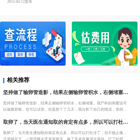
2015-04-12发布
相关推荐
坚持做了输卵管造影，结果左侧输卵管积水，右侧堵塞。我产科的闺蜜说可以做腹腔镜，也可以试管。但是想了了几天，我分析了自己的情况，觉得手术之后再尝试，万一没怀复发还是要去试管。再者也怕自己怀容易宫外孕，我家离三附院比较近，打算直接去三附院，试管了。
坚持做了输卵管造影，结果左侧输卵管积水，右侧堵塞。我产科的闺蜜说可
以做腹腔镜，也可以试管。但是想了了几天，我分析了自己的情况，觉得手
术之后再尝试，万一没怀复发还是要去试管。再者也怕自己怀容易宫外孕，
取卵了，当天医生通知取的肯定有点多，所以可以打杜冷丁，但不能止痛，只是镇定下。一早空腹去手术室签字，换了手术衣服进去等待。打了针我就躺床上等着，看着之前取卵的姐妹一个一个出来都哭了，我也怕的不行了。 结果出来了，取了22个，配对17个，结果冻胚5个囊胚1个。 取卵之后第三天，卵巢过度刺激征开始了，喝进去的水和食物根本排不出来。进去多出来少，可想而知多难受，短短几天，肚子如同怀孕几个月，全身鼓起来，吃不好睡不好。 由于积液严重，直接住院治疗，期间对几种治疗的药物全部过敏。每天只能挂葡萄糖，难受得想死。 最后听产科闺蜜建议，托人去医药公司买了人球白蛋白挂上，突然一晚跑了很多次厕所，第二天马上松快了许多。这关算是熬过去了。 补充下，造成卵巢过度刺激征的原因一个是因为年轻，卵巢敏感，受到大量药物刺激，激素水平失调，再者就是血液里的电解质缺失导致大量血液里的蛋白流失。
我家离三附院比较近，打算直接去三附院，试管了。
取卵了，当天医生通知取的肯定有点多，所以可以打杜冷丁，但不能止痛，
只是镇定下。一早空腹去手术室签字，换了手术衣服进去等待。打了针我就