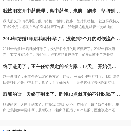
躺床上等着，看着之前取卵的姐妹一个一个出来都哭了，我也怕的不行了。
我找朋友开中药调理，敷中药包，泡脚，跑步，坚持到移植。 就这样我努力了近2个月，感觉自己的身体健康了许多，我觉得这也是试管一次就成的重要原因之一。 好不容易熬到了11月，B超医生一看内膜只有0.6cm，劝我取消移植，其实自己之前3次促排内膜都很好，这次内膜薄可能是因为周期长，内膜还没长起来，还有对补佳乐这个药根本不吸收，所以我还是坚持移植，医生说要平常心，但我看姐妹们的分享知道成功率可能只有1成不到了。 因为医生要求移植前三天每天塞2颗黄体酮，给移植做准备，我竟然忘了1次，又吓得不行，但是我想既然都到了现在，不想浪费这么多心血，再者调理了身体之后，我对自己有信心。 医生也就没说什么，直接签了风险书，等着隔天移植。 11月30号移植当天，我紧张半天，移植竟然一点感觉都没有。移植之后我直接回家了。
结果出来了，取了22个，配对17个，结果冻胚5个囊胚1个。 取卵之后第三
天，卵巢过度刺激征开始了，喝进去的水和食物根本排不出来。进去多出来
我找朋友开中药调理，敷中药包，泡脚，跑步，坚持到移植。 就这样我努力
少，可想而知多难受，短短几天，肚子如同怀孕几个月，全身鼓起来，吃不
了近2个月，感觉自己的身体健康了许多，我觉得这也是试管一次就成的重
好睡不好。 由于积液严重，直接住院治疗，期间对几种治疗的药物全部过
要原因之一。 好不容易熬到了11月，B超医生一看内膜只有0.6cm，劝我取消
敏。每天只能挂葡萄糖，难受得想死。 最后听产科闺蜜建议，托人去医药公
2014年结婚1年后我就怀孕了，没想到2个月的时候流产了。2015年再次流产，宝宝只有3个月。2016年，好不容易又怀孕了，却被诊断出了宫外孕。接下来的2年，一直没有怀孕的音信。 不知道为什么命运要一直这样折磨我，万般无奈下，我踏上了试管的旅途。 我拉着老公来到了郑大三附院的生殖中心。 初步问诊，医生给了我一叠厚厚的检查单。我按照检查单并对照着手上的纸张，一个窗口一个窗口的去检查了。这样检查的日子，一直持续了一个月，所有检查结果才凑齐。
移植，其实自己之前3次促排内膜都很好，这次内膜薄可能是因为周期长，
司买了人球白蛋白挂上，突然一晚跑了很多次厕所，第二天马上松快了许
内膜还没长起来，还有对补佳乐这个药根本不吸收，所以我还是坚持移植，
多。这关算是熬过去了。 补充下，造成卵巢过度刺激征的原因一个是因为年
2014年结婚1年后我就怀孕了，没想到2个月的时候流产了。2015年再次流
医生说要平常心，但我看姐妹们的分享知道成功率可能只有1成不到了。 因
轻，卵巢敏感，受到大量药物刺激，激素水平失调，再者就是血液里的电解
产，宝宝只有3个月。2016年，好不容易又怀孕了，却被诊断出了宫外孕。
为医生要求移植前三天每天塞2颗黄体酮，给移植做准备，我竟然忘了1次，
质缺失导致大量血液里的蛋白流失。
接下来的2年，一直没有怀孕的音信。 不知道为什么命运要一直这样折磨
又吓得不行，但是我想既然都到了现在，不想浪费这么多心血，再者调理了
终于进周了，王主任给我定的长方案，17天。 开始促排卵打针了。我纠结是回去打针还是让护士打，算了，为了确保万一，还是选择了去医院让护士打。今天去打针的人还是挺多的，再有耐心的护士也无法保持笑脸。给我打针的护士进到注射室的时候，满脸疲惫，但是还是耐心的给我打针了!
我，万般无奈下，我踏上了试管的旅途。 我拉着老公来到了郑大三附院的生
身体之后，我对自己有信心。 医生也就没说什么，直接签了风险书，等着隔
殖中心。 初步问诊，医生给了我一叠厚厚的检查单。我按照检查单并对照着
天移植。 11月30号移植当天，我紧张半天，移植竟然一点感觉都没有。移植
终于进周了，王主任给我定的长方案，17天。 开始促排卵打针了。我纠结是
手上的纸张，一个窗口一个窗口的去检查了。这样检查的日子，一直持续了
之后我直接回家了。
回去打针还是让护士打，算了，为了确保万一，还是选择了去医院让护士
一个月，所有检查结果才凑齐。
打。今天去打针的人还是挺多的，再有耐心的护士也无法保持笑脸。给我打
取卵的这一天终于到来了。昨晚12点就开始不让吃喝了，饿了12个小时。.取卵比我想象中要疼啊，最后取了12颗卵子配成了10个胚胎，医生说这个还是不错的结果了，我也不知道算好不算，但是我尽力了啊。医生建议我继续养囊。没想到配成了5个囊胚！太高兴了，今天我要吃点好吃的庆祝下。
针的护士进到注射室的时候，满脸疲惫，但是还是耐心的给我打针了!
取卵的这一天终于到来了。昨晚12点就开始不让吃喝了，饿了12个小时。.取
卵比我想象中要疼啊，最后取了12颗卵子配成了10个胚胎，医生说这个还是
不错的结果了，我也不知道算好不算，但是我尽力了啊。医生建议我继续养
囊。没想到配成了5个囊胚！太高兴了，今天我要吃点好吃的庆祝下。