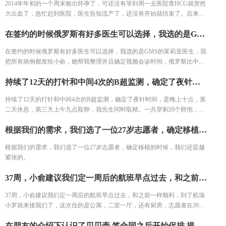
2014年年初的一个周末验出怀孕了，可还没有等到周一去医院查HCG就突然
大出血了，急忙赶到医院，医生告知流产了，还没有开始就结束了。后来一
直就怀不上了。2016年，和老公商量，决定去医院检查，去了2家大医院的
在签约的时候俄罗斯有好多医生可以选择，我选的是GMS的茱莉亚医生，我把所有病例都发给小俞，她帮我整理并且确定视频会诊时间，俄罗斯比中国要晚五个小时，视频会诊是在晚上八点，视频了半个多小时，这里还要感谢翻译小罗，医生通过我的病史和近期的激素六项.阴超报告，以及我先生的精液常规报告，给我们定了初步方案，表示下个月生理期就可以出国进周。
生殖科，走流程的检查了两次，结果都是好的，医生让我们回去再试半年，
半年后还是没有怀上，再一次来到医院，坚决的要求做试管，整个过程都很
在签约的时候俄罗斯有好多医生可以选择，我选的是GMS的茱莉亚医生，我
顺利，医生也说我们的卵巢储备功能，精子质量都很好，并且也成功怀上
把所有病例都发给小俞，她帮我整理并且确定视频会诊时间，俄罗斯比中国
了，但是好景不长，孕12周的时候大出血没保住，后来又一次移植，也成功
要晚五个小时，视频会诊是在晚上八点，视频了半个多小时，这里还要感谢
妊娠，这次在孕14周的时候又以大出血告终。休息了半年，在整个过程中已
持续了12天的打针和中间4次的B超监测，确定了夜针时间，是晚上十点，第二天休息，第三天上午九点取卵，我先生同时取精。一共穿刺20个卵泡，取卵16枚。
翻译小罗，医生通过我的病史和近期的激素六项.阴超报告，以及我先生的精
经非常疲惫了。后来通过朋友介绍了贝贝壳海外辅助生殖。
液常规报告，给我们定了初步方案，表示下个月生理期就可以出国进周。
持续了12天的打针和中间4次的B超监测，确定了夜针时间，是晚上十点，第
二天休息，第三天上午九点取卵，我先生同时取精。一共穿刺20个卵泡，取
卵16枚。
根据我们的需求，我们选了一位27岁志愿者，确定移植的时候，我们还蛮越紧张的。
根据我们的需求，我们选了一位27岁志愿者，确定移植的时候，我们还蛮越
紧张的。
37周，小俞建议我们定一周后的航班早点过去，和之前一样顺利，到了机场小罗就来接我们了，这次住的是公寓，二室一厅，还有厨房，志愿者在39周+2天的时候发动了，我们在MD集团医院产科外面等，过了四个多小时小罗说生了，志愿者和儿子都很好，很快孩子出来了，那一瞬间我眼睛里面泪花都在打转，终于等到他了。小罗二天内帮我们开好了出生证明，一周内给孩子办好了所有证件，在小子出生三周的时候我们回国了。
37周，小俞建议我们定一周后的航班早点过去，和之前一样顺利，到了机场
小罗就来接我们了，这次住的是公寓，二室一厅，还有厨房，志愿者在39周
+2天的时候发动了，我们在MD集团医院产科外面等，过了四个多小时小罗
在朋友的介绍下认识了贝贝壳,签合同之后开始促排,提前将促排药带回国内,俄罗斯医生开促排方案,自己在国内打针,本来有7个卵泡,但自己年纪大了,卵泡长得十分不均匀,有2个卵泡药物吸收得好,一下子就长大了,还有5个卵泡还是只有11mm的样子,医生说只能同一周期2次促排2次取卵,最后7个卵泡都取出来了,成功养囊5个,但通过染色体筛查后只剩下一个完全健康的女宝宝了,有些伤心,但还有一个也算是个好消息了。
说生了，志愿者和儿子都很好，很快孩子出来了，那一瞬间我眼睛里面泪花