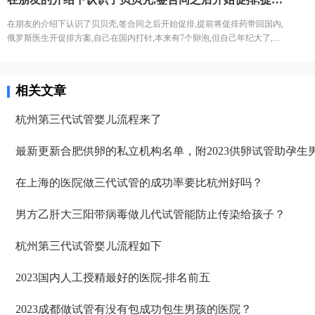
都在打转，终于等到他了。小罗二天内帮我们开好了出生证明，一周内给孩
在朋友的介绍下认识了贝贝壳,签合同之后开始促排,提前将促排药带回国内,
子办好了所有证件，在小子出生三周的时候我们回国了。
俄罗斯医生开促排方案,自己在国内打针,本来有7个卵泡,但自己年纪大了,卵
泡长得十分不均匀,有2个卵泡药物吸收得好,一下子就长大了,还有5个卵泡还
是只有11mm的样子,医生说只能同一周期2次促排2次取卵,最后7个卵泡都取
出来了,成功养囊5个,但通过染色体筛查后只剩下一个完全健康的女宝宝了,有
相关文章
些伤心,但还有一个也算是个好消息了。
杭州第三代试管婴儿流程来了
最新更新合肥供卵的私立机构名单，附2023供卵试管助孕生
在上海的医院做三代试管的成功率要比杭州好吗？
男方乙肝大三阳带病毒做几代试管能防止传染给孩子？
杭州第三代试管婴儿流程如下
2023国内人工授精最好的医院-排名前五
2023成都做试管有没有包成功包生男孩的医院？