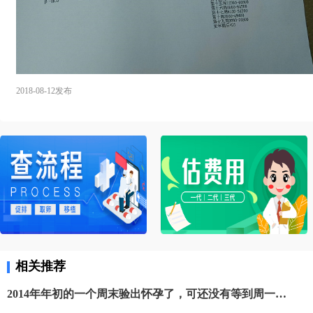
2018-08-12发布
相关推荐
2014年年初的一个周末验出怀孕了，可还没有等到周一去医院查HCG就突然大出血了，急忙赶到医院，医生告知流产了，还没有开始就结束了。后来一直就怀不上了。2016年，和老公商量，决定去医院检查，去了2家大医院的生殖科，走流程的检查了两次，结果都是好的，医生让我们回去再试半年，半年后还是没有怀上，再一次来到医院，坚决的要求做试管，整个过程都很顺利，医生也说我们的卵巢储备功能，精子质量都很好，并且也成功怀上了，但是好景不长，孕12周的时候大出血没保住，后来又一次移植，也成功妊娠，这次在孕14周的时候又以大出血告终。休息了半年，在整个过程中已经非常疲惫了。后来通过朋友介绍了贝贝壳海外辅助生殖。