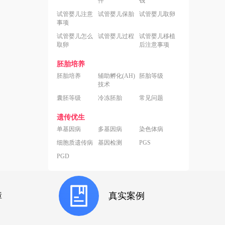
件
钱
试管婴儿注意
试管婴儿保胎
试管婴儿取卵
事项
试管婴儿怎么
试管婴儿过程
试管婴儿移植
取卵
后注意事项
胚胎培养
胚胎培养
辅助孵化(AH)
胚胎等级
技术
囊胚等级
冷冻胚胎
常见问题
遗传优生
单基因病
多基因病
染色体病
细胞质遗传病
基因检测
PGS
PGD
障
真实案例