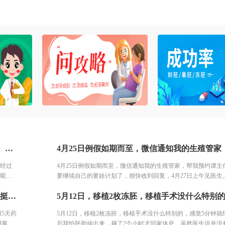
1月12日周期移植了2枚鲜胚，1月22日抽血没有着床。有点伤心，不过经过短暂的调节之后，我打算重整旗鼓继续准备移植，毕竟我还有5个胚胎呢。不过由于疫情的原因，移植计划也是不断往后延迟，终于四月份疫情得到了控制，大家都渐渐恢复了正常的生活，医院也正式开始上班啦。我的移植计划终于可以提上日程了，哎。
过经过
4月25日例假如期而至，微信通知我的生殖管家，帮我预约谭主
胎呢。
要继续自己的要娃计划了，很快收到回复，4月27日上午见医生
得到了
安排做了B超，内膜0.52mm，给我开了方案准备内膜，让一星
5月4日复查内膜8.3mm，主任说内膜长得还可以，也挺均匀的，让再用5天药过来复查。5月9日内膜9.5mm，主任说可以开始转化内膜了，也开了阴塞的安琪坦，一天3次，每次塞2粒，这个药用起来就是比较麻烦一点，不过我可不想打黄体酮，每天打哪里受得住。3天后移植，然后确认了移植时间5月12日早上10点移植，
移植计
内膜，我等着生殖管家给我开好药之后，我就回家了。然后就
模式。
用5天药
5月12日，移植2枚冻胚，移植手术没什么特别的，感觉5分钟就
阴塞的
后我怕胚胎掉出来，趟了2个小时才回家休息，虽然医生说并没