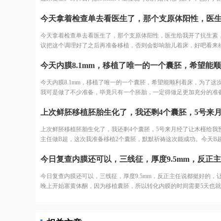
安琪坦，一天3次，每次塞2粒，这个药用起来就是比较麻烦一点，不
不想打黄体酮，每天打哪里受得住。3天后移植，然后确认了移植时间5
日早上10点移植，
今天拿着检查单去看医生了，那个支原体阳性，医生给我开了抗生素
议把这个调理好了之后再准备移植，否则会影响胎儿着床，好吧看来
得再往后拖一拖了。
今天内膜8.1mm，移植了唯一的一个囊胚，希望能顺利着床，为了这
我可是做了不少准备，毕竟只有一个胚胎，一定得做足更加充分的准
子宫搔刮，每天跑步，吃叶酸和子宫康，希望抽血有好消息。
上次鲜胚移植胚胎生化了，我还剩4个囊胚，5号来月经了让木槿给我
主任做B超，这次我准备移植2个囊胚，默默祈祷这次能成功。今天B
顺利，4月17日复查，木槿给我开好了药，特别贴心地在每个盒子上
用法用量，还交代我例假结束后可以多跑跑步，帮助子宫内膜血液流
助内膜长得更好。
今日复查内膜还可以，三线征，厚度9.5mm，反正主任说都挺好的，
晚上开始塞黄体酮，因为移植囊胚，所以转化内膜的时间需要5天也就
27日移植，哎，离移植日越近心情越紧张。