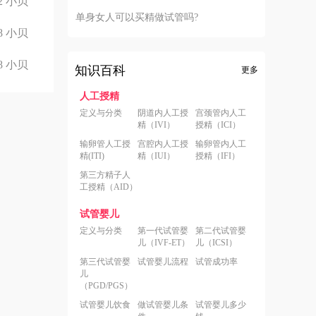
2
小贝
单身女人可以买精做试管吗?
8
小贝
8
小贝
知识百科
更多
人工授精
定义与分类
阴道内人工授
宫颈管内人工
精（IVI）
授精（ICI）
输卵管人工授
宫腔内人工授
输卵管内人工
精(ITI)
精（IUI）
授精（IFI）
第三方精子人
工授精（AID）
试管婴儿
定义与分类
第一代试管婴
第二代试管婴
儿（IVF-ET）
儿（ICSI）
第三代试管婴
试管婴儿流程
试管成功率
儿
（PGD/PGS）
试管婴儿饮食
做试管婴儿条
试管婴儿多少