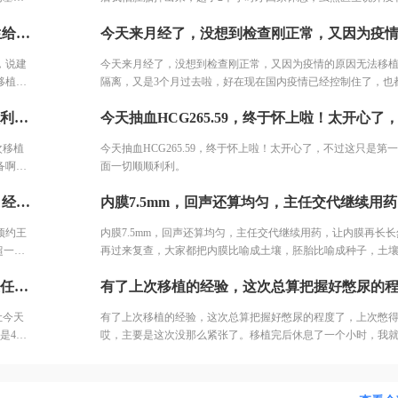
过我可
响，但是还是过不了心里这一关呀。5月25日按照医生的医嘱抽
今天拿着检查单去看医生了，那个支原体阳性，医生给我开了抗生素，说建议把这个调理好了之后再准备移植，否则会影响胎儿着床，好吧看来移植又得再往后拖一拖了。
月12
HCG546.68，第二次冻胚移植成功好孕，我还是比较幸运哒，
我的好消息，希望大家都能尽快好孕。
，说建
今天来月经了，没想到检查刚正常，又因为疫情的原因无法移
移植又
隔离，又是3个月过去啦，好在现在国内疫情已经控制住了，也
复查了，医院也终于上班啦，终于可以准备移植啦，联系管家
今天内膜8.1mm，移植了唯一的一个囊胚，希望能顺利着床，为了这次移植我可是做了不少准备，毕竟只有一个胚胎，一定得做足更加充分的准备啊。子宫搔刮，每天跑步，吃叶酸和子宫康，希望抽血有好消息。
生面诊，告诉她我要准备继续移植啦！
次移植
今天抽血HCG265.59，终于怀上啦！太开心了，不过这只是第
备啊。
面一切顺顺利利。
上次鲜胚移植胚胎生化了，我还剩4个囊胚，5号来月经了让木槿给我预约王主任做B超，这次我准备移植2个囊胚，默默祈祷这次能成功。今天B超一切顺利，4月17日复查，木槿给我开好了药，特别贴心地在每个盒子上写上了用法用量，还交代我例假结束后可以多跑跑步，帮助子宫内膜血液流动，帮助内膜长得更好。
预约王
内膜7.5mm，回声还算均匀，主任交代继续用药，让内膜再长长然
超一切
再过来复查，大家都把内膜比喻成土壤，胚胎比喻成种子，土
写上了
沃，种子才能长得更好，加油啊，我的土壤。
今日复查内膜还可以，三线征，厚度9.5mm，反正主任说都挺好的，让今天晚上开始塞黄体酮，因为移植囊胚，所以转化内膜的时间需要5天也就是4月27日移植，哎，离移植日越近心情越紧张。
动，帮
让今天
有了上次移植的经验，这次总算把握好憋尿的程度了，上次憋
是4月
哎，主要是这次没那么紧张了。移植完后休息了一个小时，我
了。5月6号验孕，希望这次能成功！老天爷保佑！