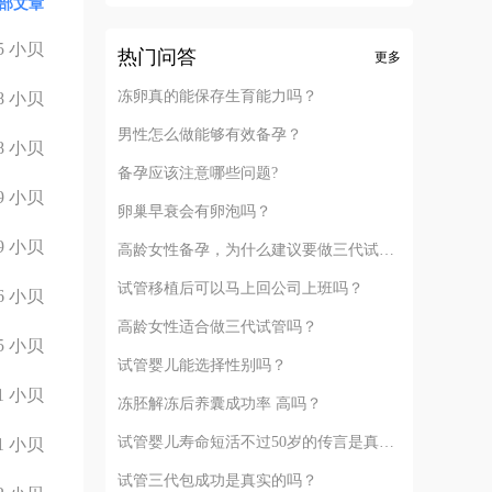
部文章
5
小贝
热门问答
更多
冻卵真的能保存生育能力吗？
8
小贝
男性怎么做能够有效备孕？
8
小贝
备孕应该注意哪些问题?
9
小贝
卵巢早衰会有卵泡吗？
9
小贝
高龄女性备孕，为什么建议要做三代试管？
试管移植后可以马上回公司上班吗？
6
小贝
高龄女性适合做三代试管吗？
5
小贝
试管婴儿能选择性别吗？
1
小贝
冻胚解冻后养囊成功率 高吗？
试管婴儿寿命短活不过50岁的传言是真的吗？
1
小贝
试管三代包成功是真实的吗？