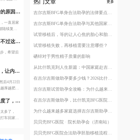
热门文章
更多
血验孕，
今天来月经了，没想到检查刚正常，又因为疫情的原因无法移植，一直居家隔离，又是3个月过去啦，好在现在国内疫情已经控制住了，也都陆续复工复查了，医院也终于上班啦，终于可以准备移植啦，联系管家给我预约高医生面诊，告诉她我要准备继续移植啦！
分享给姐妹们
吉尔吉斯BFG单身合法助孕的法律要点解析
植，一直居家
吉尔吉斯BFG单身合法助孕与其他国家对比
都陆续复工
试管移植后，等的让人心焦的胎心和胎芽，何时会出现？
给我预约高医
今天抽血HCG265.59，终于怀上啦！太开心了，不过这只是第一步，希望后面一切顺顺利利。
试管移植失败，再移植需要注意哪些？
一步，希望后
硒锌对于男性精子质量的影响
从比什凯克到人生新篇：中国家庭赴吉尔吉斯助孕的完整路径解析
内膜7.5mm，回声还算均匀，主任交代继续用药，让内膜再长长然后4月22日再过来复查，大家都把内膜比喻成土壤，胚胎比喻成种子，土壤越厚越肥沃，种子才能长得更好，加油啊，我的土壤。
在吉尔吉斯做助孕要多少钱？2026比什凯克费用全公开，拒绝隐形消费
后4月22日
壤越厚越肥
吉尔吉斯试管助孕全攻略：为什么越来越多的中国家庭选择比什凯克？
在吉尔吉斯做助孕，比什凯克BFG医院全流程深度解析：从签约到抱娃
有了上次移植的经验，这次总算把握好憋尿的程度了，上次憋得太多了，哎，主要是这次没那么紧张了。移植完后休息了一个小时，我就打车回家了。5月6号验孕，希望这次能成功！老天爷保佑！
为什么越来越多家庭选择吉尔吉斯助孕？比什凯克BFG医院的四个核心答案
得太多了，
就打车回家
贝贝壳BFG医院 · 院长助孕会（济南站）
贝贝壳BFG医院合法助孕胚胎移植流程详解