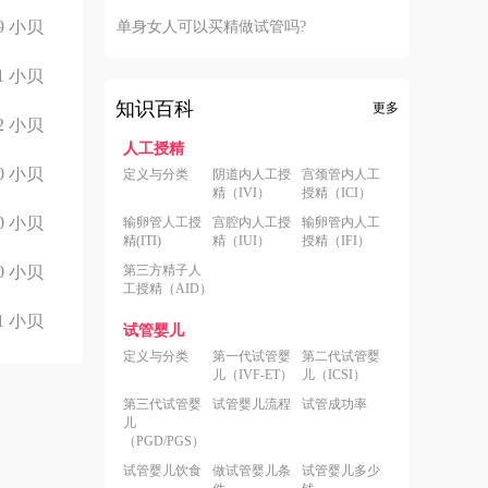
9
小贝
单身女人可以买精做试管吗?
1
小贝
知识百科
更多
2
小贝
人工授精
0
小贝
定义与分类
阴道内人工授
宫颈管内人工
精（IVI）
授精（ICI）
0
小贝
输卵管人工授
宫腔内人工授
输卵管内人工
精(ITI)
精（IUI）
授精（IFI）
0
小贝
第三方精子人
工授精（AID）
1
小贝
试管婴儿
定义与分类
第一代试管婴
第二代试管婴
儿（IVF-ET）
儿（ICSI）
第三代试管婴
试管婴儿流程
试管成功率
儿
（PGD/PGS）
试管婴儿饮食
做试管婴儿条
试管婴儿多少