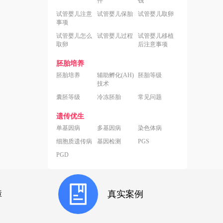
件
钱
试管婴儿注意
试管婴儿保胎
试管婴儿取卵
事项
试管婴儿怎么
试管婴儿过程
试管婴儿移植
取卵
后注意事项
胚胎培养
胚胎培养
辅助孵化(AH)
胚胎等级
技术
囊胚等级
冷冻胚胎
常见问题
遗传优生
单基因病
多基因病
染色体病
细胞质遗传病
基因检测
PGS
PGD
障
真实案例